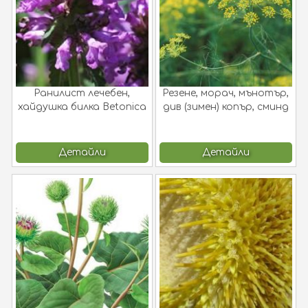
Ранилист лечебен,
Резене, морач, мънотър,
хайдушка билка Betonica
див (зимен) копър, сминд
officinalis L. [Stachys
Foeniculum vulgare Mill. (F.
officinalis (L.) Trev.] !
officinale All.)
Детайли
Детайли