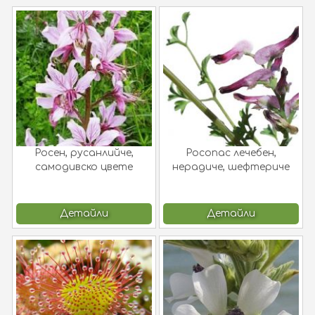
Росен, русанлийче,
Росопас лечебен,
самодивско цвете
нерадиче, шефтериче
Dictamnus albus L. !
Fumaria officinalis L. !
Детайли
Детайли