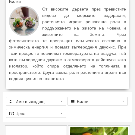
Билки
От високите дървета през тревистите
видове до морските водорасли,
растенията играят решаваща роля в
поддържането на живота на човека и
животните на Земята. Чрез
фотосинтезата те превръщат слънчевата светлина в
химическа енергия и поемат въглеродния двуокис. При
този процес те повлияват температурата на въздуха, тъй
като въглеродния двуокис в атмосферата действува като
изолатор, който спира отделянето на топлината в
пространството. Друга важна роля растенията играят във
водния цикъл на планетата.
Име възходящ
Билки
Цена