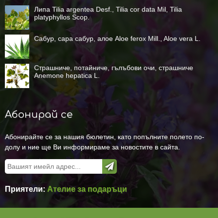
Липа Tilia argentea Desf., Tilia cor data Mil, Tilia
platyphyllos Scop.
Сабур, сара сабур, алое Aloe ferox Mill., Aloe vera L.
Страшниче, потайниче, гълъбови очи, страшниче
Anemone hepatica L.
Абонирай се
Абонирайте се за нашия бюлетин, като попълните полето по-
долу и ние ще Ви информираме за новостите в сайта.
Приятели:
Ателие за подаръци