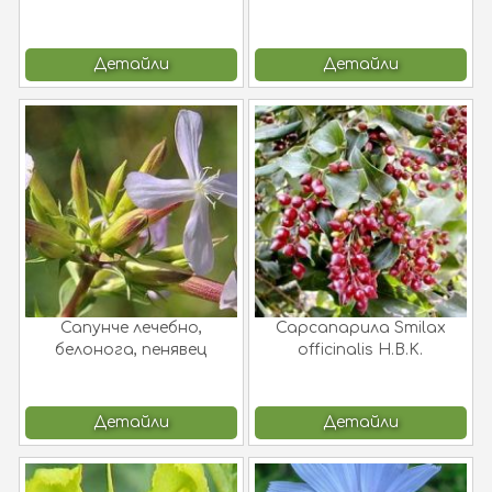
L.
maculata L.
Детайли
Детайли
Сапунче лечебно,
Сарсапарила Smilax
белонога, пенявец
officinalis H.B.K.
Saponaria officinalis L. !
Детайли
Детайли