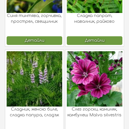
Синя тинтява, горчивка,
Сладка папрат,
прострел, свещилник
навалник, райково
Gentiana cruciata L.
коренче, сладун
Polypodium vulgare L.
Детайли
Детайли
Сладник, женско биле,
Слез горски, камиляк,
сладка папура, сладък
камбулеш Malva silvestris
корен, сладица
L.
Glycyrrhiza glabra L.