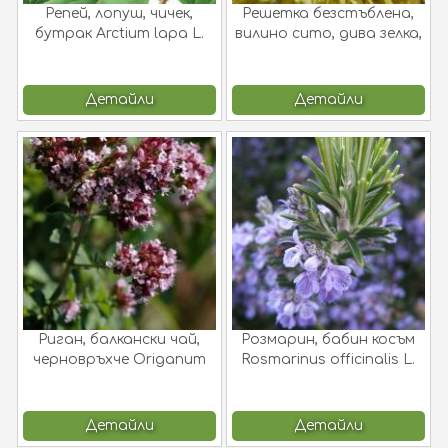
Репей, лопуш, чичек,
Решетка безстъблена,
бутрак Arctium lapa L.
вилино сито, дива зелка,
шереметка. Carlina
acanthifolia All.
Детайли
Детайли
Риган, балкански чай,
Розмарин, бабин косъм
черновръхче Origanum
Rosmarinus officinalis L.
vulgare L.
Детайли
Детайли