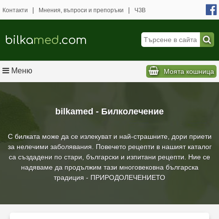
|
|
Контакти
Мнения, въпроси и препоръки
ЧЗВ
bilka
med
.com
Меню
Моята кошница
bilkamed - Билколечение
С билката може да се излекуват и най-страшните, дори приети
за нелечими заболявания. Повечето рецепти в нашият каталог
са създадени по стари, български и изпитани рецепти. Ние се
надяваме да продължим тази многовековна българска
традиция - ПРИРОДОЛЕЧЕНИЕТО