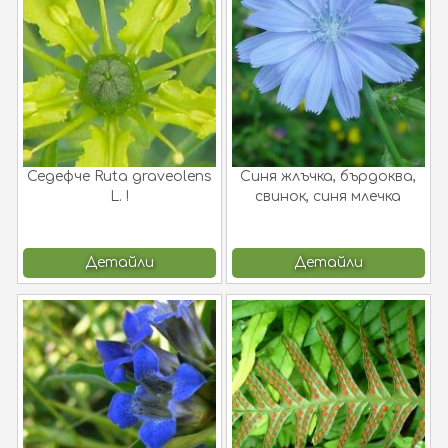
Седефче Ruta graveolens
Синя жлъчка, бърдоква,
L. !
свинок, синя млечка
Cichorium inthybus L.
Детайли
Детайли