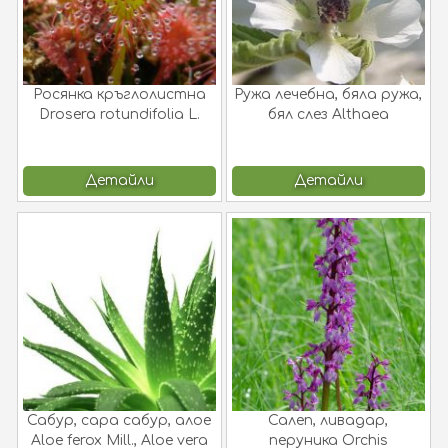
Росянка кръглолистна
Ружа лечебна, бяла ружа,
Drosera rotundifolia L.
бял слез Althaea
officinalis L.
Детайли
Детайли
Сабур, сара сабур, алое
Салеп, ливадар,
Aloe ferox Mill., Aloe vera
перуника Orchis