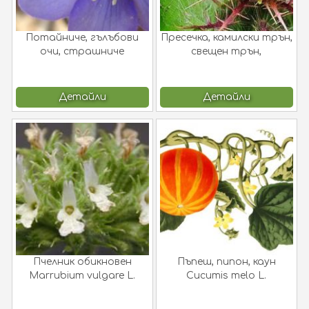
Потайниче, гълъбови
Пресечка, камилски трън,
очи, страшниче
свещен трън,
Anemone hepatica L.
бенедиктински трън
(Hepatica nobilis Mill.) !
Cnicus benedictus L.
Детайли
Детайли
Пчелник обикновен
Пъпеш, пипон, каун
Marrubium vulgare L.
Cucumis melo L.