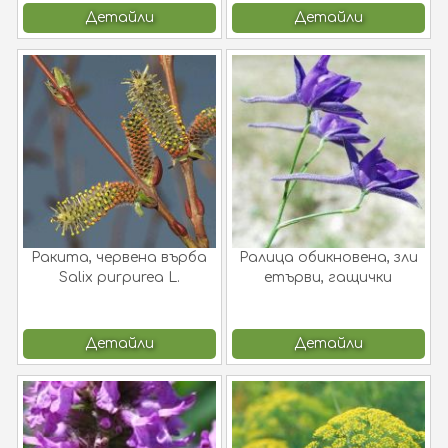
Детайли
Детайли
Ракита, червена върба
Ралица обикновена, зли
Salix purpurea L.
етърви, гащички
Delphinium consolida L.
(Consolida regalis S. F.
Gray) !
Детайли
Детайли