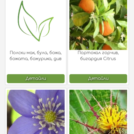
Полски мак, була, божа,
Портокал горчив,
божата, божурика, див
бигардия Citrus
мак Papaver rhoeas L. !
aurantium subsp. amara
Engl.
Детайли
Детайли