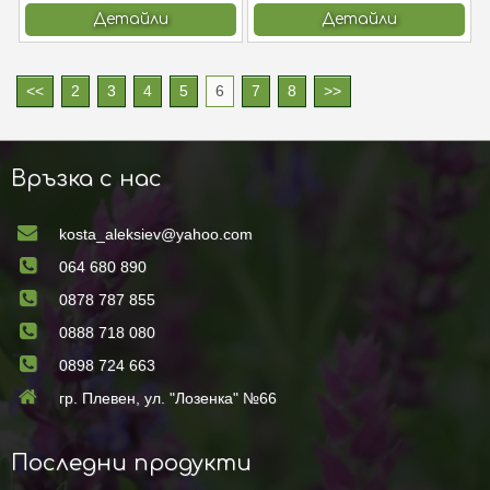
Детайли
Детайли
<<
2
3
4
5
6
7
8
>>
Връзка с нас
kosta_aleksiev@yahoo.com
064 680 890
0878 787 855
0888 718 080
0898 724 663
гр. Плевен, ул. "Лозенка" №66
Последни продукти