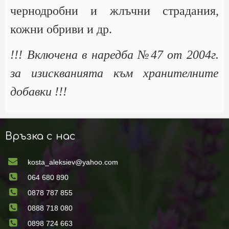
чернодробни и жлъчни страдания,
кожни обриви и др.
!!! Включена в наредба №47 от 2004г.
за изискванията към хранителните
добавки !!!
Връзка с нас
kosta_aleksiev@yahoo.com
064 680 890
0878 787 855
0888 718 080
0898 724 663