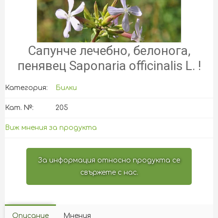
Сапунче лечебно, белонога,
пенявец Saponaria officinalis L. !
Категория:
Билки
Кат. №:
205
Виж мнения за продукта
За информация относно продукта се
свържете с нас.
Описание
Мнения