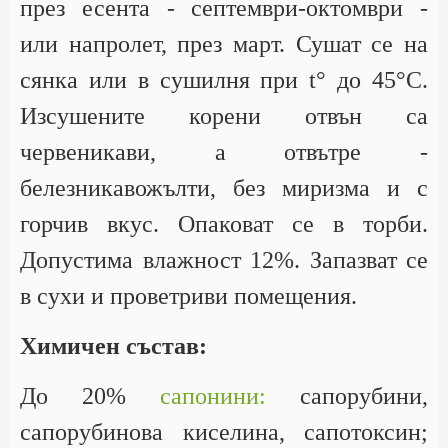
през есента - септември-октомври -
или напролет, през март. Сушат се на
сянка или в сушилня при t° до 45°С.
Изсушените корени отвън са
червеникави, а отвътре -
белезникавожълти, без миризма и с
горчив вкус. Опаковат се в торби.
Допустима влажност 12%. Запазват се
в сухи и проветриви помещения.
Химичен състав:
До 20%
сапонини:
сапорубини,
сапорубинова киселина, сапотоксин;