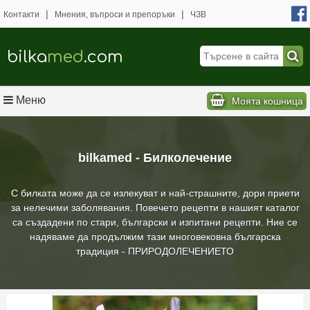
|
|
Контакти
Мнения, въпроси и препоръки
ЧЗВ
bilka
med
.com
Меню
Моята кошница
bilkamed - Билколечение
С билката може да се излекуват и най-страшните, дори приети
за нелечими заболявания. Повечето рецепти в нашият каталог
са създадени по стари, български и изпитани рецепти. Ние се
надяваме да продължим тази многовековна българска
традиция - ПРИРОДОЛЕЧЕНИЕТО