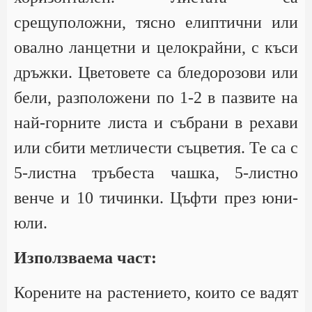
срещуположни, тясно елиптични или
овално ланцетни и целокрайни, с къси
дръжки. Цветовете са бледорозови или
бели, разположени по 1-2 в пазвите на
най-горните листа и събрани в рехави
или сбити метличести съцветия. Те са с
5-листна тръбеста чашка, 5-листно
венче и 10 тичинки. Цъфти през юни-
юли.
Използваема част:
Корените на растението, които се вадят