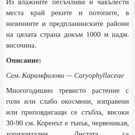
Из влажните песъчливи и чакълести
места край реките и потопите, в
низинните и предпланинските райони
на цялата страна докъм 1000 м надм.
височина.
Описание:
Сем. Карамфилови — Caryophyllaceae
Многогодишно тревисто растение с
голи или слабо окосмени, изправени
или приповдигащи се стъбла, високи
30-90 см. Коренът е тънък, червеникав,
хоризонтален. Листата са