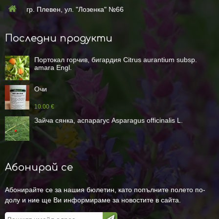
гр. Плевен, ул. "Лозенка" №66
Последни продукти
Портокал горчив, бигардия Citrus aurantium subsp.
amara Engl.
Очи
10.00 €
Зайча сянка, аспарагус Asparagus officinalis L.
Абонирай се
Абонирайте се за нашия бюлетин, като попълните полето по-
долу и ние ще Ви информираме за новостите в сайта.