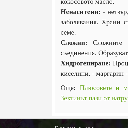
кокосовото масло.
Ненаситени:
- нетвър
заболявания. Храни с
семе.
Сложни:
Сложните м
съединения. Образуват
Хидрогениране:
Проце
киселини. - маргарин 
Още:
Плюсовете и ми
Зехтинът пази от натру