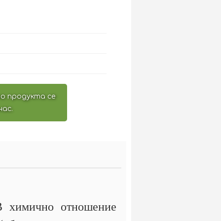
о продукта се
нас.
 В химично отношение