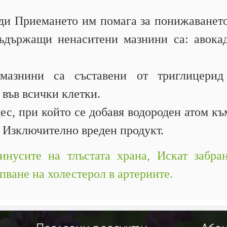
ди Приемането им помага за понижаването
ъдържащи ненаситени мазнини са: авокад
азнини са съставени от триглицерид
 във всички клетки.
с, при който се добавя водороден атом къ
- Изключително вреден продукт.
нусите на тлъстата храна,
Искат забра
пване на холестерол в артериите.