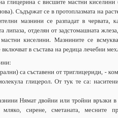
 на глицерина с висшите мастни киселини 
ова). Съдържат се в протоплазмата на раст
ителни мазнини се разпадат в червата, к
а липаза, отделян от задстомашната жлеза, 
 мастни киселини. Мазнините се всмуква
е включват в състава на редица лечебни ме
ини:
рални) са съставени от триглицериди, - ко
молекула глицерол. От тук те са: наситен
азнини Нямат двойни или тройни връзки в 
 мляко, сирене, сметаната, месните п