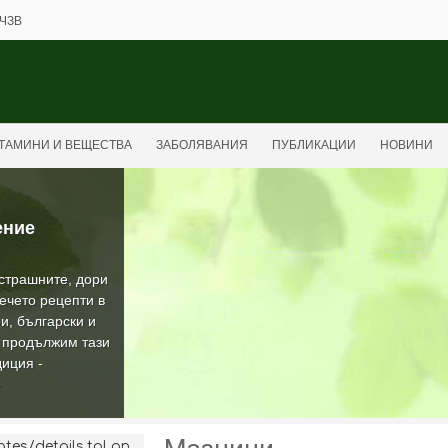
ЧЗВ
ТАМИНИ И ВЕЩЕСТВА
ЗАБОЛЯВАНИЯ
ПУБЛИКАЦИИ
НОВИНИ
ение
-страшните, дори
ечето рецепти в
и, български и
а продължим тази
иция -
О
es/details.tpl on