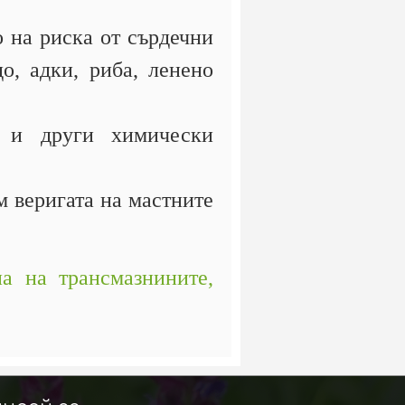
 на риска от сърдечни
о, адки, риба, ленено
 и други химически
м веригата на мастните
на на трансмазнините,