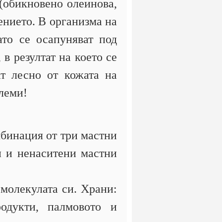
(обикновено олеинова,
ението. В организма на
ато се осапуняват под
в резултат на което се
т лесно от кожата на
хлеми!
мбинация от три мастни
и и ненаситени мастни
молекулата си. Храни:
родукти, палмовото и