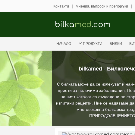
|
|
Контакти
Мнения, въпроси и препоръки
bilka
med
.com
НАЧАЛО
ПРОДУКТИ
БИЛКИ
ВИ
bilkamed - Билколеч
С билката може да се излекуват и най
приети за нелечими заболявания. Пов
нашият каталог са създадени по стар
изпитани рецепти. Ние се надяваме д
многовековна българска трад
ПРИРОДОЛЕЧЕНИЕТ
/var/www/bilkamed.com/templat