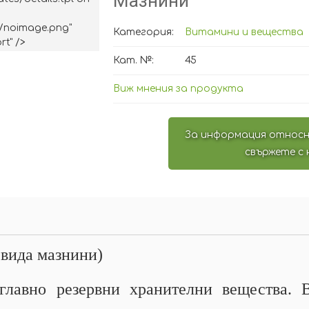
Мазнини
/noimage.png"
Категория:
Витамини и вещества
rt" />
Кат. №:
45
Виж мнения за продукта
За информация относн
свържете с 
 вида мазнини)
 главно резервни хранителни вещества.