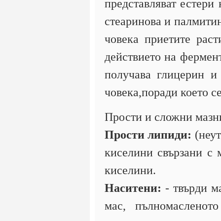
представляват естери
стеаринова и палмитин
човека приетите раст
действието на фермент
получава глицерин и
човека,поради което с
Прости и сложни мазн
Прости липиди:
(неут
киселини свързани с 
киселини.
Наситени:
- твърди м
мас, пълномасленото