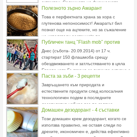
октомври. Седмицата на физическата
Полезното зърно Aмарант
активност и спорта е ежегодно събитие в
Европа, което се провежда през първата
Това е перфектната храна за хора с
седмица на октомври. Философията на
глутенова непоносимост! Амаратът бил
кампанията е да накара хората да се
познат още на ацтеките, но за съжаление
движат –
не използвали растениеto по
Публичен танц "Flash mob" против
предназначение. Испанските нашественици
пък се опитвали да го унищожат като
затлъстяване
Днес (събота- 20.09.2014) от 17 ч.
култура. Културата обаче не била изгубена,
стартират 150 флашмоба срещу
въпреки че потънала в забрава за няко
обездвижването и затлъстяването в цяла
Европа като България се включва активно с
Паста за зъби - 3 рецепти
девет града - Пловдив, Варна, Благоевград,
Ямбол, Нова Загора, Монтана, Сливен,
Завръщането към природата и
Кюстендил, Плевен. Какво е Флашмоб? В
естествените продукти след колосалния
превод от английски "Flash mob"
технологичен подем в последните
десетилетия набира все по-голяма
Домашен дезодорант - 4 съставки
инерция и все повече последователи.
Освен зеленчуци и плодове от собствената
Този домашен крем дезодорант, когато се
градина, яйца от свободни кокошки или
използва правилно, не оставя следи по
козметика, приготвена от натурални
дрехите, икономичен е, действа ефективно
продукти, сега и