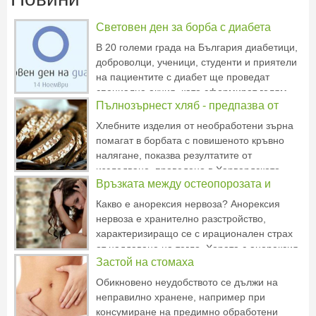
Световен ден за борба с диабета
В 20 големи града на България диабетици,
доброволци, ученици, студенти и приятели
на пациентите с диабет ще проведат
специална акция, като сформират голям
Пълнозърнест хляб - предпазва от
син кръг - символът на борбата с диабета.
С тази акция на съпричастност ще бъде
високо кръвно
Хлебните изделия от необработени зърна
изразена солидарността към страдащите от
помагат в борбата с повишеното кръвно
диабет. Тази статия е
налягане, показва резултатите от
изследване, проведено в Харвардското
Връзката между остеопорозата и
училище за обществено здраве в Бостън
(САЩ). Мъжете, които приемат такива
анорексия
Какво е анорексия нервоза? Анорексия
продукти, по-рядко страдат от хипертония.
нервоза е хранително разстройство,
Данните, събирани от американски
характеризиращо се с ирационален страх
от наддаване на тегло. Хората с анорексия
Застой на стомаха
невроза смятат, че те са с наднормено
тегло, дори когато те са изключително
Обикновено неудобството се дължи на
слаби. Хората с анорексия стават обсебени
неправилно хранене, например при
да не приемат храна
консумиране на предимно обработени