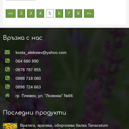
и полезен. Питахая е екзотичен плод на
растение от семейство Кактусови
<<
2
3
4
5
6
7
8
>>
(Hylocereus). Родината й е Централна
Америка, отглежда се в Югоиз
Връзка с нас
kosta_aleksiev@yahoo.com
064 680 890
0878 787 855
0888 718 080
0898 724 663
гр. Плевен, ул. "Лозенка" №66
Последни продукти
Вратига, вратика, оборчлива билка Tanacetum