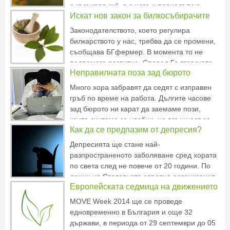
е открил за ваксин
е към края си), а с него и периодът на
Искат нов закон за билкосъбирачите
почивките и разпускането. Разходките,
правилното хранене и масажът могат да ви
Законодателството, което регулира
помогнат да се справите с напрежението в
билкарството у нас, трябва да се промени,
организма и евентуалнит
съобщава БГфермер. В момента то не
подпомага развитие. Според Българската
Неправилната поза зад бюрото
асоциация на билкарите и гъбарите трябва
да се обърне внимание на сектора, тъй
Много хора забравят да седят с изправен
като той дава прехрана на много хора в
гръб по време на работа. Дългите часове
страната. У нас дейностт
зад бюрото ни карат да заемаме пози,
които считаме за удобни, но всъщност са
Как да се предпазим от депресия?
много вредни за тялото и здравето изобщо.
Човек трябва да се старае да позиционира
Депресията ще стане най-
тялото си така, че позата да следва
разпространеното заболяване сред хората
естествените извивк
по света след не повече от 20 години. По
данни на Световната здравна организация
Европейската седмица на движението
към момента 450 милиона души страдат от
различни психични заболявания и
MOVE Week 2014 ще се проведе
разстройства, с което разпространението
едновременно в България и още 32
им е значително по-широко от други заболя
държави, в периода от 29 септември до 05