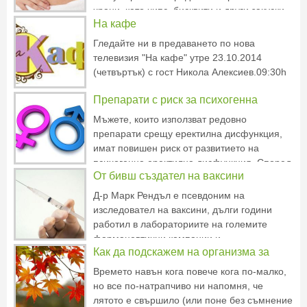
храни, като чипс, бисквити и други закуски,
На кафе
за сметка на богатите на целулоза зърнени
храни, плодове и зеленчуци. Според доктор
Гледайте ни в предаването по нова
Ан Саймъс, клиницист и професор към
телевизия "На кафе" утре 23.10.2014
Медицинския център на Калиф
(четвъртък) с гост Никола Алексиев.09:30h
Препарати с риск за психогенна
еректилна дисфункция
Мъжете, които използват редовно
препарати срещу еректилна дисфункция,
имат повишен риск от развитието на
психогенна еректилна дисфункция. Според
От бивш създател на ваксини
проведено проучване, редовната употреба
на тези препарати повишава риска от
Д-р Марк Рендъл е псевдоним на
изграждане на психологическа зависимост.
изследовател на ваксини, дълги години
В проучването било установено, че
работил в лабораториите на големите
фармацевтични компании и
Как да подскажем на организма за
правителствения Национален Институт по
здравето. Марк се е уволнил през
есента?
Времето навън кога повече кога по-малко,
последните десет години. По неговите
но все по-натрапчиво ни напомня, че
думи, той изпитал омерзение от това, което
лятото е свършило (или поне без съмнение