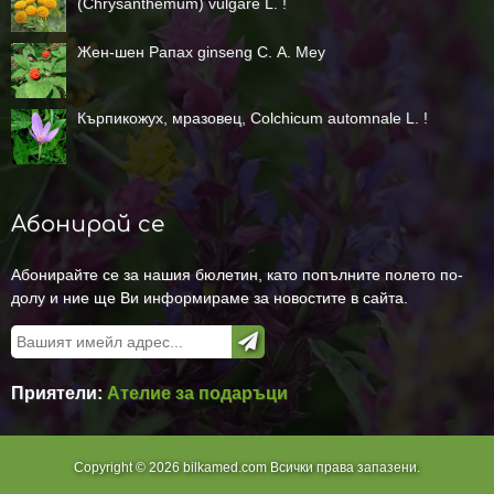
(Chrysanthemum) vulgare L. !
Жен-шен Рапах ginseng С. А. Меу
Кърпикожух, мразовец, Colchicum automnale L. !
Абонирай се
Абонирайте се за нашия бюлетин, като попълните полето по-
долу и ние ще Ви информираме за новостите в сайта.
Приятели:
Ателие за подаръци
Copyright © 2026 bilkamed.com Всички права запазени.