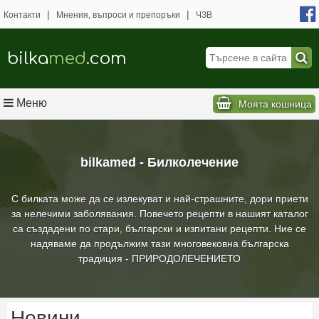
|
|
Контакти
Мнения, въпроси и препоръки
ЧЗВ
bilka
med
.com
Меню
Моята кошница
bilkamed - Билколечение
С билката може да се излекуват и най-страшните, дори приети
за нелечими заболявания. Повечето рецепти в нашият каталог
са създадени по стари, български и изпитани рецепти. Ние се
надяваме да продължим тази многовековна българска
традиция - ПРИРОДОЛЕЧЕНИЕТО
Новини