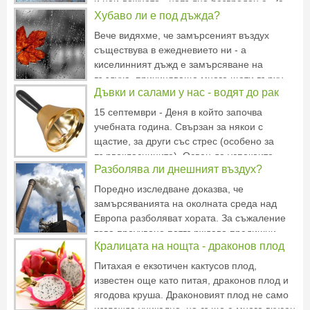
и най-важното - напълно безвреден е. За
Хубаво ли е под дъжда?
приготвянето му имате нужда само от: 25
грама сода за хляб, /стрита - за да не
Вече видяхме, че замърсеният въздух
одраска кожата/ 15 грама царевично
съществува в ежедневието ни - а
нишесте, 30 грама ко
киселинният дъжд е замърсяване на
въздуха, причиняващо много щети върху
Дъвки и салами у нас - водят до рак
околната среда. Тези киселинни
замърсявания достигат високо в
15 септември - Деня в който започва
атмосферата, пътувайки с вятъра стотици
учебната година. Свързан за някои с
мили, и след това се връщат към земята по
щастие, за други със стрес (особено за
пътя на дъжда, с
първокласниците). Освен да успокоите
Разболява ли днешният въздух?
децата си, понеже стресът е пряко свързан
с тяхното здраве, им дайте няколко съвета
Поредно изследване доказва, че
да внимават какво си купуват от
замърсяванията на околната среда над
училищната лавка. По възможност им
Европа разболяват хората. За съжаление
това проучване потвърждава предишни
Кралицата на нощта - драконов плод
констатации, че и децата, които растат в
райони с по-високи нива на замърсяване,
Питахая е екзотичен кактусов плод,
са изложени на риск от болести на белите
известен още като питая, драконов плод и
дробове. Освен това са налице
ягодова круша. Драконовият плод не само
изглежда уникално, но също е много вкусен