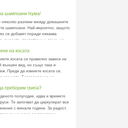
на шампоани /хума/
 няколко разлики между домашните
те шампоани. Най-вероятно, защото
тях се добавят поради някаква
, смесите, приготвени у дома, не
кова пяна при нанасяне. Именно
ене на косата
якои хора подхождат скиптично към
ва, тъ
миете косата си правилно зависи не
й външен вид, но също така и
еж. Преди да измиете косата си,
я срешете. Благодарение на
е се отделят от кожата на главата
да преборим грипа?
ртвите клетки. Преди да измиване
уденото полугодие, идва и времето
руси. Те започват да циркулират все
внение с минали години. За радост,
тека също може да предложи
ощта на които да се подсили
 се отървем от грипа. Вижте кои