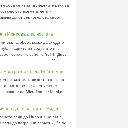
ни за
ен хора се къпят в ледените реки за
 останалото време атлети и
нимаващи се сериозно със спорт
ената вода за облекчение. Познатата
 представлява потапяне в студена
е и Ирисова диагностика
инути. В 17 от тестваните случаи
 ни във facebook може да следите
 публикациите и продуктите ни.
cebook.com/bilkolechenie?ref=hl Днес
йта с още една страница - Стевия
жем да разпознаем 14 болести
отена точна методика за оценка на
стоянието на езика, описват от
позоваване на Microfinance Monitor.
етодиката са научни сътрудници в
акшми. Диагностичната методика
чина да се наспите - Видео
ните в цвета, огрубяването и
е
ането води до Инерция на съня,
 води до погрешни спомени, За по-