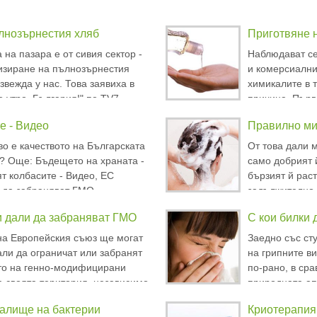
ълнозърнестия хляб
Приготвяне 
 на пазара е от сивия сектор -
Наблюдават се
изиране на пълнозърнестия
и комерсиални
звежда у нас. Това заявиха в
химикалите в 
 утро, България!" по TV7
причина. Първо
Донка Байкова и Марияна
образуват тол
е - Видео
Правилно ми
ател на Федерацията на
заради това н
ите и сладкарите.
тази алтернати
во е качеството на Българската
От това дали 
е? Още: Бъдещето на храната -
само добрият 
ят колбасите - Видео, ЕС
бързият й раст
 да забраняват ГМО.
задължително 
разресването щ
 дали да забраняват ГМО
С кои билки 
люспите на мъ
също, приготв
на Европейския съюз ще могат
Заедно със ст
ли да ограничат или забранят
на грипните ви
то на генно-модифицирани
по-рано, в сра
 своята територия, независимо
природната ап
ено на европейско ниво. Това
начини, с пом
талище на бактерии
Криотерапия
парламент във вторник, след
имунитета и да