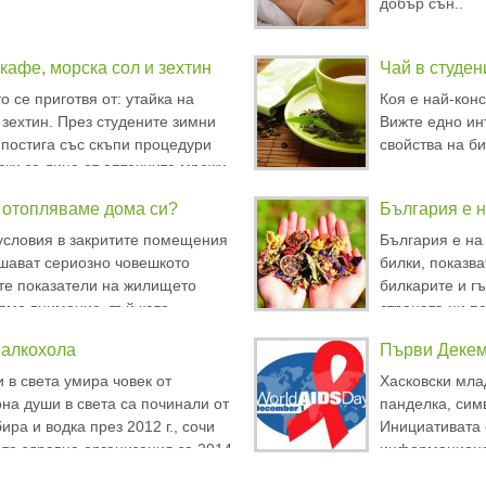
добър сън..
 кафе, морска сол и зехтин
Чай в студен
о се приготвя от: утайка на
Коя е най-кон
 зехтин. През студените зимни
Вижте едно ин
 постига със скъпи процедури
свойства на би
ски за лице от аптечните мрежи
азини. Време е да се погрижите
а отопляваме дома си?
България е н
у дома с една лесна маска,
износ на бил
условия в закритите помещения
България е на
ашават сериозно човешкото
билки, показв
те показатели на жилището
билкарите и гъ
лямо внимание, тъй като
страната ни п
 прекарва 80% от своя живот в
експорт на ле
 алкохола
Първи Декем
 работни помещения. В
един от най-ст
щето орган
българските б
 в света умира човек от
Хасковски мла
она души в света са починали от
панделка, сим
ира и водка през 2012 г., сочи
Инициативата 
та здравна организация за 2014
информационен
тност в Германия, алкохолът е
посветена на 