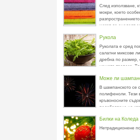
като прие новите п
След използване, к
мокри, което особе
разпространението
могат да оцелеят с
температури. Кърп
Рукола
им легло. След изп
остават мокри, кое
Руколата е сред по
салатни миксове ли
дребна по размер, 
нашата трапеза. Т
подходяща, ако сп
Може ли шампанс
теглото, защото за
кръвно
има само 25 калор
В шампанското се 
полифеноли. Тези 
кръвоносните съдов
подобряване на кр
сърцето. Също так
Билки на Коледа
пенливото вино мож
Важно е да спомене
Нетрадиционене по