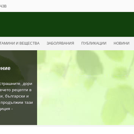
ЧЗВ
ТАМИНИ И ВЕЩЕСТВА
ЗАБОЛЯВАНИЯ
ПУБЛИКАЦИИ
НОВИНИ
ение
-страшните, дори
ечето рецепти в
и, български и
а продължим тази
иция -
О