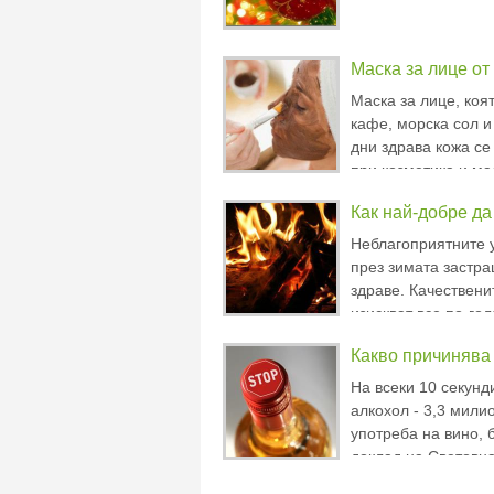
Маска за лице от
Mаска за лице, коят
кафе, морска сол и
дни здрава кожа се
при козметика и ма
и козметичните маг
Как най-добре д
за кожата си сами 
Неблагоприятните 
през зимата застр
здраве. Качествени
изискват все по-го
съвременният човек
Какво причинява
закрити жилищни и
условията на жили
На всеки 10 секунди
алкохол - 3,3 мили
употреба на вино, б
доклад на Световна
г. В Европа и в час