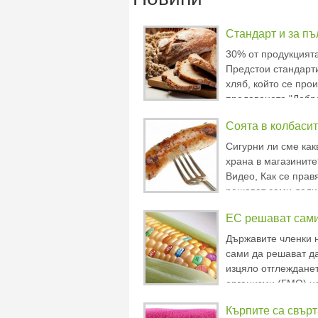
Стандарт и за п
30% от продукцията
Предстои стандарт
хляб, който се прои
предаването "Добро
диетологът проф. 
Соята в колбасит
Кукушева, председ
хлебопроизводител
Сигурни ли сме как
храна в магазинит
Видео, Как се прав
решават сами дали
ЕС решават сами
Държавите членки 
сами да решават да
изцяло отглеждане
организми (ГМО) на
дали това е позвол
Кърпите са свър
реши Европейския 