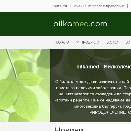
|
|
Контакти
Мнения, въпроси и препоръки
bilka
med
.com
НАЧАЛО
ПРОДУКТИ
БИЛКИ
ВИ
bilkamed - Билколеч
С билката може да се излекуват и най
приети за нелечими заболявания. Пов
нашият каталог са създадени по стар
изпитани рецепти. Ние се надяваме д
многовековна българска трад
ПРИРОДОЛЕЧЕНИЕТ
Новини