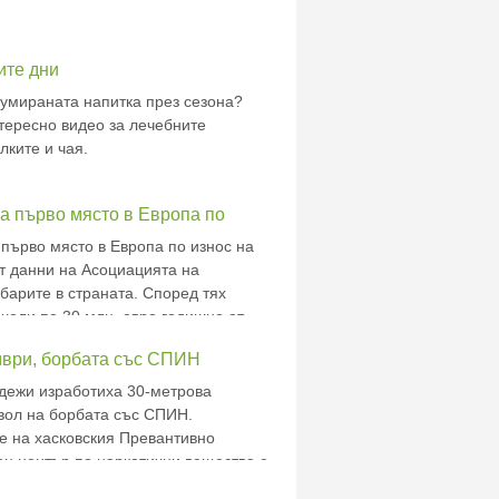
ите дни
сумираната напитка през сезона?
тересно видео за лечебните
лките и чая.
а първо място в Европа по
ки
 първо място в Европа по износ на
ат данни на Асоциацията на
барите в страната. Според тях
ечели по 30 млн. евро годишно от
чебните растения. В навечерието на
ври, борбата със СПИН
арите празници у нас - Еньовден,
илкари о
дежи изработиха 30-метрова
вол на борбата със СПИН.
е на хасковския Превантивно
 център по наркотични вещества е
Световния ден за борба със СПИН