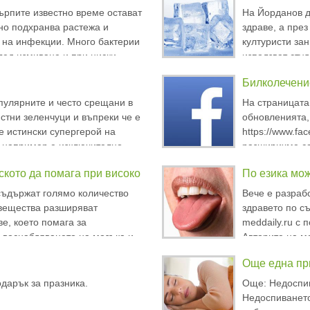
равила,
билки са полез
ърпите известно време остават
На Йорданов д
но подхранва растежа и
здраве, а през
 на инфекции. Много бактерии
културисти за
лед измиване и при ниски
използват студ
ите представляват най-голямото
криотерапия -
Билколечени
олзване, известно време
вода за 5-10 м
то
температур
пулярните и често срещани в
На страницата
стни зеленчуци и въпреки че е
обновленията,
е истински супергерой на
https://www.fa
я например е изключително
разширихме са
азвате режим за намаляне на
кото да помага при високо
По езика мо
сища повече от марулките, а
ии на
съдържат голямо количество
Вече е разраб
вещества разширяват
здравето по съ
е, което помага за
meddaily.ru с 
ъвоснабдяването на мозъка и
Авторите на м
а, умерената консумация на
колежа Раджал
Още една при
е да облекчи хипертонията.
оценява проме
м, че тези свойств
текстурата на 
дарък за празника.
Още: Недоспив
Недоспиването