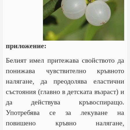
приложение:
Белият имел притежава свойството да
понижава чувствително кръвното
налягане, да преодолява еластични
състояния (главно в детската възраст) и
да действува кръвоспиращо.
Употребява се за лекуване на
повишено кръвно налягане,