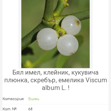
Бял имел, клейник, кукувича
плюнка, скребър, емелика Viscum
album L. !
Категория:
Билки
Кат. №:
68