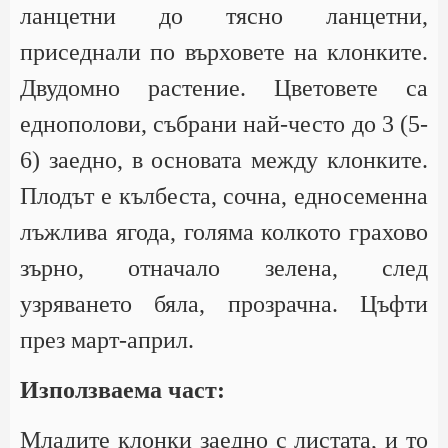
ланцетни до тясно ланцетни,
приседнали по върховете на клонките.
Двудомно растение. Цветовете са
еднополови, събрани най-често до 3 (5-
6) заедно, в основата между клонките.
Плодът е кълбеста, сочна, едносеменна
лъжлива ягода, голяма колкото грахово
зърно, отначало зелена, след
узряването бяла, прозрачна. Цъфти
през март-април.
Използваема част:
Младите клонки заедно с листата, и то