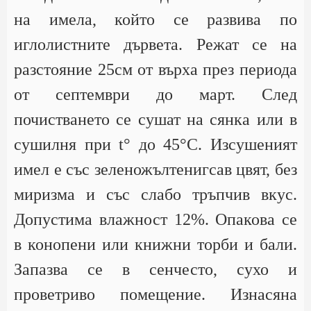
на имела, който се развива по
иглолистните дървета. Режат се на
разстояние 25см от върха през периода
от септември до март. След
почистването се сушат на сянка или в
сушилня при t° до 45°С. Изсушеният
имел е със зеленожълтенигсав цвят, без
миризма и със слабо тръпчив вкус.
Допустима влажност 12%. Опакова се
в конопени или книжни торби и бали.
Запазва се в сенчесто, сухо и
проветриво помещение. Изнасяна