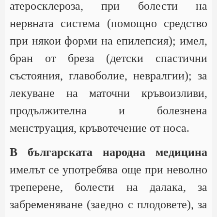
атеросклероза, при болести на
нервната система (помощно средство
при някои форми на епилепсия); имел,
бран от бреза (детски спастични
състояния, главоболие, невралгии); за
лекуване на маточни кръвоизливи,
продължителна и болезнена
менструация, кръвотечение от носа.
В българската народна медицина
имелът се употребява още при неволно
треперене, болести на далака, за
забременяване (заедно с плодовете), за