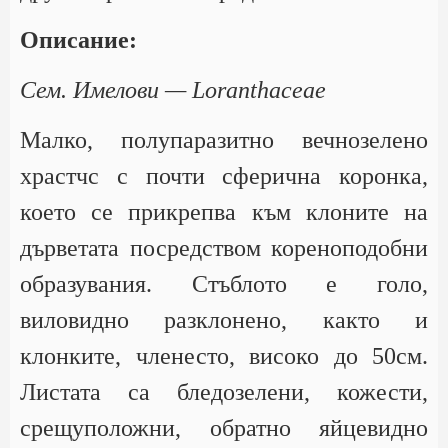
Описание:
Сем. Имелови — Loranthaceae
Малко, полупаразитно вечнозелено
храстчс с почти сферична коронка,
което се прикрепва към клоните на
дърветата посредством кореноподобни
образувания. Стъблото е голо,
виловидно разклонено, както и
клонките, членесто, високо до 50см.
Листата са бледозелени, кожести,
срещуположни, обратно яйцевидно