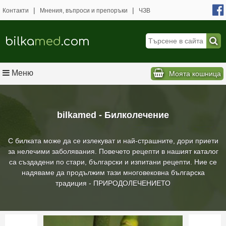
|
|
Контакти
Мнения, въпроси и препоръки
ЧЗВ
bilka
med
.com
Меню
Моята кошница
bilkamed - Билколечение
С билката може да се излекуват и най-страшните, дори приети
за нелечими заболявания. Повечето рецепти в нашият каталог
са създадени по стари, български и изпитани рецепти. Ние се
надяваме да продължим тази многовековна българска
традиция - ПРИРОДОЛЕЧЕНИЕТО