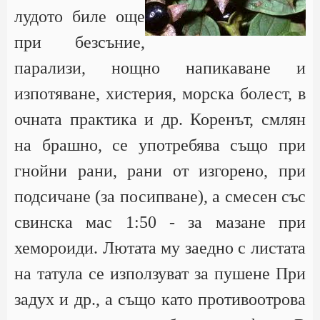
лудото биле още
при безсъние,
парализи, нощно напикаване и
изпотяване, хистерия, морска болест, в
очната практика и др. Коренът, смлян
на брашно, се употребява също при
гнойни рани, рани от изгорено, при
подсичане (за посипване), а смесен със
свинска мас 1:50 - за мазане при
хемороиди. Лютата му заедно с листата
на татула се използуват за пушене При
задух и др., а също като противоотрова