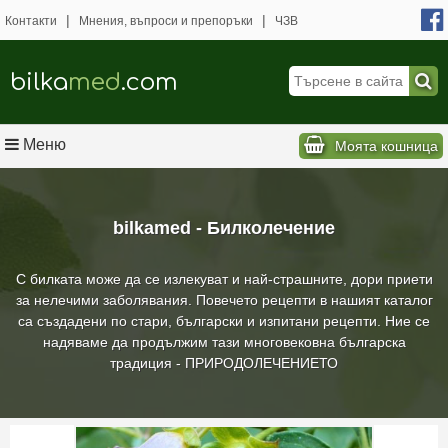
|
|
Контакти
Мнения, въпроси и препоръки
ЧЗВ
bilka
med
.com
Меню
Моята кошница
bilkamed - Билколечение
С билката може да се излекуват и най-страшните, дори приети
за нелечими заболявания. Повечето рецепти в нашият каталог
са създадени по стари, български и изпитани рецепти. Ние се
надяваме да продължим тази многовековна българска
традиция - ПРИРОДОЛЕЧЕНИЕТО