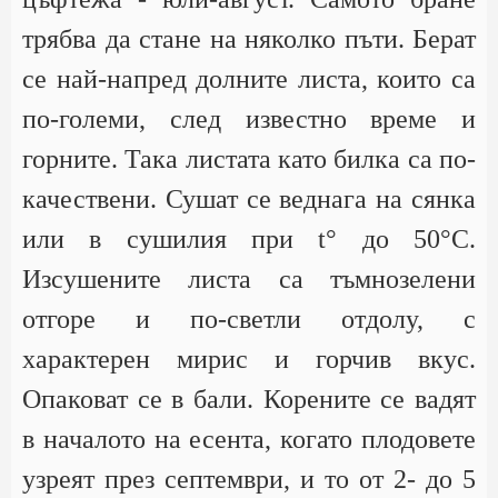
трябва да стане на няколко пъти. Берат
се най-напред долните листа, които са
по-големи, след известно време и
горните. Така листата като билка са по-
качествени. Сушат се веднага на сянка
или в сушилия при t° до 50°С.
Изсушените листа са тъмнозелени
отгоре и по-светли отдолу, с
характерен мирис и горчив вкус.
Опаковат се в бали. Корените се вадят
в началото на есента, когато плодовете
узреят през септември, и то от 2- до 5