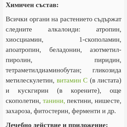
Химичен състав:
Всички органи на растението съдържат
следните алкалоиди: атропин,
хиосциамин, 1-скополамин,
апоатропин, беладонин, азотметил-
пиролин, пиридин,
тетраметилдиаминобутан; гликозида
метилескулетин,
витамин С
(в листата)
и кускгирин (в корените), още
скополетин,
танини,
пектини, нишесте,
захароза, фитостерин, ферменти и др.
Лечебно действие и приложение: