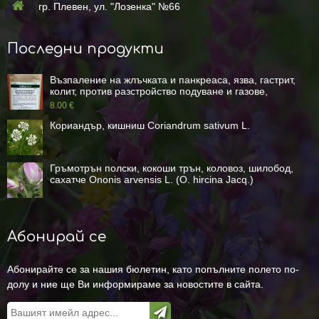
гр. Плевен, ул. "Лозенка" №66
Последни продукти
Възпаление на жлъчката и панкреаса, язва, гастрит,
колит, против разстройство подуване и газове,
киселини
8.00 €
Кориандър, кишниш Coriandrum sativum L.
Гръмотрън полски, кокоши трън, коловоз, шилобод,
сахатче Ononis arvensis L. (O. hircina Jacq.)
Абонирай се
Абонирайте се за нашия бюлетин, като попълните полето по-
долу и ние ще Ви информираме за новостите в сайта.