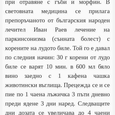
при отравяне с гъби и морфин. В
световната медицина се прилага
препоръчаното от българския народен
лечител Иван Раев лечение на
паркинсонизма (сънната болест) с
корените на лудото биле. Той го е давал
по следния начин: 30 г корени от лудо
биле се варят 10 мин. в 600 мл бяло
вино заедно с 1 кафена чашка
животински въглища. Прецежда се и се
пие по 1 чаена лъжичка 3 пъти дневно
преди ядене 3 дни наред. Следващите
дни дозата се увеличава до 4 чаени