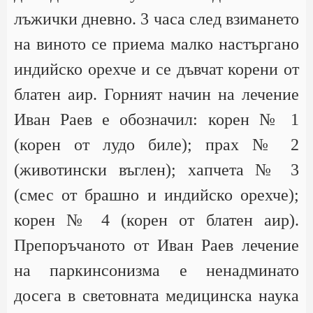
лъжички дневно. 3 часа след взимането
на виното се приема малко настъргано
индийско орехче и се дъвчат корени от
блатен аир. Горният начин на лечениe
Иван Раев е обозначил: корен № 1
(корен от лудо биле); прах № 2
(животински въглен); хапчета № 3
(смес от брашно и индийско орехче);
корен № 4 (корен от блатен аир).
Препоръчаното от Иван Раев лечение
на паркинсонизма е ненадминато
досeга в световната медицинска наука