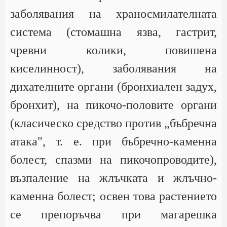
заболявания на храносмилателната
система (стомашна язва, гастрит,
чревни колики, повишена
киселинност), заболявания на
дихателните органи (бронхиален задух,
бронхит), на пикочо-половите органи
(класическо средство против „бъбречна
атака", т. е. при бъбречно-каменна
болест, спазми на пикочопроводите),
възпаление на жлъчката и жлъчно-
каменна болест; освен това растението
се препоръчва при магарешка