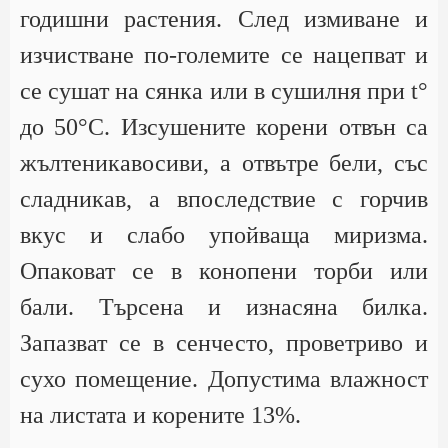
годишни растения. След измиване и
изчистване по-големите се нацепват и
се сушат на сянка или в сушилня при t°
до 50°С. Изсушените корени отвън са
жълтеникавосиви, а отвътре бели, със
сладникав, а впоследствие с горчив
вкус и слабо упойваща миризма.
Опаковат се в конопени торби или
бали. Търсена и изнасяна билка.
Запазват се в сенчесто, проветриво и
сухо помещение. Допустима влажност
на листата и корените 13%.