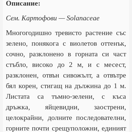
Описание:
Сем. Картофови — Solanaceae
Многогодишно тревисто растение със
зелено, понякога с виолетов оттенък,
сочно, разклонено в горната си част
стъбло, високо до 2 м, и с месест,
разклонен, отвън сивожълт, а отвътре
бял корен, стигащ на дължина до 1 м.
Листата са тъмно-зелени, с къса
дръжка, яйцевидни, заострени,
целокрайни, долните последователни,
горните почти срещуположни, единият