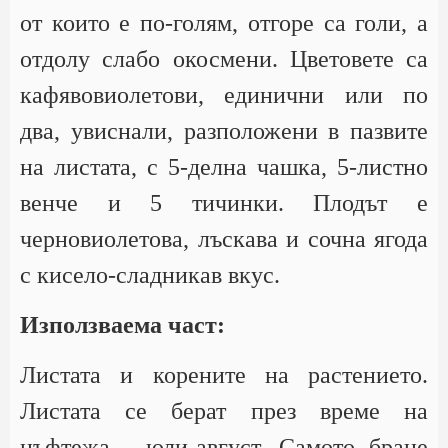
от които е по-голям, отгоре са голи, а
отдолу слабо окосмени. Цветовете са
кафявовиолетови, единични или по
два, увиснали, разположени в пазвите
на листата, с 5-делна чашка, 5-листно
венче и 5 тичинки. Плодът е
черновиолетова, лъскава и сочна ягода
с кисело-сладникав вкус.
Използваема част:
Листата и корените на растението.
Листата се берат през време на
цъфтежа - юли-август. Самото бране