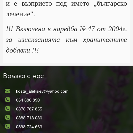
и е възприето под името „българско
лечение".
!!! Включена в наредба №47 от 2004г.
за изискванията към хранителните
добавки !!!
Връзка с нас
kosta_aleksiev@yahoo.com
064 680 890
0878 787 855
0888 718 080
0898 724 663