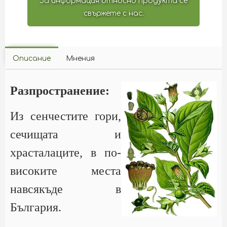
За информация относно продукта се
свържете с нас.
Описание
Мнения
Разпространение:
Из сенчестите гори,
сечищата и
храсталаците, в по-
високите места
навсякъде в
България.