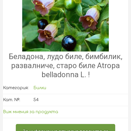
Беладона, лудо биле, бимбилик,
развалниче, старо биле Atropa
belladonna L. !
Категория:
Билки
Кат. №:
54
Виж мнения за продукта