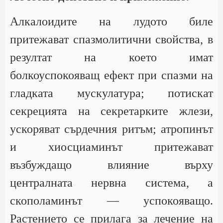
Алкалоидите на лудото биле
притежават спазмолитични свойства, в
резултат на което имат
болкоуспокояващ ефект при спазми на
гладката мускулатура; потискат
секрецията на секретарките жлези,
ускоряват сърдечния ритъм; атропинът
и хиосциаминът притежават
възбуждащо влияние върху
централната нервна система, а
скополаминът — успокояващо.
Растението се прилага за лечение на