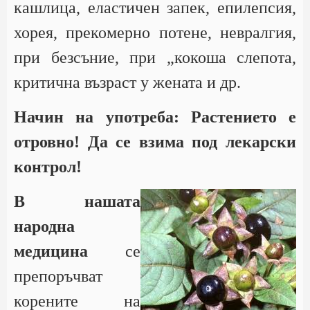
кашлица, еластичен запек, епилепсия,
хорея, прекомерно потене, невралгия,
при безсъние, при „кокоша слепота,
критична възраст у жената и др.
Начин на употреба: Растението е
отровно! Да се взима под лекарски
контрол!
В нашата
народна
медицина
се
препоръчват
корените на