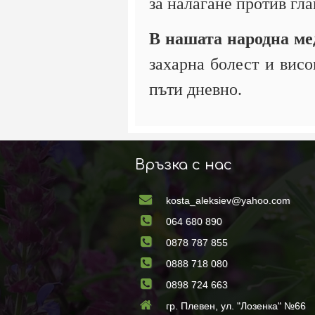
за налагане против гл
В нашата народна м
захарна болест и висо
пъти дневно.
Връзка с нас
kosta_aleksiev@yahoo.com
064 680 890
0878 787 855
0888 718 080
0898 724 663
гр. Плевен, ул. "Лозенка" №66