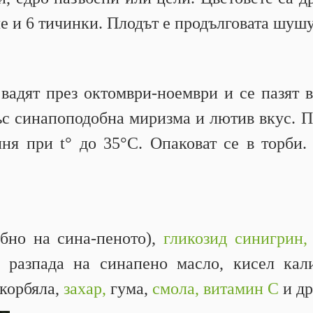
че и 6 тичинки. Плодът е продълговата шушу
вадят през октомври-ноември и се пазят 
ъс синапоподобна миризма и лютив вкус. 
ня при t° до 35°С. Опаковат се в торби. 
бно на сина-пеното),
гликозид синигрин,
 разпада на синапено масло, кисел кали
скорбяла,
захар,
гума,
смола,
витамин С
и др