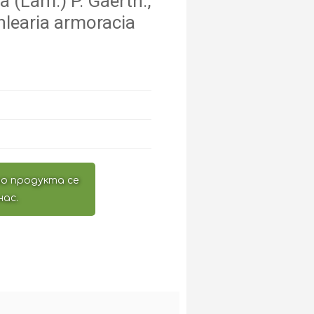
 (Lam.) P. Gaertn.,
hlearia armoracia
о продукта се
нас.