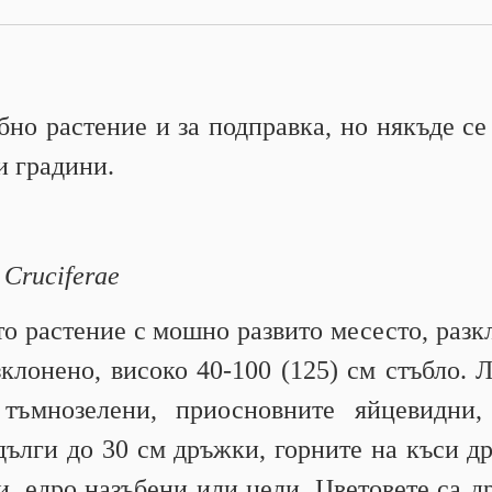
бно растение и за подправка, но някъде се
и градини.
Cruciferae
о растение с мошно развито месесто, разк
клонено, високо 40-100 (125) см стъбло. Л
 тъмнозелени, приосновните яйцевидни,
дълги до 30 см дръжки, горните на къси 
, едро назъбени или цели. Цветовете са др