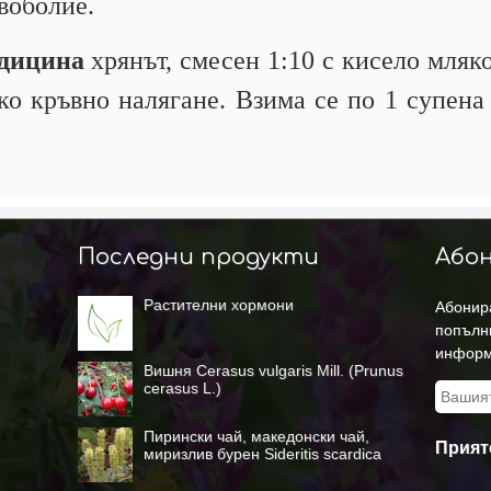
авоболие.
едицина
хрянът, смесен 1:10 с кисело мляко
ко кръвно налягане. Взима се по 1 супен
Последни продукти
Абон
Растителни хормони
Абонира
попълн
информ
Вишня Cerasus vulgaris Mill. (Prunus
cerasus L.)
Пирински чай, македонски чай,
Прият
миризлив бурен Sideritis scardica
Griseb.