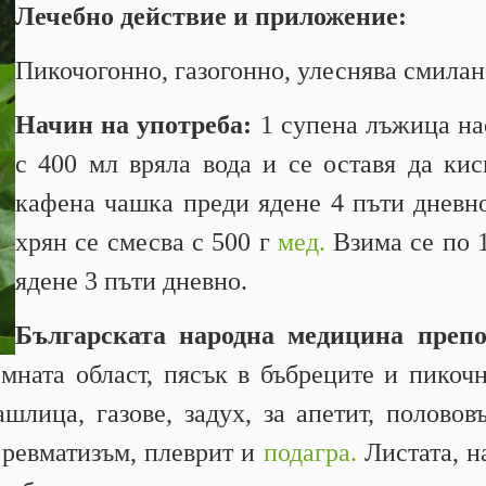
Лечебно действие и приложение:
Пикочогонно, газогонно, улеснява смила
Начин на употреба:
1 супена лъжица нас
с 400 мл вряла вода и се оставя да кис
кафена чашка преди ядене 4 пъти дневно
хрян се смесва с 500 г
мед.
Взима се по 
ядене 3 пъти дневно.
Българската народна медицина преп
мната област, пясък в бъбреците и пикоч
лица, газове, задух, за апетит, полововъ
 ревматизъм, плеврит и
подагра.
Листата, н