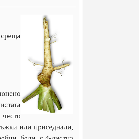
 среща
лонено
истата
 често
дръжки или приседнали,
ебни, бели, с 4-листна