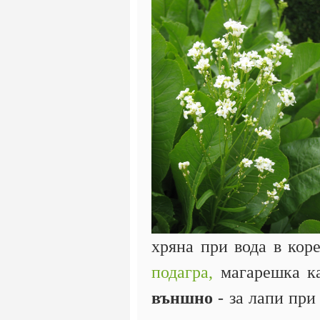
хряна при вода в коре
подагра,
магарешка каш
външно
- за лапи при