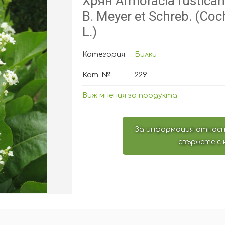
Хрян Armoracia rusticana
В. Meyer et Schreb. (Coc
L.)
Категория:
Билки
Кат. №:
229
Виж мнения за продукта
За информация относн
свържете с 