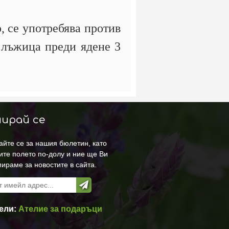
, се употребява против
а лъжица преди ядене 3
ирай се
йте се за нашия бюлетин, като
ите полето по-долу и ние ще Ви
ираме за новостите в сайта.
ели:
Ателие за подаръци