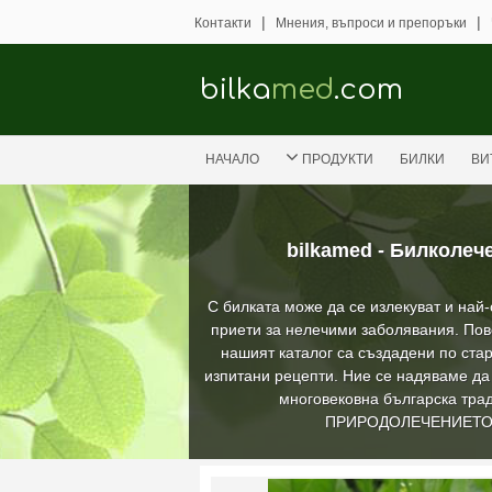
|
|
Контакти
Мнения, въпроси и препоръки
bilka
med
.com
НАЧАЛО
ПРОДУКТИ
БИЛКИ
ВИ
bilkamed - Билколеч
С билката може да се излекуват и най
приети за нелечими заболявания. Пов
нашият каталог са създадени по стар
изпитани рецепти. Ние се надяваме д
многовековна българска трад
ПРИРОДОЛЕЧЕНИЕТ