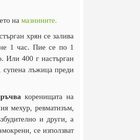
нето на
мазнините.
търган хрян се залива
не 1 час. Пие се по 1
. Или 400 г настърган
1 супена лъжица преди
оръчва
коренищата на
ния мехур, ревматизъм,
збудително и други, а
амокрени, се използват