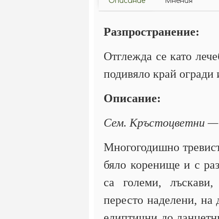
Описание
Мнения
Разпространение:
Отглежда се като лече
подивяло край огради 
Описание:
Сем. Кръстоцветни — 
Многогодишно тревист
бяло коренище и с раз
са големи, лъскави,
пересто наделени, на 
елиптични до ланцетни