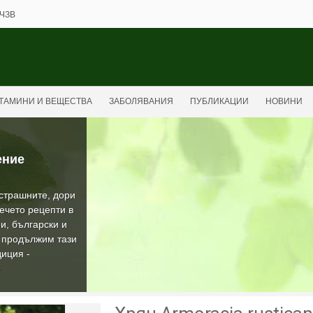
ЧЗВ
ТАМИНИ И ВЕЩЕСТВА
ЗАБОЛЯВАНИЯ
ПУБЛИКАЦИИ
НОВИНИ
ение
-страшните, дори
ечето рецепти в
и, български и
а продължим тази
иция -
О