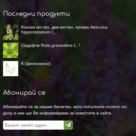
Последни продукти
Конски кестен, див кестен, яровка Aesculus
hippocastanum L.
Седефче Ruta graveolens L. !
К (филохинон)
Абонирай се
Абонирайте се за нашия бюлетин, като попълните полето по-
долу и ние ще Ви информираме за новостите в сайта.