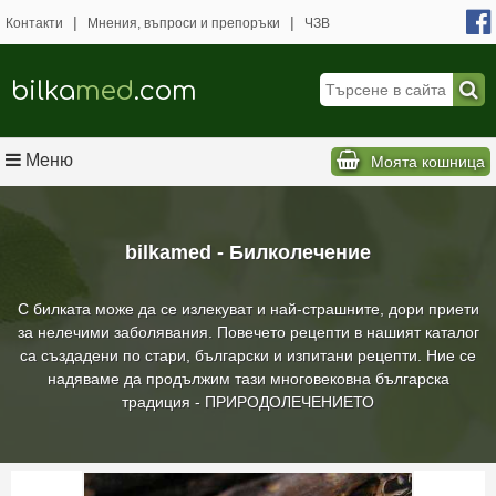
|
|
Контакти
Мнения, въпроси и препоръки
ЧЗВ
bilka
med
.com
Меню
Моята кошница
bilkamed - Билколечение
С билката може да се излекуват и най-страшните, дори приети
за нелечими заболявания. Повечето рецепти в нашият каталог
са създадени по стари, български и изпитани рецепти. Ние се
надяваме да продължим тази многовековна българска
традиция - ПРИРОДОЛЕЧЕНИЕТО