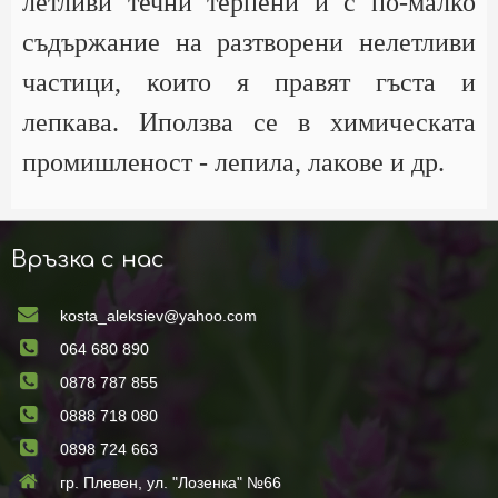
летливи течни терпени и с по-малко
съдържание на разтворени нелетливи
частици, които я правят гъста и
лепкава. Иползва се в химическата
промишленост - лепила, лакове и др.
Връзка с нас
kosta_aleksiev@yahoo.com
064 680 890
0878 787 855
0888 718 080
0898 724 663
гр. Плевен, ул. "Лозенка" №66