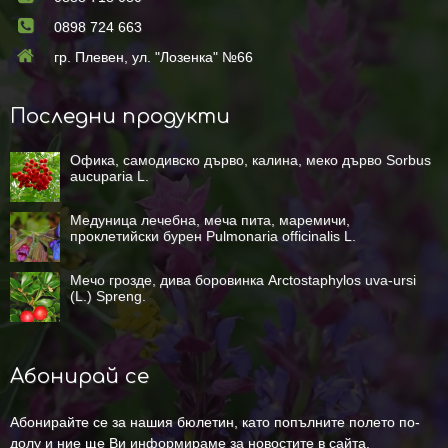
0898 724 663
гр. Плевен, ул. "Лозенка" №66
Последни продукти
Офика, самодивско дърво, калина, меко дърво Sorbus
aucuparia L.
Медуница лечебна, меча пита, маремичи,
проклетийски бурен Pulmonaria officinalis L.
Мечо грозде, дива боровинка Arctostaphylos uva-ursi
(L.) Spreng.
Абонирай се
Абонирайте се за нашия бюлетин, като попълните полето по-
долу и ние ще Ви информираме за новостите в сайта.