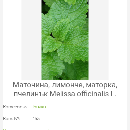
Маточина, лимонче, маторка,
пчелинък Melissa officinalis L.
Категория:
Билки
Кат. №:
155