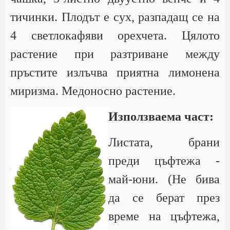
тичинки. Плодът е сух, разпадащ се на
4 светлокафяви орехчета. Цялото
растение при разтриване между
пръстите излъчва приятна лимонена
миризма. Медоносно растение.
Използваема част:
Листата, брани
преди цъфтежа -
май-юни. (Не бива
да се берат през
време на цъфтежа,