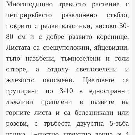
Многогодишно тревисто растение с
четириръбесто разклонено стъбло,
покрито с редки власинки, високо 30-
80 см и с добре развито коренище.
Листата са срещуположни, яйцевидни,
тъпо назъбени, тъмнозелени и голи
отгоре, а отдолу светлозелени и
жлезисто окосмени. Цветовете са
групирани по 3-10 в едностранни
лъжливи прешлени в пазвите на
горните листа и са белезникави или
розови, с тръбеста двуустна 5-зъба
чашка, 5-листно двуустно венче и 4