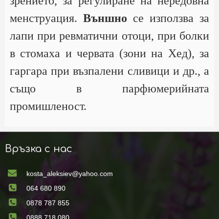
зрението, за регулиране на нередовна
менструация.
Външно
се използва за
лапи при ревматични отоци, при болки
в стомаха и червата (зони на Хед), за
гаргара при възпалени сливици и др., а
също в парфюмерийната
промишленост.
Връзка с нас
kosta_aleksiev@yahoo.com
064 680 890
0878 787 855
0888 718 080