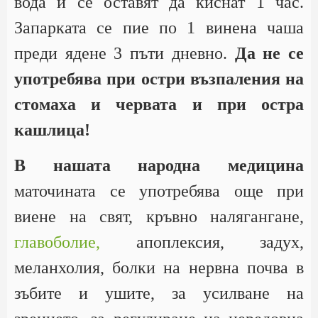
вода и се оставят да киснат 1 час.
Запарката се пие по 1 винена чаша
преди ядене 3 пъти дневно.
Да не се
употребява при остри възпаления на
стомаха и червата и при остра
кашлица!
В нашата народна медицина
маточината се употребява още при
виене на свят, кръвно налягангане,
главоболие,
апоплексия, задух,
меланхолия, болки на нервна почва в
зъбите и ушите, за усилване на