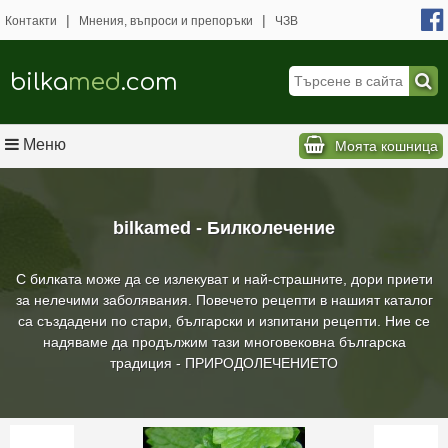
|
|
Контакти
Мнения, въпроси и препоръки
ЧЗВ
bilka
med
.com
Меню
Моята кошница
bilkamed - Билколечение
С билката може да се излекуват и най-страшните, дори приети
за нелечими заболявания. Повечето рецепти в нашият каталог
са създадени по стари, български и изпитани рецепти. Ние се
надяваме да продължим тази многовековна българска
традиция - ПРИРОДОЛЕЧЕНИЕТО