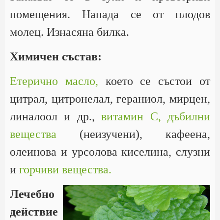
помещения. Напада се от плодов
молец. Изнасяна билка.
Химичен състав:
Етерично масло,
което се състои от
цитрал, цитронелал, гераниол, мирцен,
линалоол и др.,
витамин С,
дъбилни
вещества
(неизучени), кафеена,
олеинова и урсолова киселина, слузни
и
горчиви вещества.
Лечебно
действие