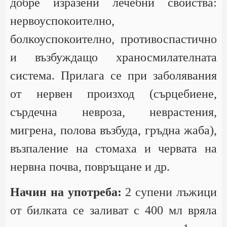
добре изразени лечебни свойства:
нервоуспокоително,
болкоуспокоително, противоспастично
и възбуждащо храносмилателната
система. Прилага се при заболявания
от нервен произход (сърцебиене,
сърдечна невроза, неврастения,
мигрена, полова възбуда, гръдна жаба),
възпаление на стомаха и червата на
нервна почва, повръщане и др.
Начин на употреба:
2 супени лъжици
от билката се заливат с 400 мл вряла