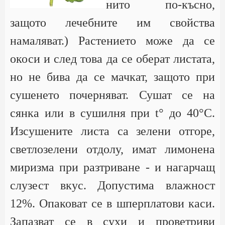
нито по-късно,
защото лечебните им свойства
намаляват.) Растението може да се
окоси и след това да се оберат листата,
но не бива да се мачкат, защото при
сушенето почерняват. Сушат се на
сянка или в сушилня при t° до 40°С.
Изсушените листа са зелени отгорe,
светлозелени отдолу, имат лимонена
миризма при разтриване - и нагарчащ
слузест вкус. Допустима влажност
12%. Опаковат се в шперплатови каси.
Запазват се в сухи и проветриви