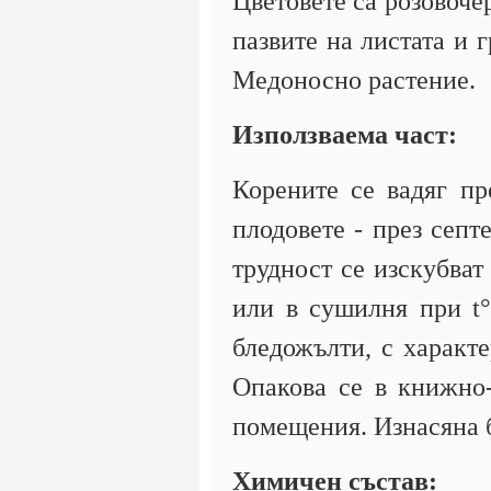
Цветовете са розовоче
пазвите на листата и 
Медоносно растение.
Използваема част:
Корените се вадяг пр
плодовете - през септ
трудност се изскубват
или в сушилня при t°
бледожълти, с характ
Опакова се в книжно-
помещения. Изнасяна б
Химичен състав: