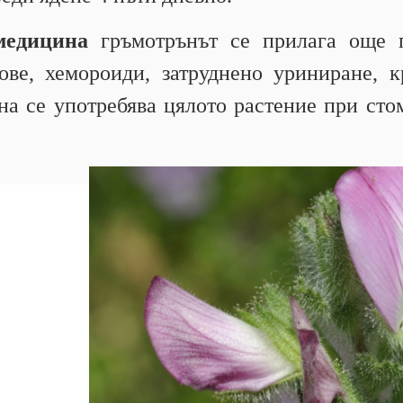
медицина
гръмотрънът се прилага още п
ве, хемороиди, затруднено уриниране, к
на се употребява цялото растение при сто