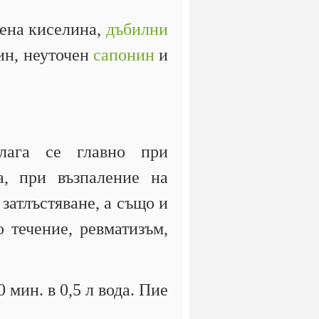
нена киселина,
дъбилни
н, неуточен
сапонин
и
илага се главно при
а, при възпаление на
 затлъстяване, а също и
 течение, ревматизъм,
 мин. в 0,5 л вода. Пие