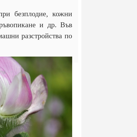
ри безплодие, кожни
ръвопикане и др. Във
машни разстройства по