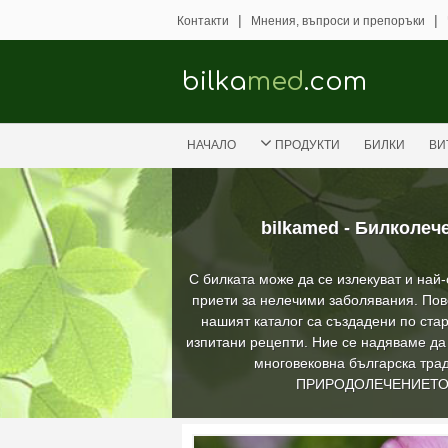
|
|
Контакти
Мнения, въпроси и препоръки
bilka
med
.com
НАЧАЛО
ПРОДУКТИ
БИЛКИ
ВИ
bilkamed - Билколеч
С билката може да се излекуват и най
приети за нелечими заболявания. Пов
нашият каталог са създадени по стар
изпитани рецепти. Ние се надяваме д
многовековна българска трад
ПРИРОДОЛЕЧЕНИЕТ