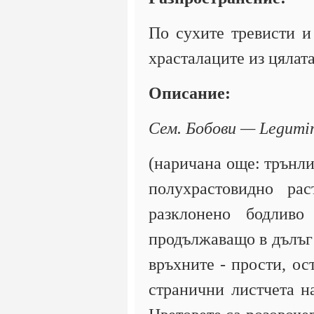
По сухите тревисти и
храсталаците из цялат
Описание:
Сем. Бобови — Legumi
(наричана още: трънли
полухрастовидно ра
разклонено бодлив
продължаващо в дълъг 
връхните - прости, ос
странични листчета н