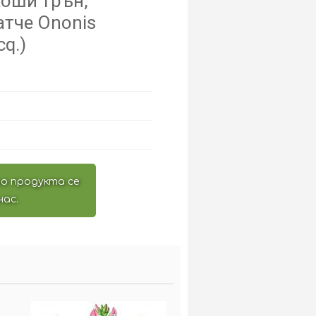
коши трън,
атче Ononis
cq.)
о продукта се
нас.