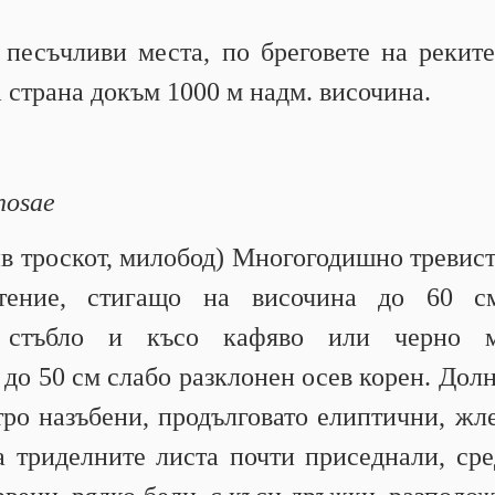
 песъчливи места, по бреговете на реките
а страна докъм 1000 м надм. височина.
nosae
в троскот, милобод) Многогодишно тревист
стение, стигащо на височина до 60 с
о стъбло и късо кафяво или черно мн
до 50 см слабо разклонен осев корен. Долн
тро назъбени, продълговато елиптични, жл
а триделните листа почти приседнали, сре