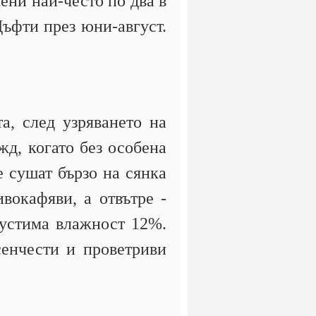
ени най-често по два в
Цъфти през юни-август.
а, след узряването на
жд, когато без особена
е сушат бързо на сянка
вокафяви, а отвътре -
пустима влажност 12%.
сенчести и проветриви