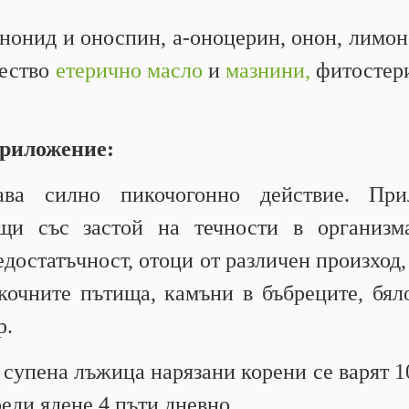
ононид и оноспин, а-оноцерин, онон, лимо
ество
етерично масло
и
мазнини,
фитостери
приложение:
ава силно пикочогонно действие. Пр
ащи със застой на течности в организм
достатъчност, отоци от различен произход,
кочните пътища, камъни в бъбреците, бяло
р.
 супена лъжица нарязани корени се варят 10
реди ядене 4 пъти дневно.