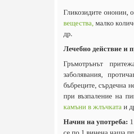
Гликозидите ононин, 
вещества,
малко колич
др.
Лечебно действие и 
Гръмотрънът притеж
заболявания, протич
бъбреците, сърдечна не
при възпаление на пи
камъни в жлъчката
и д
Начин на употреба:
1
се по 1 винена чаша п