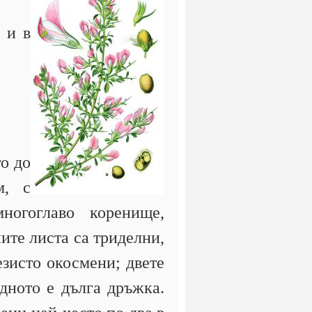
 и в
о до
м, с
огоглаво коренище,
ите листа са триделни,
езисто окосмени; двете
дното е дълга дръжка.