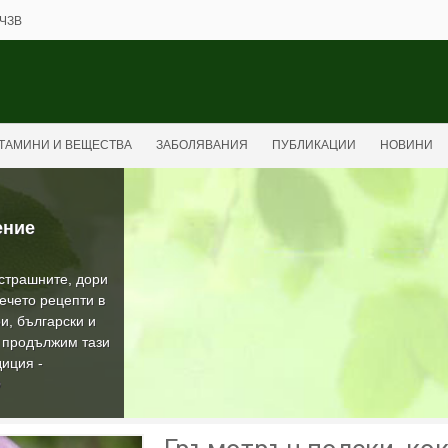
ЧЗВ
ТАМИНИ И ВЕЩЕСТВА
ЗАБОЛЯВАНИЯ
ПУБЛИКАЦИИ
НОВИНИ
ение
-страшните, дори
ечето рецепти в
и, български и
а продължим тази
иция -
О