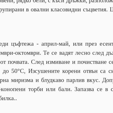
рвени, рядко бели, с къси дръжки, разполож
групирани в овални класовидни съцветия. 
еди цъфтежа - април-май, или през есент
ември-октомври. Те се вадят лесно след дъ
 от почвата. След измиване и почистване с
 до 50°С, Изсушените корени отвън са си
ерна миризма и блудкаво парлив вкус. До
конопени торби или бали. Запазва се в 
илка..