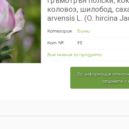
Гръмотрън полски, ко
коловоз, шилобод, сах
arvensis L. (O. hircina Ja
Категория:
Билки
Кат. №:
95
Виж мнения за продукта
За информация относн
свържете с 