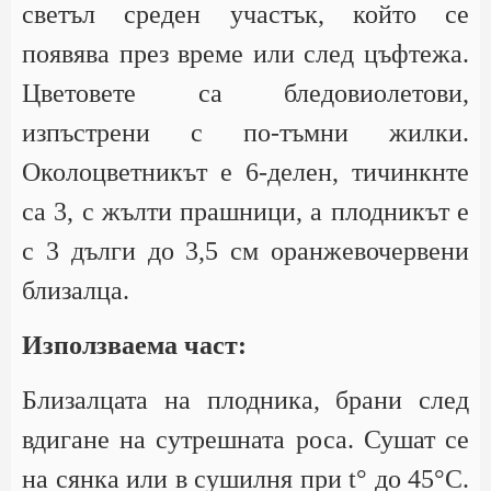
светъл среден участък, който се
появява през време или след цъфтежа.
Цветовете са бледовиолетови,
изпъстрени с по-тъмни жилки.
Околоцветникът е 6-делен, тичинкнте
са 3, с жълти прашници, а плодникът е
с 3 дълги до 3,5 см оранжевочервени
близалца.
Използваема част:
Близалцата на плодника, брани след
вдигане на сутрешната роса. Сушат се
на сянка или в сушилня при t° до 45°С.