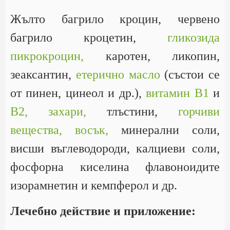
Жълто багрило кроцин, червено
багрило кроцетин,
гликозида
пикрокроцин,
каротен, ликопин,
зеаксантин,
етерично масло
(състои се
от пинен, цинеол и др.),
витамин В1
и
В2,
захари,
тлъстини,
горчиви
вещества,
восък,
минерални соли,
висши въглеводороди, калциеви соли,
фосфорна киселина флавоноидите
изорамнетин и кемпферол и др.
Лечебно действие и приложение: