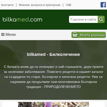
|
|
Контакти
Мнения, въпроси и препоръки
ЧЗВ
bilka
med
.com
Меню
Моята кошница
bilkamed - Билколечение
С билката може да се излекуват и най-страшните, дори приети
за нелечими заболявания. Повечето рецепти в нашият каталог
са създадени по стари, български и изпитани рецепти. Ние се
надяваме да продължим тази многовековна българска
традиция - ПРИРОДОЛЕЧЕНИЕТО