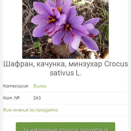
Шафран, качунка, минзухар Crocus
sativus L.
Категория:
Билки
Кат. №:
263
Виж мнения за продукта
За информация относно продукта се