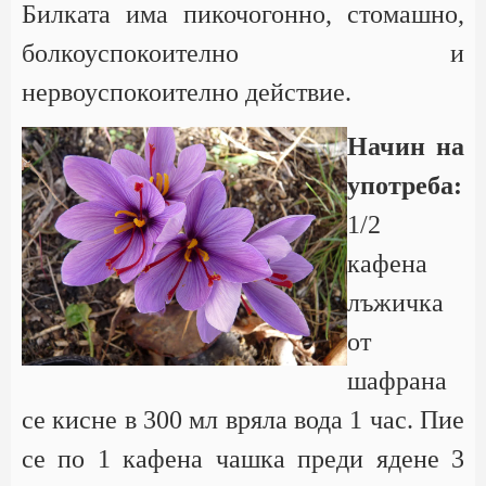
Билката има пикочогонно, стомашно,
болкоуспокоително и
нервоуспокоително действие.
Начин на
употреба:
1/2
кафена
лъжичка
от
шафрана
се кисне в 300 мл вряла вода 1 час. Пие
се по 1 кафена чашка преди ядене 3