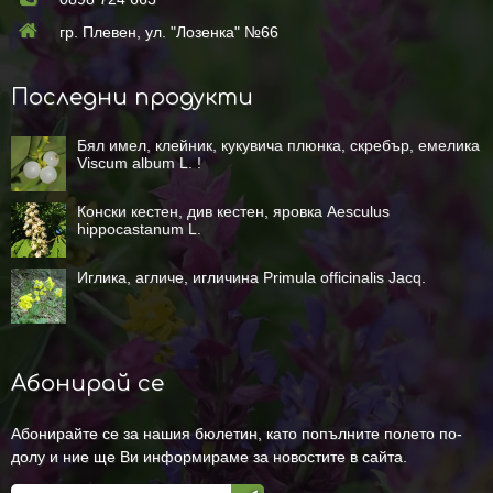
гр. Плевен, ул. "Лозенка" №66
Последни продукти
Бял имел, клейник, кукувича плюнка, скребър, емелика
Viscum album L. !
Конски кестен, див кестен, яровка Aesculus
hippocastanum L.
Иглика, агличе, игличина Primula officinalis Jacq.
Абонирай се
Абонирайте се за нашия бюлетин, като попълните полето по-
долу и ние ще Ви информираме за новостите в сайта.