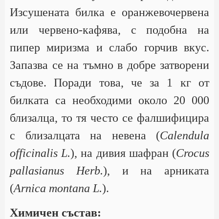
Изсушената билка е оранжевочервена
или червено-кафява, с подобна на
пипер миризма и слабо горчив вкус.
Запазва се на тъмно в добре затворени
съдове. Поради това, че за 1 кг от
билката са необходими около 20 000
близалца, то тя често се фалшифицира
с близалцата на невена (
Calendula
officinalis L.
), на дивия шафран (
Crocus
pallasianus Herb.
), и на арниката
(
Arnica montana L.
).
Химичен състав: