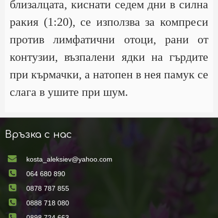
близалцата, киснати седем дни в силна
ракия (1:20), се използва за компреси
против лимфатични отоци, рани от
контузии, възпалени ядки на гърдите
при кърмачки, а натопен в нея памук се
слага в ушите при шум.
Връзка с нас
kosta_aleksiev@yahoo.com
064 680 890
0878 787 855
0888 718 080
0898 724 663