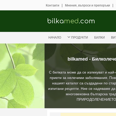
|
|
Контакти
Мнения, въпроси и препоръки
bilka
med
.com
НАЧАЛО
ПРОДУКТИ
БИЛКИ
ВИ
bilkamed - Билколеч
С билката може да се излекуват и най
приети за нелечими заболявания. Пов
нашият каталог са създадени по стар
изпитани рецепти. Ние се надяваме д
многовековна българска трад
ПРИРОДОЛЕЧЕНИЕТ