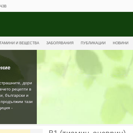
ЧЗВ
ТАМИНИ И ВЕЩЕСТВА
ЗАБОЛЯВАНИЯ
ПУБЛИКАЦИИ
НОВИНИ
ение
-страшните, дори
ечето рецепти в
и, български и
а продължим тази
иция -
О