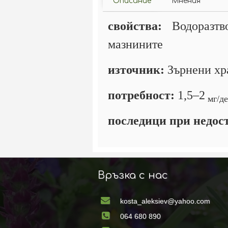
Описание
Мнения
свойства:
Водоразтво
мазнините
източник:
Зърнени хра
потребност:
1,5–2
мг/д
последици при недос
Връзка с нас
kosta_aleksiev@yahoo.com
064 680 890