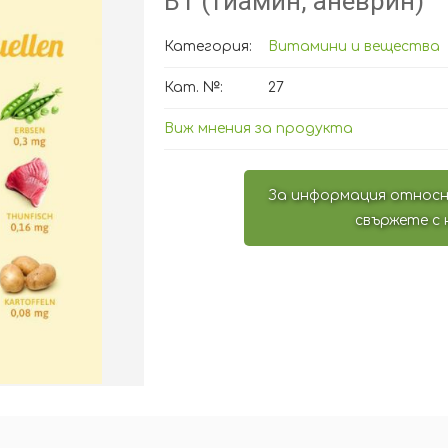
B1 (тиамин, аневрин)
Категория:
Витамини и вещества
Кат. №:
27
Виж мнения за продукта
За информация относн
свържете с 