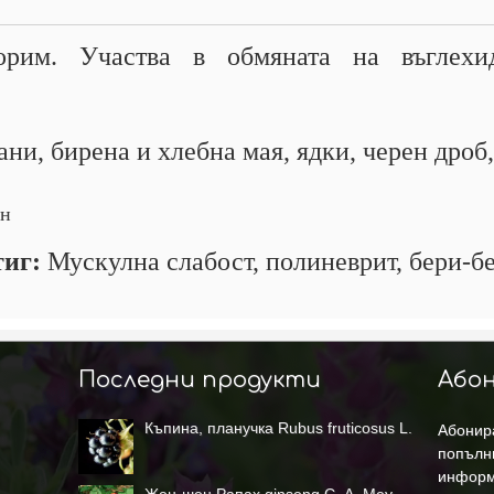
рим. Участва в обмяната на въглехид
ни, бирена и хлебна мая, ядки, черен дроб,
ен
тиг:
Мускулна слабост, полиневрит, бери-б
Последни продукти
Абон
Къпина, планучка Rubus fruticosus L.
Абонира
попълн
информ