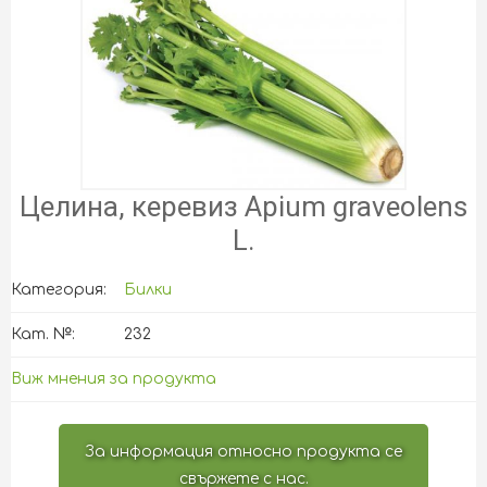
Целина, керевиз Apium graveolens
L.
Категория:
Билки
Кат. №:
232
Виж мнения за продукта
За информация относно продукта се
свържете с нас.