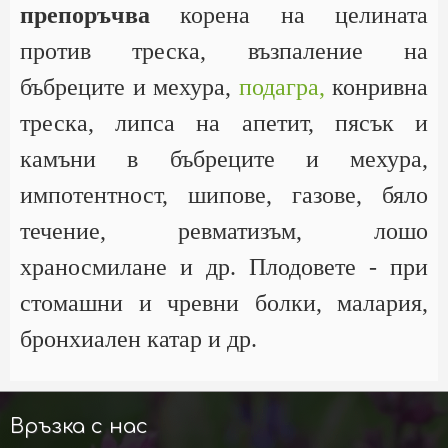
препоръчва
корена на целината
против треска, възпаление на
бъбреците и мехура,
подагра,
конривна
треска, липса на апетит, пясък и
камъни в бъбреците и мехура,
импотентност, шипове, газове, бяло
течение, ревматизъм, лошо
храносмилане и др. Плодовете - при
стомашни и чревни болки, малария,
бронхиален катар и др.
Връзка с нас