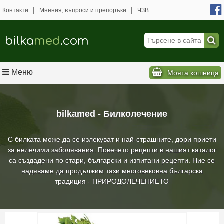
|
|
Контакти
Мнения, въпроси и препоръки
ЧЗВ
bilka
med
.com
Меню
Моята кошница
bilkamed - Билколечение
С билката може да се излекуват и най-страшните, дори приети
за нелечими заболявания. Повечето рецепти в нашият каталог
са създадени по стари, български и изпитани рецепти. Ние се
надяваме да продължим тази многовековна българска
традиция - ПРИРОДОЛЕЧЕНИЕТО