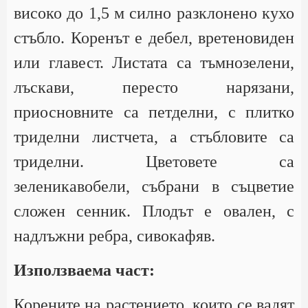
високо до 1,5 м силно разклонено кухо
стъбло. Коренът е дебел, вретеновиден
или главест. Листата са тъмнозелени,
лъскави, пересто нарязани,
приосновните са петделни, с плитко
триделни листчета, а стъбловите са
триделни. Цветовете са
зеленикавобели, събрани в съцветие
сложен сенник. Плодът е овален, с
надлъжни ребра, сивокафяв.
Използваема част:
Корените на растението, които се вадят