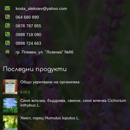
kosta_aleksiev@yahoo.com
064 680 890
0878 787 855
0888 718 080
0898 724 663
гр. Плевен, ул. "Лозенка" №66
Последни продукти
Общо укрепване на организма
8.00 €
Синя жлъчка, бърдоква, свинок, синя млечка Cichorium
inthybus L.
Хмел, горец Humulus lupulus L.