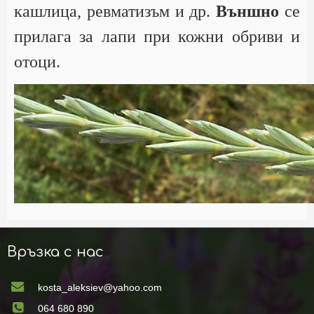
кашлица, ревматизъм и др.
Външно
се
прилага за лапи при кожни обриви и
отоци.
Връзка с нас
kosta_aleksiev@yahoo.com
064 680 890