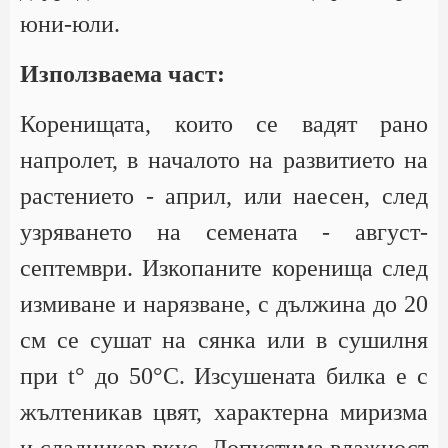
юни-юли.
Използваема част:
Коренищата, които се вадят рано
напролет, в началото на развитието на
растението - април, или наесен, след
узряването на семената - август-
септември. Изкопаните коренища след
измиване и нарязване, с дължина до 20
см се сушат на сянка или в сушилня
при t° до 50°С. Изсушената билка е с
жълтеникав цвят, характерна миризма