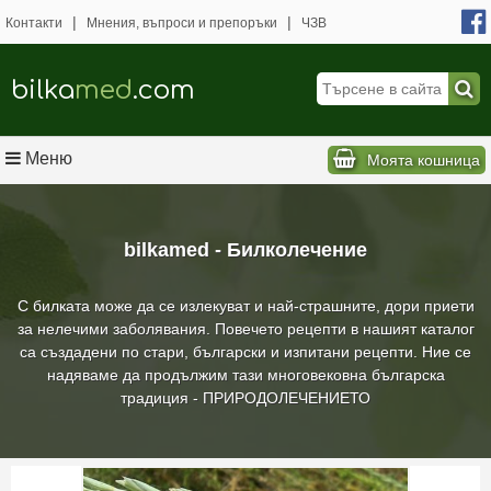
|
|
Контакти
Мнения, въпроси и препоръки
ЧЗВ
bilka
med
.com
Меню
Моята кошница
bilkamed - Билколечение
С билката може да се излекуват и най-страшните, дори приети
за нелечими заболявания. Повечето рецепти в нашият каталог
са създадени по стари, български и изпитани рецепти. Ние се
надяваме да продължим тази многовековна българска
традиция - ПРИРОДОЛЕЧЕНИЕТО