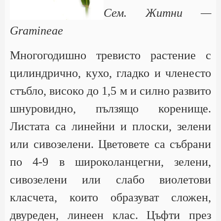
Сем. Житни —
Gramineae
Многогодишно тревисто растение с
цилиндрично, кухо, гладко и членесто
стъбло, високо до 1,5 м и силно развито
шнуровидно, пълзящо коренище.
Листата са линейни и плоски, зелени
или сивозелени. Цветовете са събрани
по 4-9 в широколанцегни, зелени,
сивозелени или слабо виолетови
класчета, които образуват сложен,
двуреден, линеен клас. Цъфти през