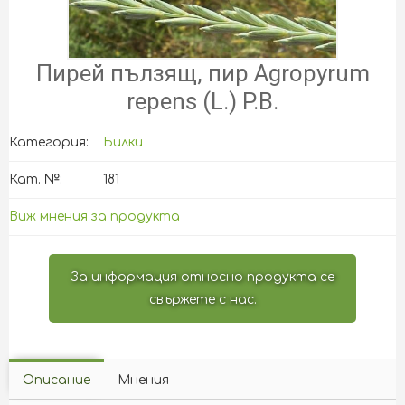
Пирей пълзящ, пир Agropyrum
repens (L.) P.B.
Категория:
Билки
Кат. №:
181
Виж мнения за продукта
За информация относно продукта се
свържете с нас.
Описание
Мнения