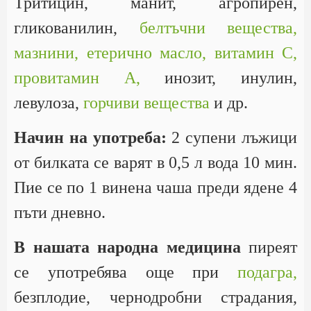
Тритицин, манит, агропирен,
гликованилин,
белтъчни вещества,
мазнини,
етерично масло,
витамин С,
провитамин А,
инозит, инулин,
левулоза,
горчиви вещества
и др.
Начин на употреба:
2 супени лъжици
от билката се варят в 0,5 л вода 10 мин.
Пие се по 1 винена чаша преди ядене 4
пъти дневно.
В нашата народна медицина
пиреят
се употребява още при
подагра,
безплодие, чернодробни страдания,