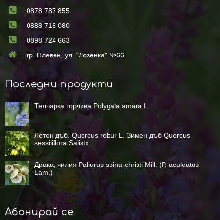
0878 787 855
0888 718 080
0898 724 663
гр. Плевен, ул. "Лозенка" №66
Последни продукти
Телчарка горчива Polygala amara L.
Летен дъб, Quercus robur L. Зимен дъб Quercus
sessiliflora Salistx
Драка, чилия Paliurus spina-christi Mill. (P. aculeatus
Lam.)
Абонирай се