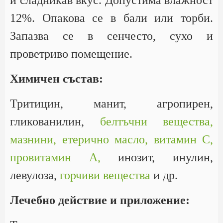
и сладникав вкус. Допустима влажност
12%. Опакова се в бали или торби.
Запазва се в сенчесто, сухо и
проветриво помещение.
Химичен състав:
Тритицин, манит, агропирен,
гликованилин,
белтъчни вещества,
мазнини,
етерично масло,
витамин С,
провитамин А,
инозит, инулин,
левулоза,
горчиви вещества
и др.
Лечебно действие и приложение: