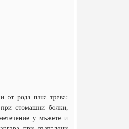
и от рода пача трева:
а при стомашни болки,
еметечение у мъжете и
аргара при възпалени