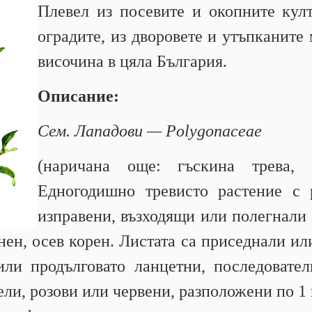
Плевел из посевите и окопните кул
оградите, из дворовете и утъпканите 
височина в цяла България.
Описание:
Сем. Лападови — Polygonaceae
(наричана още: гъскина трева, ф
Едногодишно тревисто растение с р
изправени, възходящи или полегнали 
онен, осев корен. Листата са приседнали ил
ли продълговато ланцетни, последовател
ли, розови или червени, разположени по 1 