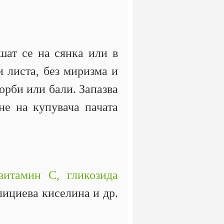
шат се на сянка или в
и листа, без миризма и
орби или бали. Запазва
не на купувача пачата
витамин С,
гликозида
ициева киселина и др.