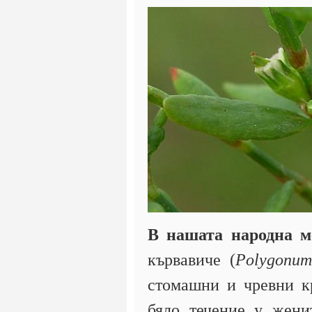
В нашата народна м
кървавиче (
Polygonum 
стомашни и чревни кр
бяло течение у жен