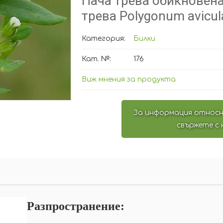
Пача трева обикновена
трева Polygonum avicula
Категория:
Билки
Кат. №:
176
Виж мнения за продукта
За информация относн
свържете с 
Разпространение: