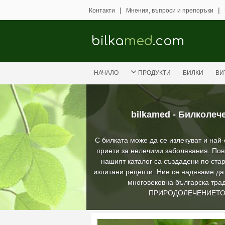
|
|
Контакти
Мнения, въпроси и препоръки
bilka
med
.com
НАЧАЛО
ПРОДУКТИ
БИЛКИ
ВИ
bilkamed - Билколеч
С билката може да се излекуват и най
приети за нелечими заболявания. Пов
нашият каталог са създадени по стар
изпитани рецепти. Ние се надяваме д
многовековна българска трад
ПРИРОДОЛЕЧЕНИЕТ