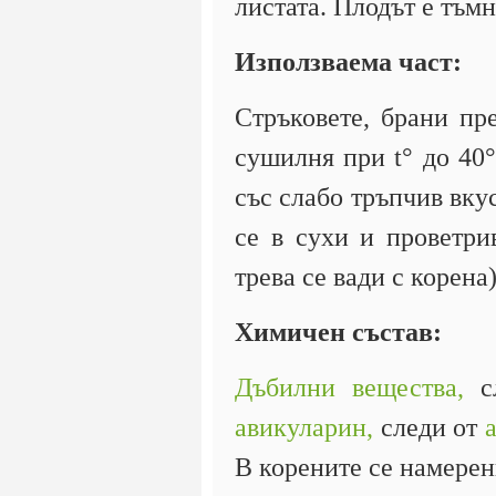
листата. Плодът е тъмн
Използваема част:
Стръковете, брани пр
сушилня при t° до 40°
със слабо тръпчив вку
се в сухи и проветри
трева се вади с корена)
Химичен състав:
Дъбилни вещества,
с
авикуларин,
следи от
В корените се намере