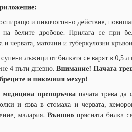
приложение:
оспиращо и пикочогонно действие, повиша
 на белите дробове. Прилага се при бел
а и червата, маточни и туберкулозни кръво
 супени лъжици от билката се варят в 0,5 л 
ене 4 пъти дневно.
Внимание! Пачата трев
ъбреците и пикочния мехур!
а медицина препоръчва
пачата трева да 
лки и язва в стомаха и червата, хеморо
чение, малария.
Външно
прясната билка се