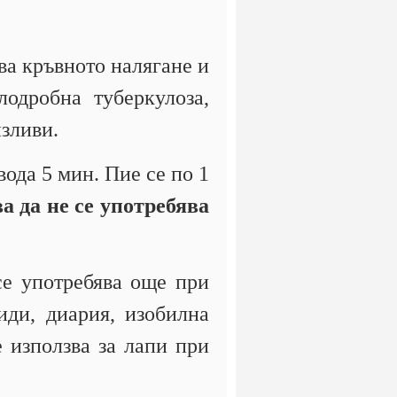
ва кръвното налягане и
одробна туберкулоза,
изливи.
вода 5 мин. Пие се по 1
а да не се употребява
се употребява още при
иди, диария, изобилна
 използва за лапи при