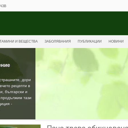
ЧЗВ
ТАМИНИ И ВЕЩЕСТВА
ЗАБОЛЯВАНИЯ
ПУБЛИКАЦИИ
НОВИНИ
ение
-страшните, дори
ечето рецепти в
и, български и
а продължим тази
иция -
О