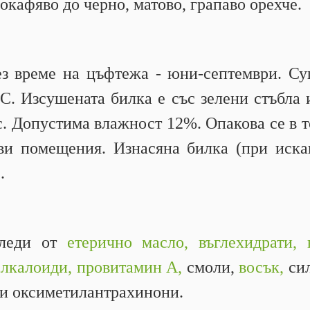
окафяво до черно, матово, грапаво орехче.
ез време на цъфтежа - юни-септември. Су
С. Изсушената билка е със зелени стъбла 
с. Допустима влажност 12%. Опакова се в т
ви помещения. Изнасяна билка (при иска
.
леди от
етерично масло,
въглехидрати,
алкалоиди,
провитамин А,
смоли,
восък,
сил
ни оксиметилантрахинони.