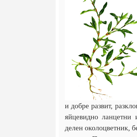
и добре развит, разкл
яйцевидно ланцетни и
делен околоцветник, бе