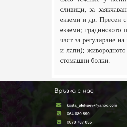
сливици, за заякчава
екземи и др. Пресен с
екземи; градинското 
част за регулиране на
и лапи); живородното 
стомашни болки.
Връзка с нас
kosta_aleksiev@yahoo.com
064 680 890
0878 787 855