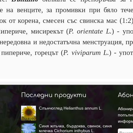
не на венците, за промивки при бяло теч
ок от корена, смесен със свинска мас (1:2
пипериче, мисирекът (
P. orientate L.
) - уп
 нередовна и недостатъчна менструация, п
пипериче, горецът (
P. viviparum L.
) - упо
Последни продукти
Абон
Слънчоглед Helianthus annum L.
Абонира
попълн
информ
Синя жлъчка, бърдоква, свинок, синя
млечка Cichorium inthybus L.