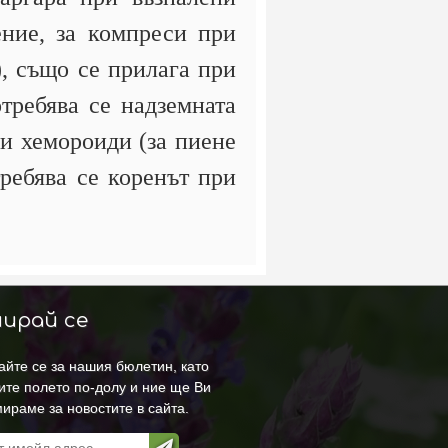
ение, за компреси при
), също се прилага при
отребява се надземната
ри хемороиди (за пиене
требява се коренът при
ирай се
йте се за нашия бюлетин, като
ите полето по-долу и ние ще Ви
ираме за новостите в сайта.