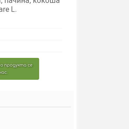
, пачина, кокоша
re L.
о продукта се
нас.