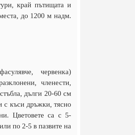
тури, край пътищата и
места, до 1200 м надм.
асулявче, червенка)
азклонени, членести,
стъбла, дълги 20-60 см
и с къси дръжки, тясно
ни. Цветовете са с 5-
или по 2-5 в пазвите на