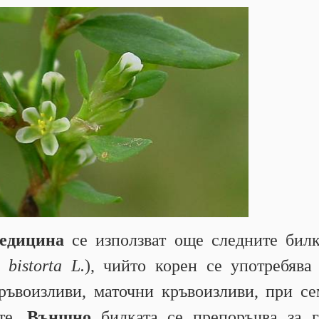
едицина
се използват още следните билк
bistorta L.
), чийто корен се употребяв
ъвоизливи, маточни кръвоизливи, при с
ите.
Външно
билката се препоръчва за г