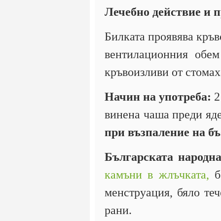
Лечебно действие и 
Билката проявява кръв
вентилационния обем
кръвоизливи от стомах
Начин на употреба:
2
винена чаша преди яд
при възпаление на б
Българската народн
камъни в жлъчката,
бо
менструация, бяло те
рани.