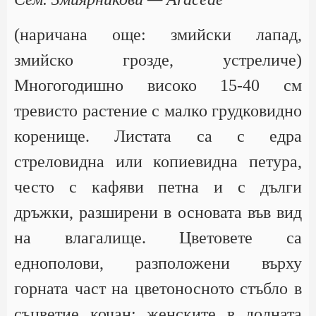
(наричана още: змийски лапад,
змийско грозде, устреличе)
Многогодишно високо 15-40 см
тревисто растение с малко грудковидно
коренище. Листата са с едра
стреловидна или копиевидна петура,
често с кафяви петна и с дълги
дръжки, разширени в основата във вид
на влагалище. Цветовете са
еднополови, разположени върху
горната част на цветоносното стъбло в
съцветие кочан; женските в долната