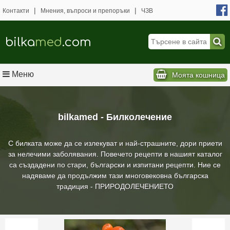
|
|
Контакти
Мнения, въпроси и препоръки
ЧЗВ
bilka
med
.com
Меню
Моята кошница
bilkamed - Билколечение
С билката може да се излекуват и най-страшните, дори приети
за нелечими заболявания. Повечето рецепти в нашият каталог
са създадени по стари, български и изпитани рецепти. Ние се
надяваме да продължим тази многовековна българска
традиция - ПРИРОДОЛЕЧЕНИЕТО