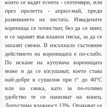
които се вадят есента - септември, или
през пролетта - април-май, преди
развиването на листата. Извадените
коренища се почистват, без да се мият,
и се заравят във влажен пясък, за да се
запазят свежи. В изсъхнало състояние
действието на коренищата е по-слабо.
По искане на купувача коренищата
може и да се изсушават, което става
най-добре в сушилня при t° до 40°С
или на сянка, като за по-голямо
удобство те се нанизват на конец.
Допустима влажност 13%. Опаковат се