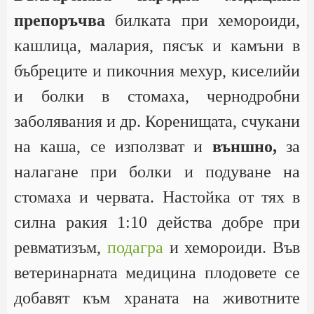
препоръчва
билката при хемороиди,
кашлица, малария, пясък и камъни в
бъбреците и пикочния мехур, киселийи
и болки в стомаха, чернодробни
заболявания и др. Коренищата, счукани
на каша, се използват и
външно,
за
налагане при болки и подуване на
стомаха и червата. Настойка от тях в
силна ракия 1:10 действа добре при
ревматизъм,
подагра
и хемороиди. Във
ветеринарната медицина плодовете се
добавят към храната на животните