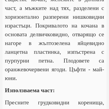
част, а мъжките над тях, разделени с
хоризонтално разперени нишковидни
израстъци. Покривалото на кочана в
основата делвичковидно, отварящо се
нагоре в жълтозелена яйцевидно
ланцетна пластинка, изпъстрена с
пурпурни петна. Плодовете са
оранжевочервени ягоди. Цъфти - май-
юни.
Използваема част:
Пресните грудковидни коренища,