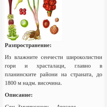
Разпространение:
Из влажните сенчести широколистни
гори и храсталаци, главно в
планинските райони на страната, до
1800 м надм. височина.
Описание:
Сем. Змиярникови — Araceae