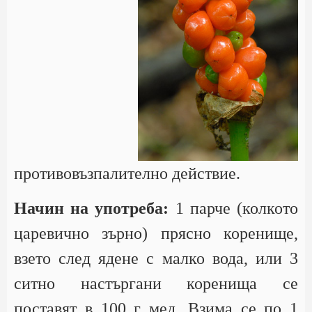
противовъзпалително действие.
Начин на употреба:
1 парче (колкото
царевично зърно) прясно коренище,
взето след ядене с малко вода, или 3
ситно настъргани коренища се
поставят в 100 г мед. Взима се по 1