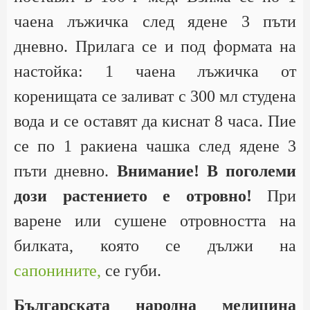
чаена лъжичка след ядене 3 пъти
дневно. Прилага се и под формата на
настойка: 1 чаена лъжичка от
коренищата се заливат с 300 мл студена
вода и се оставят да киснат 8 часа. Пие
се по 1 ракиена чашка след ядене 3
пъти дневно.
Внимание! В поголеми
дози растението е отровно!
При
варене или сушене отровността на
билката, която се дължи на
сапонините,
се губи.
Българската народна медицина