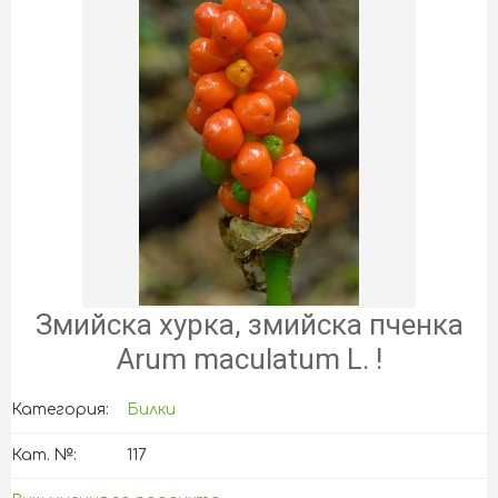
Змийска хурка, змийска пченка
Arum maculatum L. !
Категория:
Билки
Кат. №:
117