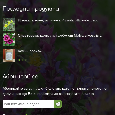
Последни продукти
Иглика, агличе, игличина Primula officinalis Jacq.
Слез горски, камиляк, камбулеш Malva silvestris L.
Кожни обриви
8.00 €
Абонирай се
Абонирайте се за нашия бюлетин, като попълните полето по-
долу и ние ще Ви информираме за новостите в сайта.