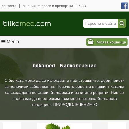
|
|
Контакти
Мнения, въпроси и препоръки
ЧЗВ
bilka
med
.com
Меню
Моята кошница
bilkamed - Билколечение
С билката може да се излекуват и най-страшните, дори приети
за нелечими заболявания. Повечето рецепти в нашият каталог
са създадени по стари, български и изпитани рецепти. Ние се
надяваме да продължим тази многовековна българска
традиция - ПРИРОДОЛЕЧЕНИЕТО