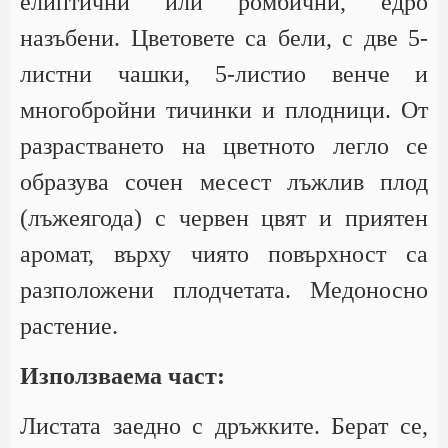
елиптични или ромбични, едро
назъбени. Цветовете са бели, с две 5-
листни чашки, 5-листио венче и
многобройни тичинки и плодници. От
разрастването на цветното легло се
образува сочен месест лъжлив плод
(лъжеягода) с червен цвят и приятен
аромат, върху чиято повърхност са
разположени плодчетата. Медоносно
растение.
Използваема част:
Листата заедно с дръжките. Берат се,