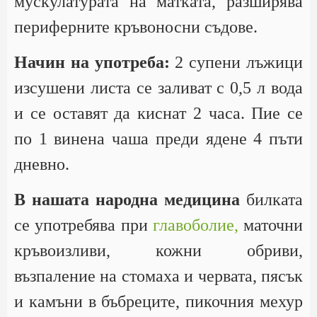
мускулатурата на матката, разширява
периферните кръвоносни съдове.
Начин на употреба:
2 супени лъжици
изсушени листа се заливат с 0,5 л вода
и се оставят да киснат 2 часа. Пие се
по 1 винена чаша преди ядене 4 пъти
дневно.
В нашата народна медицина
билката
се употребява при
главоболие,
маточни
кръвоизливи, кожни обриви,
възпаление на стомаха и червата, пясък
и камъни в бъбреците, пикочния мехур