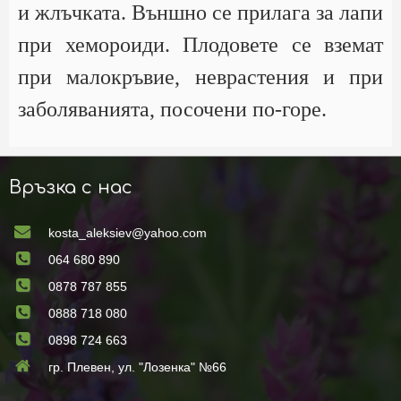
и жлъчката. Външно се прилага за лапи
при хемороиди. Плодовете се вземат
при малокръвие, неврастения и при
заболяванията, посочени по-горе.
Връзка с нас
kosta_aleksiev@yahoo.com
064 680 890
0878 787 855
0888 718 080
0898 724 663
гр. Плевен, ул. "Лозенка" №66