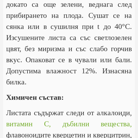
докато са още зелени, веднага след
прибирането на плода. Сушат се на
сянка или в сушилня при t до 40°С.
Изсушените листа са със светлозелен
цвят, без миризма и със слабо горчив
вкус. Опаковат се в чували или бали.
Допустима влажност 12%. Изнасяна
билка.
Химичен състав:
Листата съдържат следи от алкалоиди,
витамин С,
дъбилни вещества,
флавоноидите кверцетин и кверцитрин,