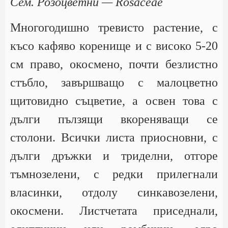
Сем. Розоцветни — Rosaceae
Многогодишно тревисто растение, с
късо кафяво коренище и с високо 5-20
см право, окосмено, почти безлистно
стъбло, завършващо с малоцветно
щитовидно съцветие, а освен това с
дълги пълзящи вкореняващи се
столони. Всички листа приосновни, с
дълги дръжки и триделни, отгоре
тъмнозелени, с редки прилегнали
власинки, отдолу синкавозелени,
окосмени. Листчетата приседнали,