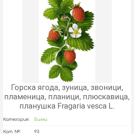
Горска ягода, зуница, звоници,
пламеница, планици, плюскавица,
планушка Fragaria vesca L.
Категория:
Билки
Кат. №:
93