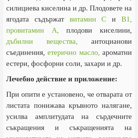
силициева киселина и др. Плодовете на
ягодата съдържат
витамин С
и
В1,
провитамин А,
плодови киселини,
дъбилни вещества,
антоцианови
съединения,
етерично масло,
ароматни
естери, фосфорни соли, захари и др.
Лечебно действие и приложение:
При опити е установено, че отварата от
листата понижава кръвното налягане,
усилва амплитудата на сърдечните
съкращения и съкращенията на