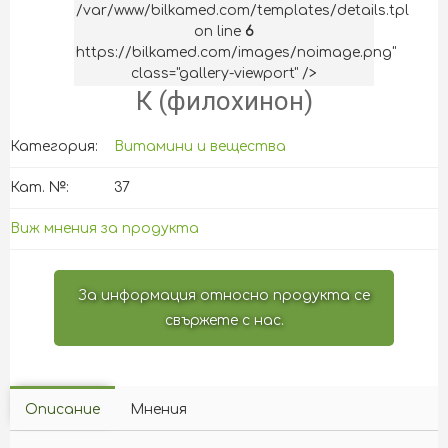
/var/www/bilkamed.com/templates/details.tpl
on line
6
https://bilkamed.com/images/noimage.png"
class="gallery-viewport" />
К (филохинон)
Категория:
Витамини и вещества
Кат. №:
37
Виж мнения за продукта
За информация относно продукта се
свържете с нас.
Описание
Мнения