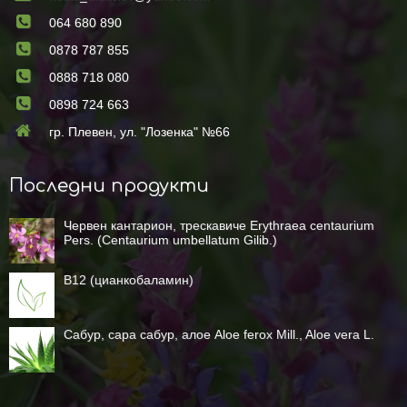
064 680 890
0878 787 855
0888 718 080
0898 724 663
гр. Плевен, ул. "Лозенка" №66
Последни продукти
Червен кантарион, трескавиче Erythraea centaurium
Pers. (Centaurium umbellatum Gilib.)
B12 (цианкобаламин)
Сабур, сара сабур, алое Aloe ferox Mill., Aloe vera L.