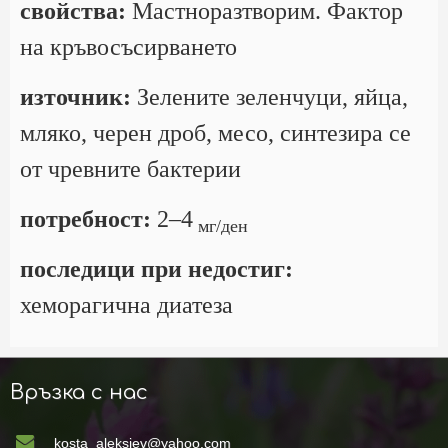
свойства:
Мастноразтворим. Фактор
на кръвосъсирването
източник:
Зелените зеленчуци, яйца,
мляко, черен дроб, месо, синтезира се
от чревните бактерии
потребност:
2–4
мг/ден
последици при недостиг:
хеморагична диатеза
Връзка с нас
kosta_aleksiev@yahoo.com