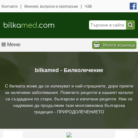
|
|
Контакти
Мнения, въпроси и препоръки
ЧЗВ
bilka
med
.com
Меню
Моята кошница
bilkamed - Билколечение
С билката може да се излекуват и най-страшните, дори приети
за нелечими заболявания. Повечето рецепти в нашият каталог
са създадени по стари, български и изпитани рецепти. Ние се
надяваме да продължим тази многовековна българска
традиция - ПРИРОДОЛЕЧЕНИЕТО