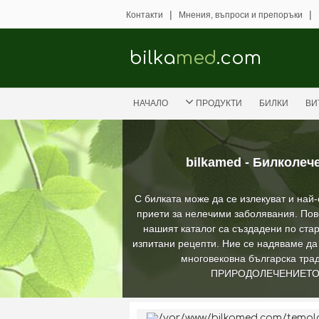
|
|
Контакти
Мнения, въпроси и препоръки
bilka
med
.com
НАЧАЛО
ПРОДУКТИ
БИЛКИ
ВИ
bilkamed - Билколеч
С билката може да се излекуват и най
приети за нелечими заболявания. Пов
нашият каталог са създадени по стар
изпитани рецепти. Ние се надяваме д
многовековна българска трад
ПРИРОДОЛЕЧЕНИЕТ
/var/www/bilkamed.com/templat