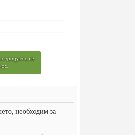
о продукта се
нас.
ето, необходим за