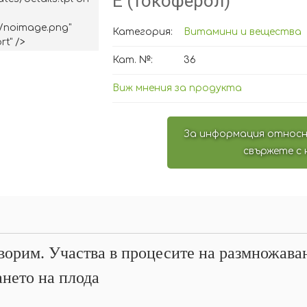
Е (токоферол)
/noimage.png"
Категория:
Витамини и вещества
rt" />
Кат. №:
36
Виж мнения за продукта
За информация относн
свържете с 
орим. Участва в процесите на размножаван
нето на плода