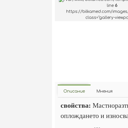
line
6
https://bilkamed.com/images
class="gallery-viewpo
Описание
Мнения
свойства:
Мастноразтв
оплождането и износва