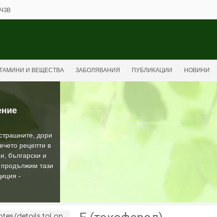
ЧЗВ
ТАМИНИ И ВЕЩЕСТВА
ЗАБОЛЯВАНИЯ
ПУБЛИКАЦИИ
НОВИНИ
ение
-страшните, дори
ечето рецепти в
и, български и
а продължим тази
иция -
О
es/details.tpl on