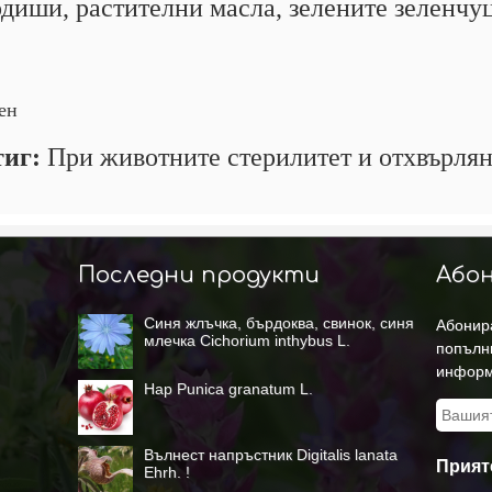
иши, растителни масла, зелените зеленчуци
ен
тиг:
При животните стерилитет и отхвърляне
Последни продукти
Абон
Синя жлъчка, бърдоква, свинок, синя
Абонира
млечка Cichorium inthybus L.
попълн
информ
Нар Punica granatum L.
Вълнест напръстник Digitalis lanata
Прият
Ehrh. !