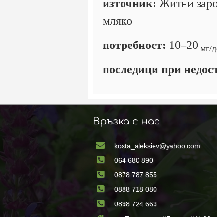
източник:
Житни зарод
мляко
потребност:
10–20
мг/д
последици при недос
Връзка с нас
kosta_aleksiev@yahoo.com
064 680 890
0878 787 855
0888 718 080
0898 724 663