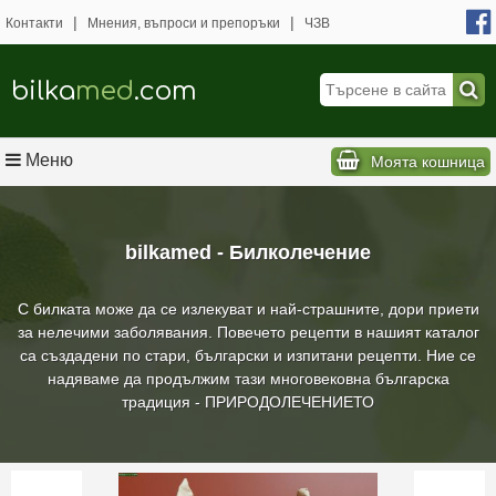
|
|
Контакти
Мнения, въпроси и препоръки
ЧЗВ
bilka
med
.com
Меню
Моята кошница
bilkamed - Билколечение
С билката може да се излекуват и най-страшните, дори приети
за нелечими заболявания. Повечето рецепти в нашият каталог
са създадени по стари, български и изпитани рецепти. Ние се
надяваме да продължим тази многовековна българска
традиция - ПРИРОДОЛЕЧЕНИЕТО