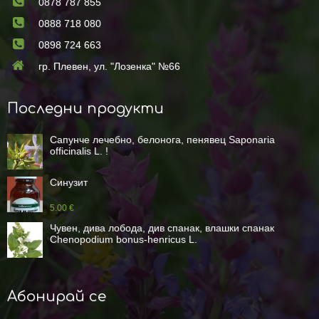
0878 787 855
0888 718 080
0898 724 663
гр. Плевен, ул. "Лозенка" №66
Последни продукти
Сапунче лечебно, белонога, пенявец Saponaria
officinalis L. !
Синузит
5.00 €
Чувен, дива лобода, див спанак, влашки спанак
Chenopodium bonus-henricus L.
Абонирай се