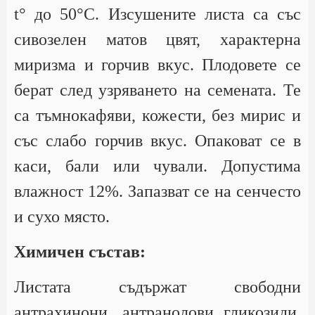
t° до 50°С. Изсушените листа са със
сивозелен матов цвят, характерна
миризма и горчив вкус. Плодовете се
берат след узряването на семената. Те
са тъмнокафяви, кожести, без мирис и
със слабо горчив вкус. Опаковат се в
каси, бали или чували. Допустима
влажност 12%. Запазват се на сенчесто
и сухо място.
Химичен състав:
Листата съдържат свободни
антрахинони, антранолови гликозиди,