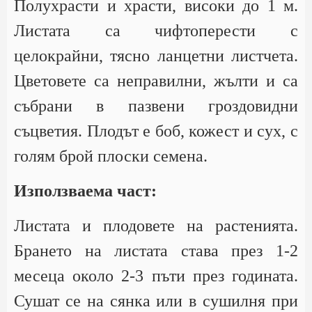
Полухрасти и храсти, високи до 1 м.
Листата са чифтоперести с
целокрайни, тясно ланцетни листчета.
Цветовете са неправилни, жълти и са
събрани в пазвени гроздовидни
съцветия. Плодът е боб, кожест и сух, с
голям брой плоски семена.
Използваема част:
Листата и плодовете на растенията.
Брането на листата става през 1-2
месеца около 2-3 пъти през годината.
Сушат се на сянка или в сушилня при