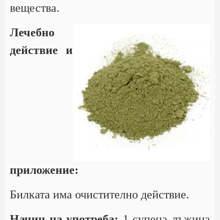
вещества.
Лечебно
действие и
приложение:
Билката има очистително действие.
Начин на употреба:
1 супена лъжица