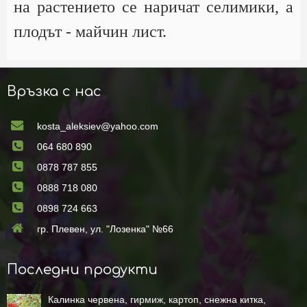
на растението се наричат селимики, а
плодът - майчин лист.
Връзка с нас
kosta_aleksiev@yahoo.com
064 680 890
0878 787 855
0888 718 080
0898 724 663
гр. Плевен, ул. "Лозенка" №66
Последни продукти
Калинка червена, гирмиж, картоп, снежна китка,