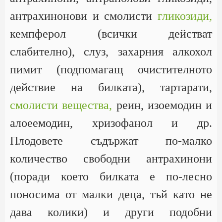
антрахинонови и смолисти
гликозиди,
кемпферол (всички действат
слабително), слуз, захарния алкохол
пимит (подпомагащ очистителното
действие на билката), тартарати,
смолисти вещества,
реин, изоемодин и
алоеемодин, хризофанол и др.
Плодовете съдържат по-малко
количество свободни антрахинони
(поради което билката е по-лесно
поносима от малки деца, тъй като не
дава колики) и други подобни