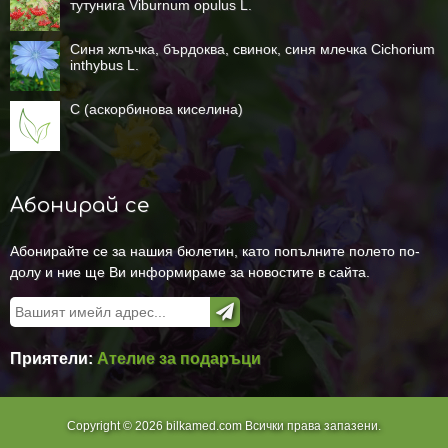
тутунига Viburnum opulus L.
Синя жлъчка, бърдоква, свинок, синя млечка Cichorium
inthybus L.
C (аскорбинова киселина)
Абонирай се
Абонирайте се за нашия бюлетин, като попълните полето по-
долу и ние ще Ви информираме за новостите в сайта.
Приятели:
Ателие за подаръци
Copyright © 2026 bilkamed.com Всички права запазени.