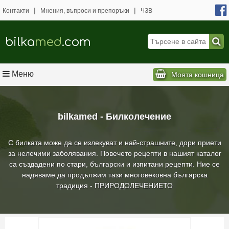
|
|
Контакти
Мнения, въпроси и препоръки
ЧЗВ
bilka
med
.com
Меню
Моята кошница
bilkamed - Билколечение
С билката може да се излекуват и най-страшните, дори приети
за нелечими заболявания. Повечето рецепти в нашият каталог
са създадени по стари, български и изпитани рецепти. Ние се
надяваме да продължим тази многовековна българска
традиция - ПРИРОДОЛЕЧЕНИЕТО