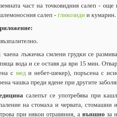
земната част на точковидния салеп - още 
а шлемоносния салеп -
гликозиди
и кумарин.
приложение:
възпалително.
 чаена лъжичка смлени грудки се размива 
пяща вода и се оставя да ври 15 мин. Отва
дена с
мед
и небет-шекер), поръсена с иси
фена чашка преди ядене при другите заболя
едицина
салепът се употребява при кашли
паление на стомаха и червата, стомашни и
трова при някои отравяния, а
външно
за н