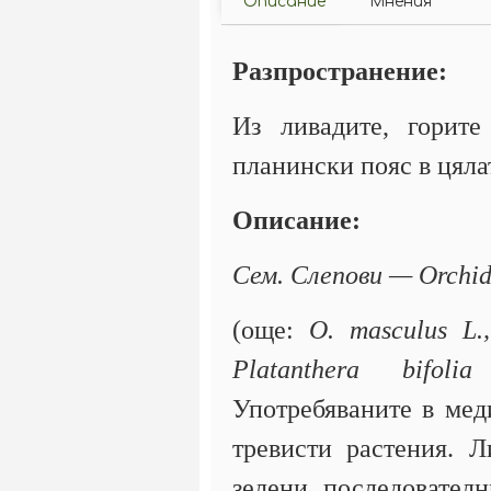
Описание
Мнения
Разпространение:
Из ливадите, горит
планински пояс в цяла
Описание:
Сем. Слепови — Orchi
(още:
O. masculus L.,
Platanthera bifoli
Употребяваните в мед
тревисти растения. Л
зелени, последователн