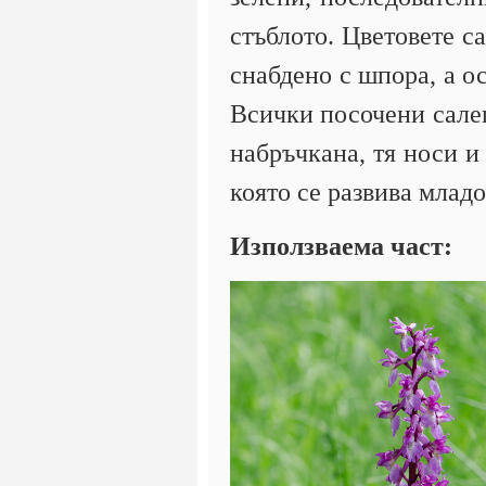
стъблото. Цветовете с
снабдено с шпора, а ос
Всички посочени салеп
набръчкана, тя носи и 
която се развива млад
Използваема част: