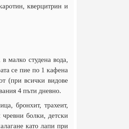
каротин, кверцитрин и
в малко студена вода,
рата се пие по 1 кафена
от (при всички видове
вания 4 пъти дневно.
ца, бронхит, трахеит,
 чревни болки, детски
алагане като лапи при