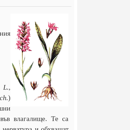
ния
 L.,
ch.
)
ишни
 във влагалище. Те са
а нерватура и обхващат