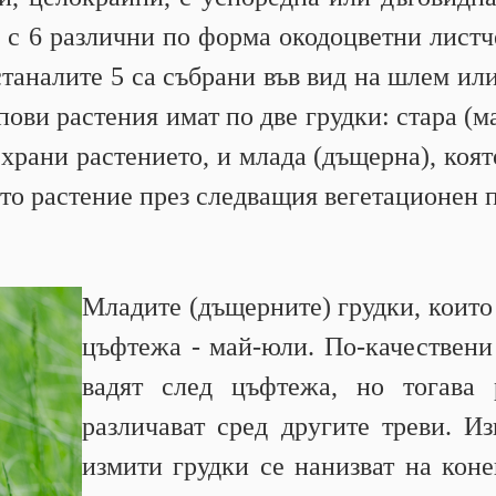
а с 6 различни по форма окодоцветни листче
таналите 5 са събрани във вид на шлем или
ови растения имат по две грудки: стара (ма
храни растението, и млада (дъщерна), коят
ото растение през следващия вегетационен 
Младите (дъщерните) грудки, които 
цъфтежа - май-юли. По-качествени 
вадят след цъфтежа, но тогава 
различават сред другите треви. Из
измити грудки се нанизват на коне