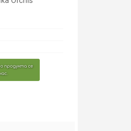
ка Orchis
о продукта се
нас.