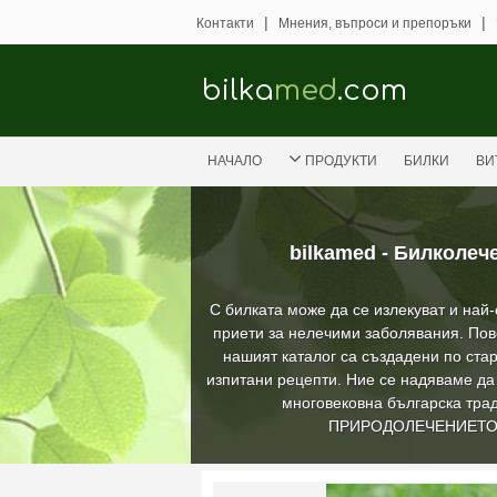
|
|
Контакти
Мнения, въпроси и препоръки
bilka
med
.com
НАЧАЛО
ПРОДУКТИ
БИЛКИ
ВИ
bilkamed - Билколеч
С билката може да се излекуват и най
приети за нелечими заболявания. Пов
нашият каталог са създадени по стар
изпитани рецепти. Ние се надяваме д
многовековна българска трад
ПРИРОДОЛЕЧЕНИЕТ