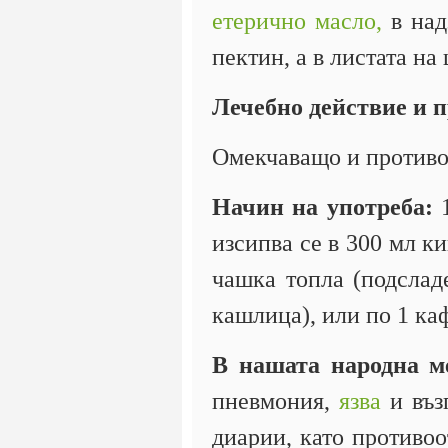
етерично масло,
в над
пектин, а в листата н
Лечебно действие и 
Омекчаващо и противо
Начин на употреба:
1
изсипва се в 300 мл ки
чашка топла (подсла
кашлица), или по 1 ка
В нашата народна м
пневмония,
язва
и въз
диарии, като противоо