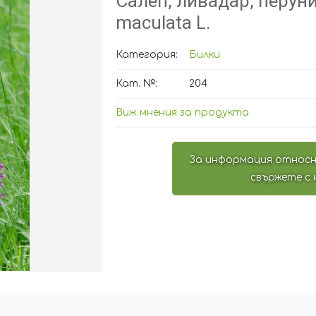
Салеп, ливадар, перуни
maculata L.
Категория:
Билки
Кат. №:
204
Виж мнения за продукта
За информация относн
свържете с 