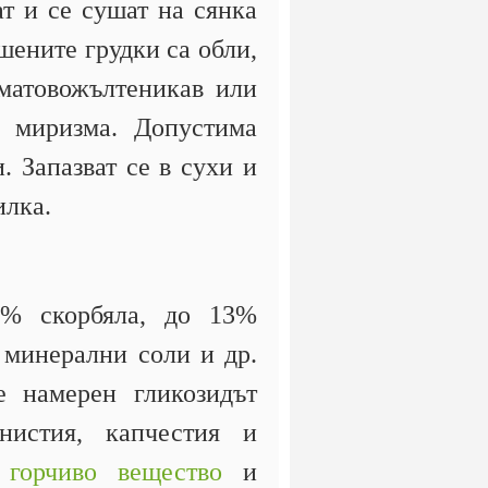
ат и се сушат на сянка
шените грудки са обли,
матовожълтеникав или
з миризма. Допустима
. Запазват се в сухи и
илка.
1% скорбяла, до 13%
, минерални соли и др.
е намерен гликозидът
нистия, капчестия и
и
горчиво вещество
и