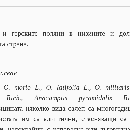
е и горските поляни в низините и дол
та страна.
daceae
 O. morio L., O. latifolia L., O. militaris
a Rich., Anacamptis pyramidalis Ri
ицината няколко вида салеп са многогод
истата им са елиптични, стесняващи се
и, целокрайни, с успоредна или дъговидн