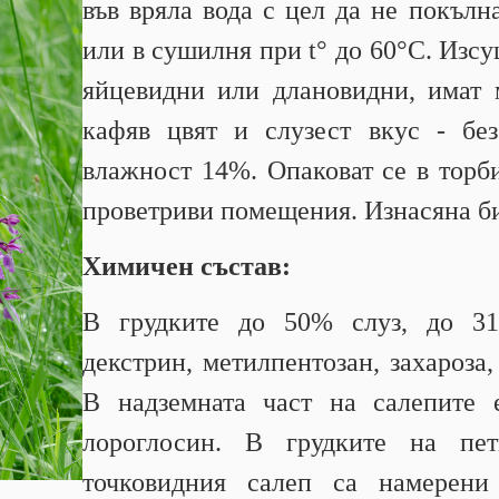
във вряла вода с цел да не покълн
или в сушилня при t° до 60°С. Изсу
яйцевидни или длановидни, имат 
кафяв цвят и слузест вкус - бе
влажност 14%. Опаковат се в торби
проветриви помещения. Изнасяна б
Химичен състав:
В грудките до 50% слуз, до 3
декстрин, метилпентозан, захароза
В надземната част на салепите 
лороглосин. В грудките на пет
точковидния салеп са намерен