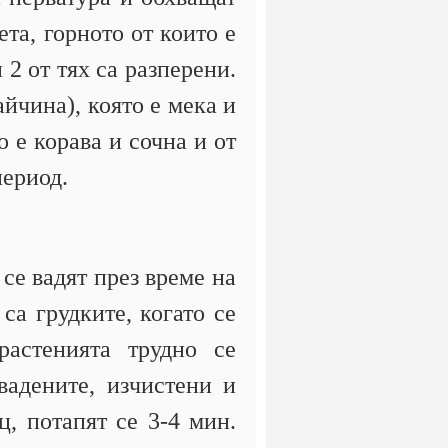
та, горното от които е
 2 от тях са разперени.
йчина), която е мека и
о е корава и сочна и от
период.
се вадят през време на
са грудките, когато се
растенията трудно се
вадените, изчистени и
ц, потапят се 3-4 мин.