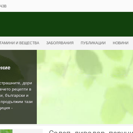
ЧЗВ
ТАМИНИ И ВЕЩЕСТВА
ЗАБОЛЯВАНИЯ
ПУБЛИКАЦИИ
НОВИНИ
ение
-страшните, дори
ечето рецепти в
и, български и
а продължим тази
иция -
О