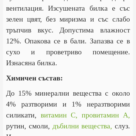
вентилация. Изсушената билка е със
зелен цвят, без миризма и със слабо
тръпчив вкус. Допустима влажност
12%. Опакова се в бали. Запазва се в
сухо и проветриво помещение.
Изнасяна билка.
Химичен състав:
До 15% минерални вещества с около
4% разтворими и 1% неразтворими
силикати,
витамин С,
провитамин А,
рутин, смоли,
дъбилни вещества,
слуз.