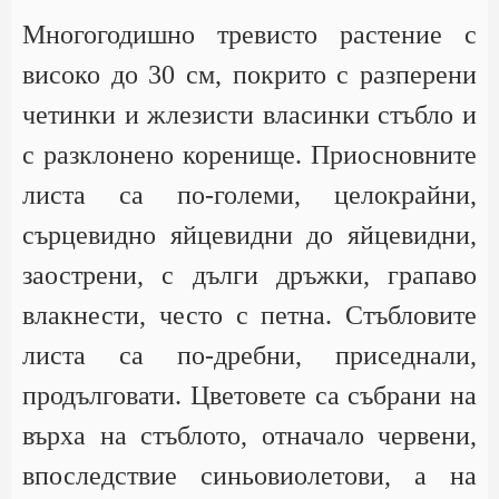
Многогодишно тревисто растение с
високо до 30 см, покрито с разперени
четинки и жлезисти власинки стъбло и
с разклонено коренище. Приосновните
листа са по-големи, целокрайни,
сърцевидно яйцевидни до яйцевидни,
заострени, с дълги дръжки, грапаво
влакнести, често с петна. Стъбловите
листа са по-дребни, приседнали,
продълговати. Цветовете са събрани на
върха на стъблото, отначало червени,
впоследствие синьовиолетови, а на