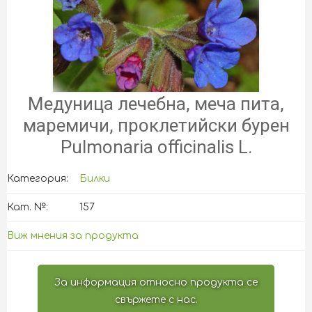
Медуница лечебна, меча пита,
маремичи, проклетийски бурен
Pulmonaria officinalis L.
Категория:
Билки
Кат. №:
157
Виж мнения за продукта
За информация относно продукта се
свържете с нас.