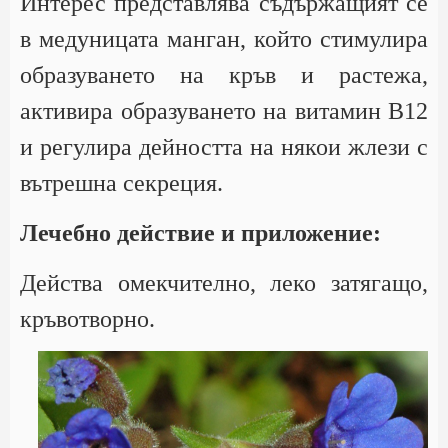
Интерес представлява съдържащият се
в медуницата манган, който стимулира
образуването на кръв и растежа,
активира образуването на витамин В12
и регулира дейността на някои жлези с
вътрешна секреция.
Лечебно действие и приложение:
Действа омекчително, леко затягащо,
кръвотворно.