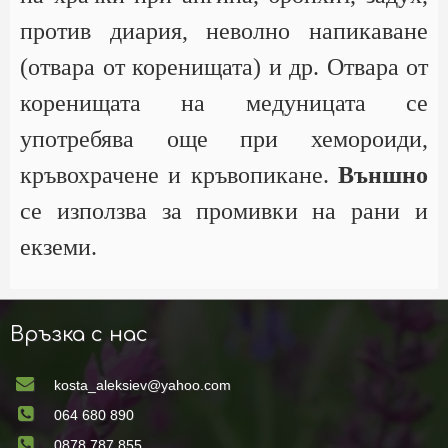
против диария, неволно напикаване
(отвара от коренищата) и др. Отвара от
коренищата на медуницата се
употребява още при хемороиди,
кръвохрачене и кръвопикане.
Външно
се използва за промивки на рани и
екземи.
Връзка с нас
kosta_aleksiev@yahoo.com
064 680 890
0878 787 855