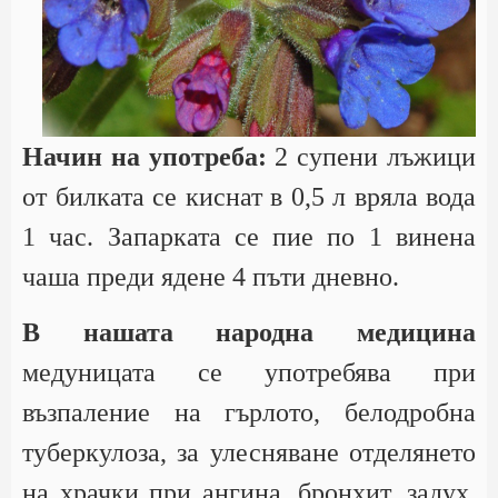
Начин на употреба:
2 супени лъжици
от билката се киснат в 0,5 л вряла вода
1 час. Запарката се пие по 1 винена
чаша преди ядене 4 пъти дневно.
В нашата народна медицина
медуницата се употребява при
възпаление на гърлото, белодробна
туберкулоза, за улесняване отделянето
на храчки при ангина, бронхит, задух,