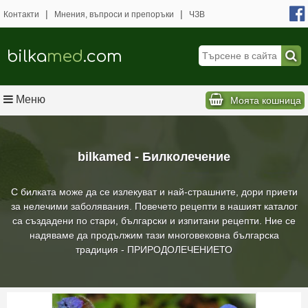
|
|
Контакти
Мнения, въпроси и препоръки
ЧЗВ
bilka
med
.com
Меню
Моята кошница
bilkamed - Билколечение
С билката може да се излекуват и най-страшните, дори приети
за нелечими заболявания. Повечето рецепти в нашият каталог
са създадени по стари, български и изпитани рецепти. Ние се
надяваме да продължим тази многовековна българска
традиция - ПРИРОДОЛЕЧЕНИЕТО