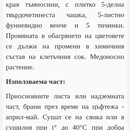
края тъмносини, с плитко 5-делна
твърдочетинеста чашка, 5-листно
фуниевидно венче и 5 тичинки.
Промяната в обагрянето на цветовете
се дължи на промени в химичния
състав на клетъчния сок. Медоносно
растение.
Използваема част:
Приосновните листа или надземната
част, брани през време на цъфтежа -
април-май. Сушат се на сянка или в
сушилня при t° до 40°С при добра