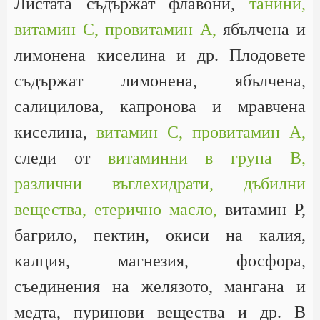
Листата съдържат флавони,
танини,
витамин С,
провитамин А,
ябълчена и
лимонена киселина и др. Плодовете
съдържат лимонена, ябълчена,
салицилова, капронова и мравчена
киселина,
витамин С,
провитамин А,
следи от
витаминни в група В,
различни въглехидрати,
дъбилни
вещества,
етерично масло,
витамин Р,
багрило, пектин, окиси на калия,
калция, магнезия, фосфора,
съединения на желязото, мангана и
медта, пуринови вещества и др. В