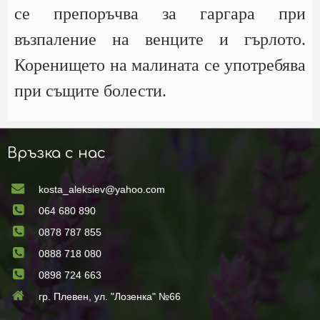
се препоръчва за гаргара при
възпаление на венците и гърлото.
Коренището на малината се употребява
при същите болести.
Връзка с нас
kosta_aleksiev@yahoo.com
064 680 890
0878 787 855
0888 718 080
0898 724 663
гр. Плевен, ул. "Лозенка" №66