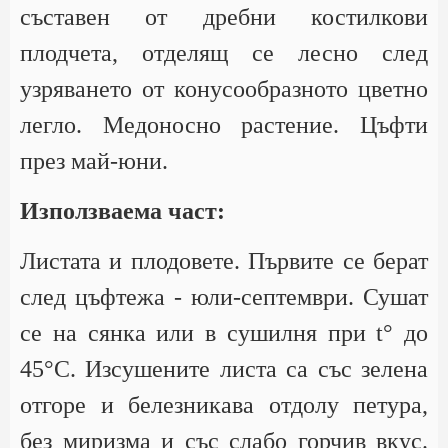
съставен от дребни костилкови
плодчета, отделящ се лесно след
узряването от конусообразното цветно
легло. Медоносно растение. Цъфти
през май-юни.
Използваема част:
Листата и плодовете. Първите се берат
след цъфтежа - юли-септември. Сушат
се на сянка или в сушилня при t° до
45°С. Изсушените листа са със зелена
отгоре и белезникава отдолу петура,
без миризма и със слабо горчив вкус.