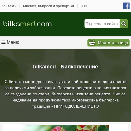
|
|
Контакти
Мнения, въпроси и препоръки
ЧЗВ
bilka
med
.com
Меню
Моята кошница
bilkamed - Билколечение
С билката може да се излекуват и най-страшните, дори приети
за нелечими заболявания. Повечето рецепти в нашият каталог
са създадени по стари, български и изпитани рецепти. Ние се
надяваме да продължим тази многовековна българска
традиция - ПРИРОДОЛЕЧЕНИЕТО