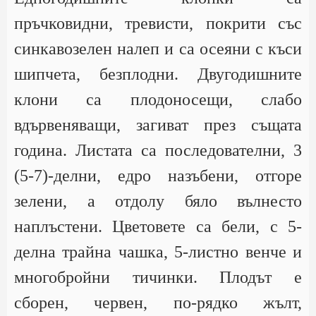
пръчковидни, тревисти, покрити със
синкавозелен налеп и са осеяни с къси
шипчета, безплодни. Двугодишните
клони са плодоносещи, слабо
вдървеняващи, загиват през същата
година. Листата са последователни, 3
(5-7)-делни, едро назъбени, отгоре
зелени, а отдолу бяло вълнесто
наплъстени. Цветовете са бели, с 5-
делна трайна чашка, 5-листно венче и
многобройни тичинки. Плодът е
сборен, червен, по-рядко жълт,