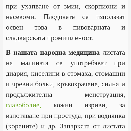
при ухапване от змии, скорпиони и
насекоми. Плодовете се използват
освен това в пивоварната и
сладкарската промишленост.
В нашата народна медицина
листата
на малината се употребяват при
диария, киселини в стомаха, стомашни
и чревни болки, кръвохрачене, силна и
продължителна менструация,
главоболие,
кожни изриви, за
изпотяване при простуда, при воднянка
(корените) и др. Запарката от листата