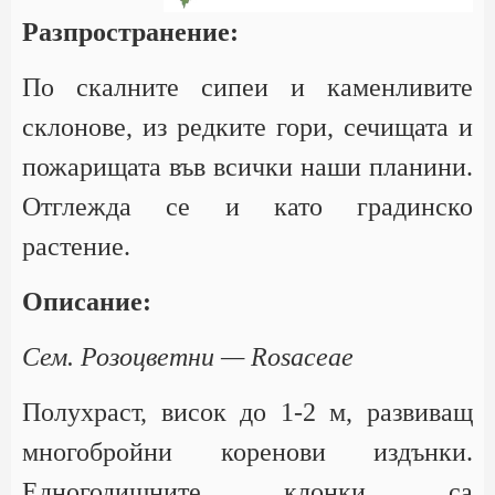
Разпространение:
По скалните сипеи и каменливите
склонове, из редките гори, сечищата и
пожарищата във всички наши планини.
Отглежда се и като градинско
растение.
Описание:
Сем. Розоцветни — Rosaceae
Полухраст, висок до 1-2 м, развиващ
многобройни коренови издънки.
Едногодишните клонки са