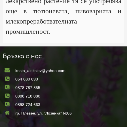
лекарствено растение тя се употребява
още в тютюневата, пивоварната и
млекопреработвателната
промишленост.
Връзка с нас
kosta_aleksiev@yahoo.com
064 680 890
0878 787 855
0888 718 080
0898 724 663
гр. Плевен, ул. "Лозенка" №66