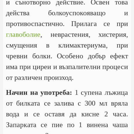
и сънотворно действие. Освен това
действа болкоуспокояващо и
противоспастично. Прилага се при
главоболие
, неврастения, хистерия,
смущения в климактериума, при
чревни болки. Особено добър ефект
има при циреи и възпалителни процеси
от различен произход.
Начин на употреба:
1 супена лъжица
от билката се залива с 300 мл вряла
вода и се оставя да кисне 2 часа.
Запарката се пие по 1 винена чаша