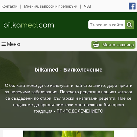
|
|
Контакти
Мнения, въпроси и препоръки
ЧЗВ
bilka
med
.com
Меню
Моята кошница
bilkamed - Билколечение
С билката може да се излекуват и най-страшните, дори приети
за нелечими заболявания. Повечето рецепти в нашият каталог
са създадени по стари, български и изпитани рецепти. Ние се
надяваме да продължим тази многовековна българска
традиция - ПРИРОДОЛЕЧЕНИЕТО