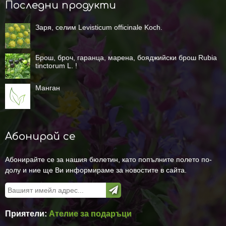
Последни продукти
Заря, селим Levisticum officinale Koch.
Брош, броч, гаранца, марена, бояджийски брош Rubia
tinctorum L. !
Манган
Абонирай се
Абонирайте се за нашия бюлетин, като попълните полето по-
долу и ние ще Ви информираме за новостите в сайта.
Приятели:
Ателие за подаръци