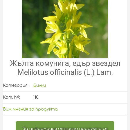
Жълта комунига, едър звездел
Melilotus officinalis (L.) Lam.
Категория:
Билки
Кат. №:
110
Виж мнения за продукта
За информация относно продукта се