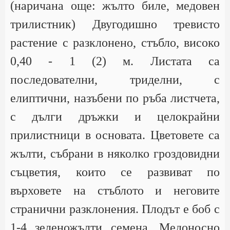
(наричана още: жълто биле, медовен
трилистник) Двугодишно тревисто
растение с разклонено, стъбло, високо
0,40 - 1 (2) м. Листата са
последователни, триделни, с
елиптични, назъбени по ръба листчета,
с дълги дръжки и целокрайни
прилистници в основата. Цветовете са
жълти, събрани в няколко гроздовидни
съцветия, които се развиват по
върховете на стъблото и неговите
странични разклонения. Плодът е боб с
1-4 зеленожълти семена. Медоносно