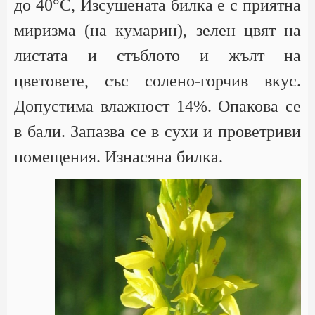
до 40°С, Изсушената билка е с приятна
миризма (на кумарин), зелен цвят на
листата и стъблото и жълт на
цветовете, със солено-горчив вкус.
Допустима влажност 14%. Опакова се
в бали. Запазва се в сухи и проветриви
помещения. Изнасяна билка.