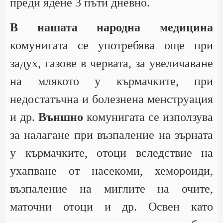
преди ядене 3 пъти дневно.
В нашата народна медицина
комунигата се употребява още при
задух, газове в червата, за увеличаване
на млякото у кърмачките, при
недостатъчна и болезнена менструация
и др.
Външно
комунигата се използува
за налагане при възпаление на зърната
у кърмачките, отоци вследствие на
ухапване от насекоми, хемороиди,
възпаление на миглите на очите,
маточни отоци и др. Освен като