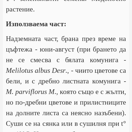
растение.
Използваема част:
Надземната част, брана през време на
цъфтежа - юни-август (при брането да
не се смесва с бялата комунига -
Melilotus albus Desr
., - чиито цветове са
бели, и с дребно листната комунига -
М. parviflorus М
., която също е с жълти,
но по-дребни цветове и прилистниците
на долните листа са неясно назъбени).
Суши се на сянка или в сушилня при t°