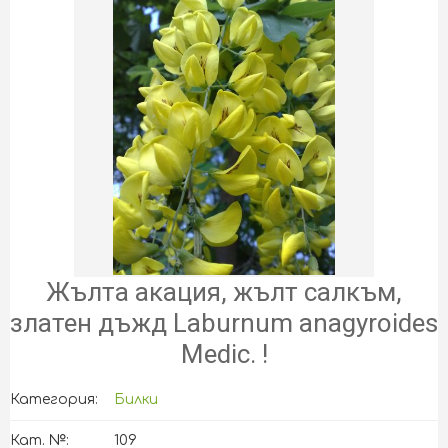
Жълта акация, жълт салкъм,
златен дъжд Laburnum anagyroides
Medic. !
Категория:
Билки
Кат. №:
109