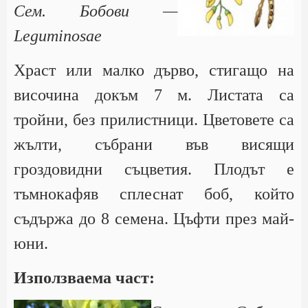
Сем. Бобови —
Leguminosae
Храст или малко дърво, стигащо на
височина докъм 7 м. Листата са
тройни, без прилистници. Цветовете са
жълти, събрани във висящи
гроздовидни съцветия. Плодът е
тъмнокафяв сплеснат боб, който
съдържа до 8 семена. Цъфти през май-
юни.
Използваема част: