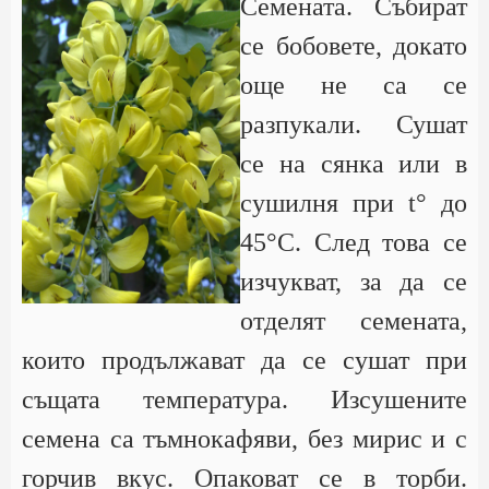
Семената. Събират
се бобовете, докато
още не са се
разпукали. Сушат
се на сянка или в
сушилня при t° до
45°С. След това се
изчукват, за да се
отделят семената,
които продължават да се сушат при
същата температура. Изсушените
семена са тъмнокафяви, без мирис и с
горчив вкус. Опаковат се в торби.