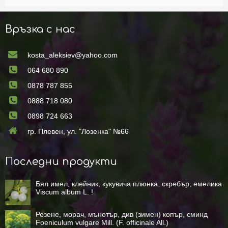
Връзка с нас
kosta_aleksiev@yahoo.com
064 680 890
0878 787 855
0888 718 080
0898 724 663
гр. Плевен, ул. "Лозенка" №66
Последни продукти
Бял имел, клейник, кукувича плюнка, скребър, емелика
Viscum album L. !
Резене, морач, мънотър, див (зимен) копър, сминд
Foeniculum vulgare Mill. (F. officinale All.)