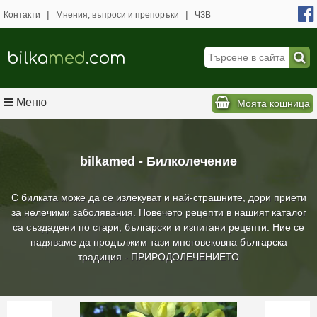
|
|
Контакти
Мнения, въпроси и препоръки
ЧЗВ
bilka
med
.com
Меню
Моята кошница
bilkamed - Билколечение
С билката може да се излекуват и най-страшните, дори приети
за нелечими заболявания. Повечето рецепти в нашият каталог
са създадени по стари, български и изпитани рецепти. Ние се
надяваме да продължим тази многовековна българска
традиция - ПРИРОДОЛЕЧЕНИЕТО