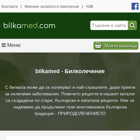
|
|
Контакти
Мнения, въпроси и препоръки
ЧЗВ
bilka
med
.com
Меню
Моята кошница
bilkamed - Билколечение
С билката може да се излекуват и най-страшните, дори приети
за нелечими заболявания. Повечето рецепти в нашият каталог
са създадени по стари, български и изпитани рецепти. Ние се
надяваме да продължим тази многовековна българска
традиция - ПРИРОДОЛЕЧЕНИЕТО