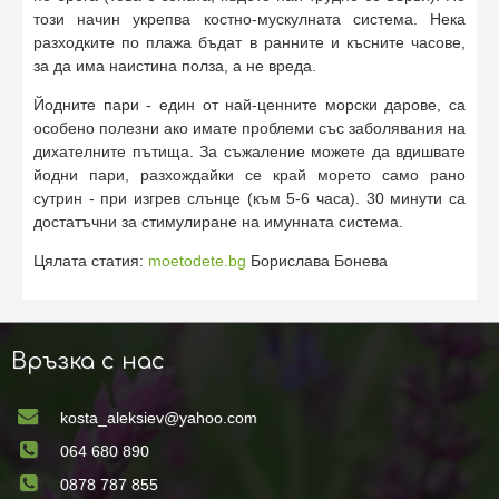
този начин укрепва костно-мускулната система. Нека
разходките по плажа бъдат в ранните и късните часове,
за да има наистина полза, а не вреда.
Йодните пари - един от най-ценните морски дарове, са
особено полезни ако имате проблеми със заболявания на
дихателните пътища. За съжаление можете да вдишвате
йодни пари, разхождайки се край морето само рано
сутрин - при изгрев слънце (към 5-6 часа). 30 минути са
достатъчни за стимулиране на имунната система.
Цялата статия:
moetodete.bg
Борислава Бонева
Връзка с нас
kosta_aleksiev@yahoo.com
064 680 890
0878 787 855