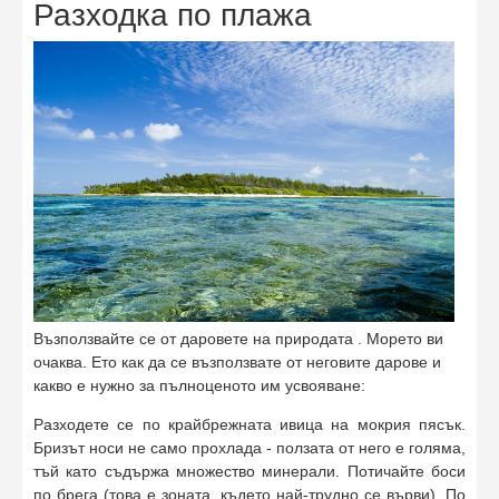
Разходка по плажа
Възползвайте се от даровете на природата . Морето ви
очаква. Ето как да се възползвате от неговите дарове и
какво е нужно за пълноценото им усвояване:
Разходете се по крайбрежната ивица на мокрия пясък.
Бризът носи не само прохлада - ползата от него е голяма,
тъй като съдържа множество минерали. Потичайте боси
по брега (това е зоната, където най-трудно се върви). По