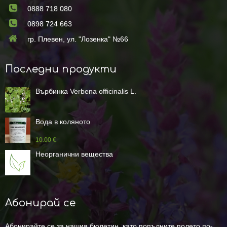
0888 718 080
0898 724 663
гр. Плевен, ул. "Лозенка" №66
Последни продукти
Върбинка Verbena officinalis L.
Вода в коляното
10.00 €
Неорганични вещества
Абонирай се
Абонирайте се за нашия бюлетин, като попълните полето по-