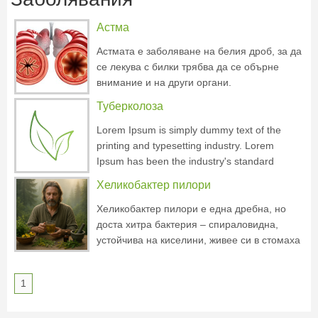
Астма
Астмата е заболяване на белия дроб, за да
се лекува с билки трябва да се обърне
внимание и на други органи.
Туберколоза
Lorem Ipsum is simply dummy text of the
printing and typesetting industry. Lorem
Ipsum has been the industry's standard
dummy text ever since the 1500s, when an
Хеликобактер пилори
unknown printer took a galley of type and
scrambled it to make a type specimen book. It
Хеликобактер пилори е една дребна, но
has survived not only five centuries, but also
доста хитра бактерия – спираловидна,
устойчива на киселини, живее си в стомаха
на хората като на курорт. Тя не е просто
"враг", който трябва да изтребим на всяка
1
цена – по-скоро е индикатор. Като червена
лампичка на таблото, която ти казва: