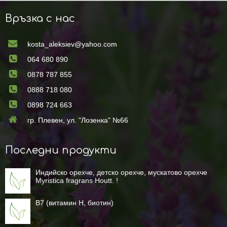
Връзка с нас
kosta_aleksiev@yahoo.com
064 680 890
0878 787 855
0888 718 080
0898 724 663
гр. Плевен, ул. "Лозенка" №66
Последни продукти
Индийско орехче, детско орехче, мускатово орехче
Myristica fragrans Houtt. !
B7 (витамин H, биотин)