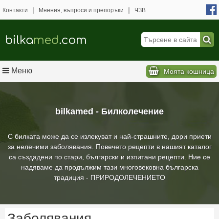
|
|
Контакти
Мнения, въпроси и препоръки
ЧЗВ
bilka
med
.com
Меню
Моята кошница
bilkamed - Билколечение
С билката може да се излекуват и най-страшните, дори приети
за нелечими заболявания. Повечето рецепти в нашият каталог
са създадени по стари, български и изпитани рецепти. Ние се
надяваме да продължим тази многовековна българска
традиция - ПРИРОДОЛЕЧЕНИЕТО
Заболявания