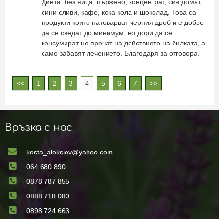
Диета: без яйца, пържено, концентрат, син домат,
сини сливи, кафе, кока кола и шоколад. Това са
продукти които натоварват черния дроб и е добре
да се сведат до минимум, но дори да се
консумират не пречат на действието на билката, а
само забавят лечението. Благодаря за отговора.
<<
1
2
3
4
5
6
7
>>
Връзка с нас
kosta_aleksiev@yahoo.com
064 680 890
0878 787 855
0888 718 080
0898 724 663