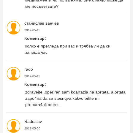
медикаменти,но полза няма. Вие с какво може да
ме посъветвате?
станислав ванчев
2017-05-15
Коментар:
колко е прегледа при вас и трябва ли да си
запиша час
rado
2017-05-11
Коментар:
zdraveite..operiran sam koartazia na aortata. a ortata
zapo4na da se stesnqva.kakvo bihte mi
prepora4ali.mersi...
Radoslav
2017-05-06