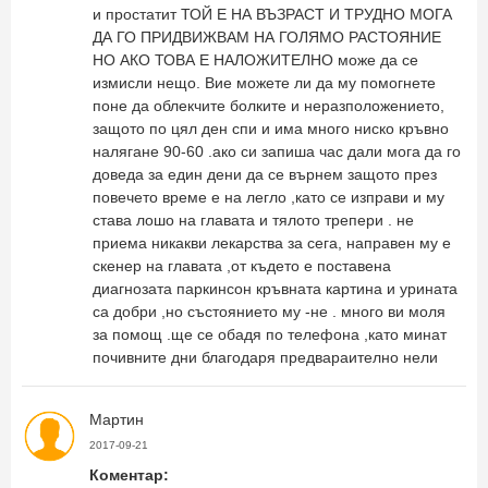
и простатит ТОЙ Е НА ВЪЗРАСТ И ТРУДНО МОГА
ДА ГО ПРИДВИЖВАМ НА ГОЛЯМО РАСТОЯНИЕ
НО АКО ТОВА Е НАЛОЖИТЕЛНО може да се
измисли нещо. Вие можете ли да му помогнете
поне да облекчите болките и неразположението,
защото по цял ден спи и има много ниско кръвно
налягане 90-60 .ако си запиша час дали мога да го
доведа за един дени да се върнем защото през
повечето време е на легло ,като се изправи и му
става лошо на главата и тялото трепери . не
приема никакви лекарства за сега, направен му е
скенер на главата ,от където е поставена
диагнозата паркинсон кръвната картина и урината
са добри ,но състоянието му -не . много ви моля
за помощ .ще се обадя по телефона ,като минат
почивните дни благодаря предвараително нели
Мартин
2017-09-21
Коментар: