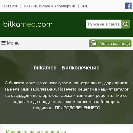
|
|
Контакти
Мнения, въпроси и препоръки
ЧЗВ
bilka
med
.com
Меню
Моята кошница
bilkamed - Билколечение
С билката може да се излекуват и най-страшните, дори приети
за нелечими заболявания. Повечето рецепти в нашият каталог
са създадени по стари, български и изпитани рецепти. Ние се
надяваме да продължим тази многовековна българска
традиция - ПРИРОДОЛЕЧЕНИЕТО
Мнения, въпроси и препоръки