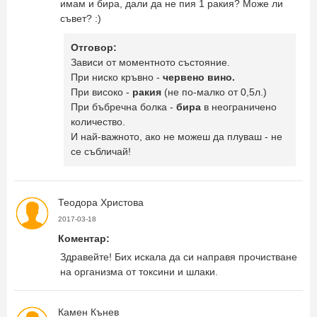
имам и бира, дали да не пия 1 ракия? Може ли
съвет? :)
Отговор:
Зависи от моментното състояние.
При ниско кръвно -
червено вино.
При високо -
ракия
(не по-малко от 0,5л.)
При бъбречна болка -
бира
в неограничено
количество.
И най-важното, ако не можеш да плуваш - не
се събличай!
Теодора Христова
2017-03-18
Коментар:
Здравейте! Бих искала да си направя прочистване
на организма от токсини и шлаки.
Камен Кънев