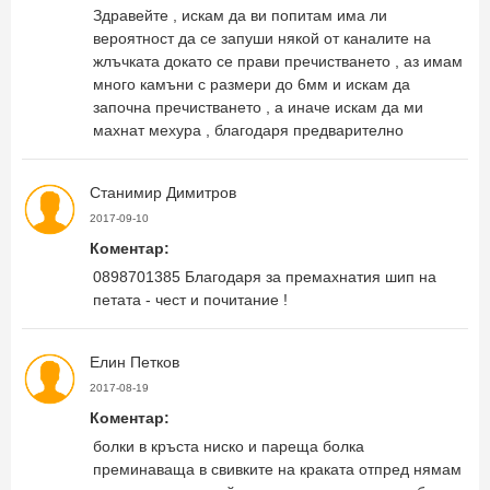
Здравейте , искам да ви попитам има ли
вероятност да се запуши някой от каналите на
жлъчката докато се прави пречистването , аз имам
много камъни с размери до 6мм и искам да
започна пречистването , а иначе искам да ми
махнат мехура , благодаря предварително
Станимир Димитров
2017-09-10
Коментар:
0898701385 Благодаря за премахнатия шип на
петата - чест и почитание !
Елин Петков
2017-08-19
Коментар:
болки в кръста ниско и пареща болка
преминаваща в свивките на краката отпред нямам