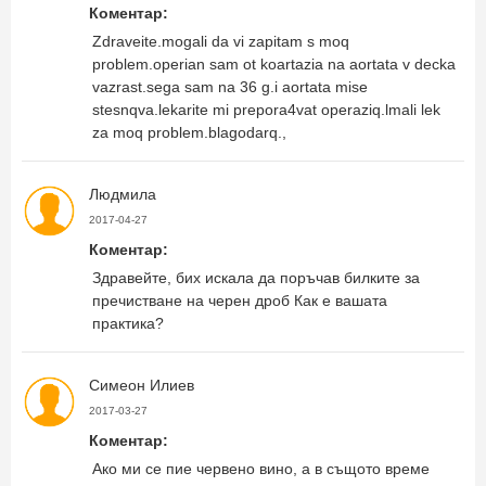
Коментар:
Zdraveite.mogali da vi zapitam s moq
problem.operian sam ot koartazia na aortata v decka
vazrast.sega sam na 36 g.i aortata mise
stesnqva.lekarite mi prepora4vat operaziq.lmali lek
za moq problem.blagodarq.,
Людмила
2017-04-27
Коментар:
Здравейте, бих искала да поръчав билките за
пречистване на черен дроб Как е вашата
практика?
Симеон Илиев
2017-03-27
Коментар:
Ако ми се пие червено вино, а в същото време