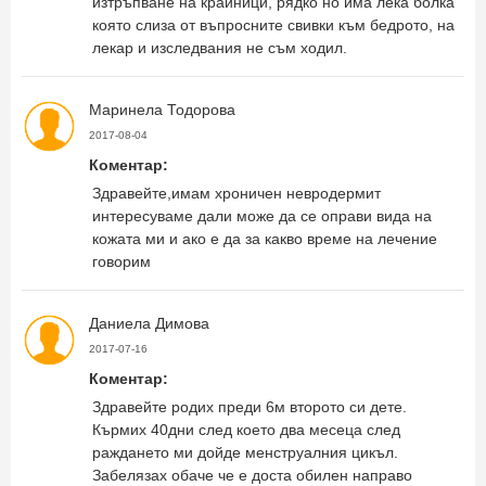
изтръпване на крайници, рядко но има лека болка
която слиза от въпросните свивки към бедрото, на
лекар и изследвания не съм ходил.
Маринела Тодорова
2017-08-04
Коментар:
Здравейте,имам хроничен невродермит
интересуваме дали може да се оправи вида на
кожата ми и ако е да за какво време на лечение
говорим
Даниела Димова
2017-07-16
Коментар:
Здравейте родих преди 6м второто си дете.
Кърмих 40дни след което два месеца след
раждането ми дойде менструалния цикъл.
Забелязах обаче че е доста обилен направо