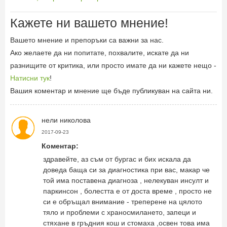
Кажете ни вашето мнение!
Вашето мнение и препоръки са важни за нас.
Ако желаете да ни попитате, похвалите, искате да ни
разнищите от критика, или просто имате да ни кажете нещо -
Натисни тук
!
Вашия коментар и мнение ще бъде публикуван на сайта ни.
нели николова
2017-09-23
Коментар:
здравейте, аз съм от бургас и бих искала да
доведа баща си за диагностика при вас, макар че
той има поставена диагноза , нелекуван инсулт и
паркинсон , болестта е от доста време , просто не
си е обръщал внимание - треперене на цялото
тяло и проблеми с храносмилането, запеци и
стяхане в гръдния кош и стомаха ,освен това има