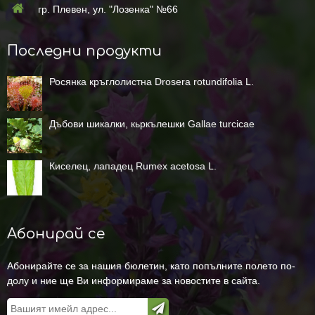
гр. Плевен, ул. "Лозенка" №66
Последни продукти
Росянка кръглолистна Drosera rotundifolia L.
Дъбови шикалки, кьркълешки Gallae turcicae
Киселец, лападец Rumex acetosa L.
Абонирай се
Абонирайте се за нашия бюлетин, като попълните полето по-
долу и ние ще Ви информираме за новостите в сайта.