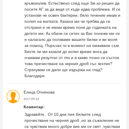
кръвоизлив. Естествено след още 3м аз реших да
посетя АГ за да видя от къде идва проблема. И се
установи че освен бактерии, бяло течение имам и
полип на матката. Казаха ми че трябва да се
отстрани и че имам време поне до годинката на
детето ми. Аз обаче се сетих за Вас понеже ми се
е налагало да ползваме вашите билки и ви моля
за помощ. Поръчах ги в момент на омакване съм.
Бихте ли ми казали до колко време мога да
очаквам резултат от тях и в какво точно се състои
това пречистване на черния дроб със зехтин?
Страхувам се дали ще издържа на глад?
Благодаря
Елица Огнянова
2017-05-24
Коментар:
Здравейте . От 10 дни пия билките след
прочистване на черния дроб ,но за съжаление не
се чувствам много добре вие ми се свят ,чувствам