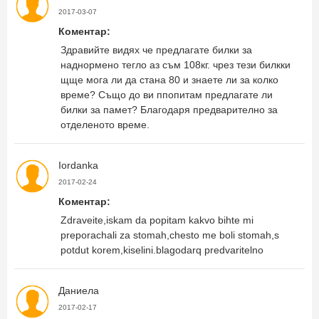
2017-03-07
Коментар:
Здравийте видях че предлагате билки за
наднормено тегло аз съм 108кг. чрез тези билкки
щще мога ли да стана 80 и знаете ли за колко
време? Също до ви ппопитам предлагате ли
билки за памет? Благодаря предварително за
отделеното време.
Iordanka
2017-02-24
Коментар:
Zdraveite,iskam da popitam kakvo bihte mi
preporachali za stomah,chesto me boli stomah,s
potdut korem,kiselini.blagodarq predvaritelno
Даниела
2017-02-17