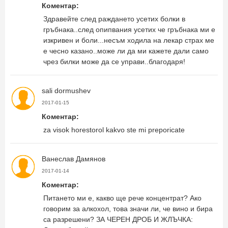
Коментар:
Здравейте след раждането усетих болки в
гръбнака..след опипвания усетих че гръбнака ми е
изкривен и боли...несъм ходила на лекар страх ме
е чесно казано..може ли да ми кажете дали само
чрез билки може да се управи..благодаря!
sali dormushev
2017-01-15
Коментар:
za visok horestorol kakvo ste mi preporicate
Ванеслав Дамянов
2017-01-14
Коментар:
Питането ми е, какво ще рече концентрат? Ако
говорим за алкохол, това значи ли, че вино и бира
са разрешени? ЗА ЧЕРЕН ДРОБ И ЖЛЪЧКА: