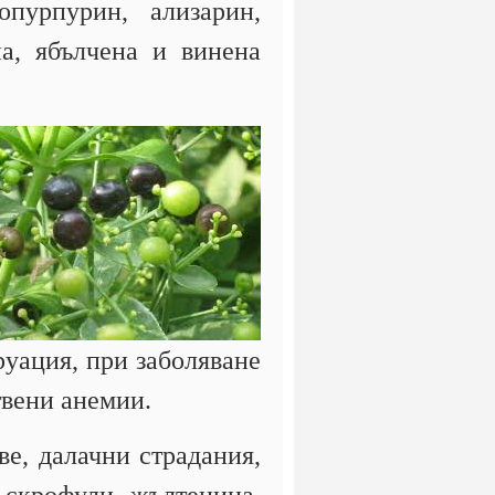
опурпурин, ализарин,
на, ябълчена и винена
руация, при заболяване
твени анемии.
е, далачни страдания,