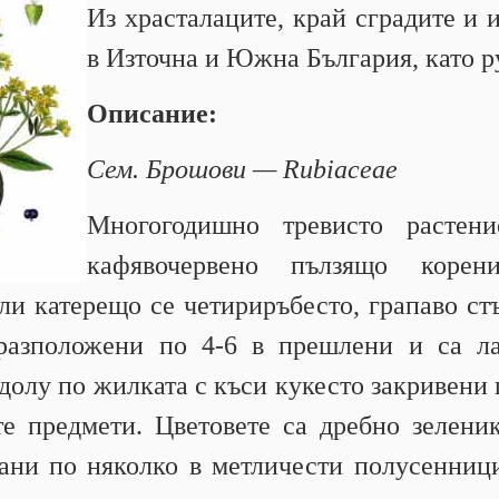
Из храсталаците, край сградите и 
в Източна и Южна България, като р
Описание:
Сем. Брошови — Rubiaceae
Многогодишно тревисто растен
кафявочервено пълзящо коре
ли катерещо се четириръбесто, грапаво ст
 разположени по 4-6 в прешлени и са л
тдолу по жилката с къси кукесто закривени 
те предмети. Цветовете са дребно зелени
рани по няколко в метличести полусенници