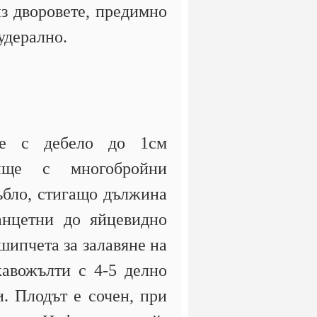
из дворовете, предимно
удерално.
ие с дебело до 1см
нище с многобройни
ъбло, стигащо дължина
анцетни до яйцевидно
шипчета за залавяне на
кавожълти с 4-5 делно
. Плодът е сочен, при