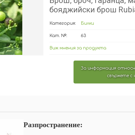
Брош, броч, гаранца, м
бояджийски брош Rubia 
Категория:
Билки
Кат. №:
63
Виж мнения за продукта
За информация относн
свържете с 
Разпространение: