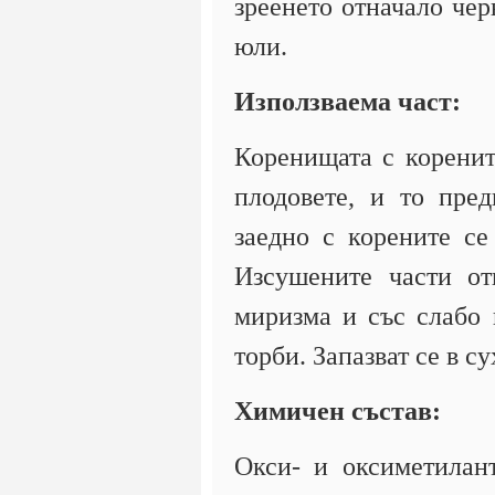
зреенето отначало чер
юли.
Използваема част:
Коренищата с корените
плодовете, и то пре
заедно с корените се
Изсушените части от
миризма и със слабо 
торби. Запазват се в 
Химичен състав:
Окси- и оксиметилан