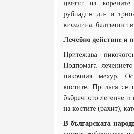
цветът на корените 
рубиадин ди- и триок
киселина, белтъчини и
Лечебно действие и 
Притежава пикочого
Подпомага лечението
пикочния мехур. Ос
костите. Прилага се 
бъбречното легенче и 
на костите (рахит), к
В българската народ