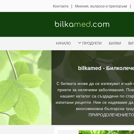
|
|
Контакти
Мнения, въпроси и препоръки
bilka
med
.com
НАЧАЛО
ПРОДУКТИ
БИЛКИ
ВИ
bilkamed - Билколеч
С билката може да се излекуват и най
приети за нелечими заболявания. Пов
нашият каталог са създадени по стар
изпитани рецепти. Ние се надяваме д
многовековна българска трад
ПРИРОДОЛЕЧЕНИЕТ