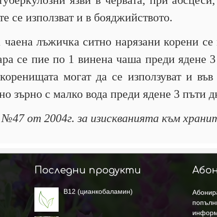
туберкулозни язви в червата, при абсцеси
е се използват и в бояджийството.
 чаена лъжичка ситно нарязани корени се 
ара се пие по 1 винена чаша преди ядене 3
коренищата могат да се използуват и във
но зърно с малко вода преди ядене 3 пъти д
а №47 от 2004г. за изискванията към хранит
Последни продукти
Абон
B12 (цианкобаламин)
Абонира
попълн
информ