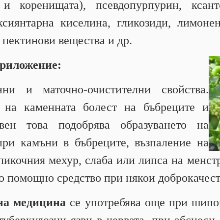
и коренищата), псевдопурпурин, ксант
сиянтарна киселина, гликозиди, лимоне
 пектинови вещества и др.
приложение:
нни и маточно-очистителни свойства.
 на каменната болест на бъбреците и
вен това подобрява образуването на
при камъни в бъбреците, възпаление на
пикочния мехур, слаба или липса на менст
ато помощно средство при някои доброкачес
на медицина
се употребява още при шипов