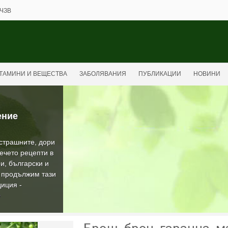
ЧЗВ
ТАМИНИ И ВЕЩЕСТВА
ЗАБОЛЯВАНИЯ
ПУБЛИКАЦИИ
НОВИНИ
ение
-страшните, дори
ечето рецепти в
и, български и
а продължим тази
иция -
О