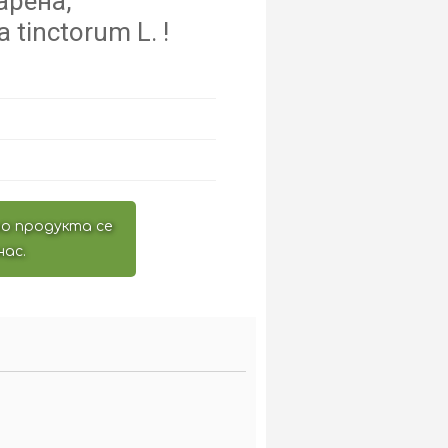
арена,
tinctorum L. !
о продукта се
нас.