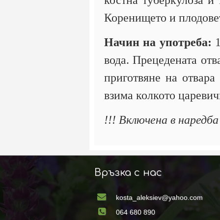
костна туберкулоза и 
Коренището и плодовет
Начин на употреба:
1
вода. Прецедената отв
приготвяне на отвара 
взима колкото царевич
!!! Включена в наредб
Връзка с нас
kosta_aleksiev@yahoo.com
064 680 890