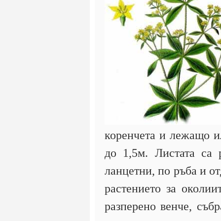
коренчета и лежащо и
до 1,5м. Листата са
ланцетни, по ръба и о
растението за околии
разперено венче, съб