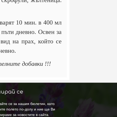
, скрофули, жълтеница.
варят 10 мин. в 400 мл
 пъти дневно. Освен за
 вид на прах, който се
невно.
елните добавки !!!
ирай се
йте се за нашия бюлетин, като
ите полето по-долу и ние ще Ви
ираме за новостите в сайта.