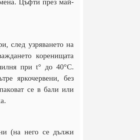
емена. Цъфти през май-
ри, след узряването на
важдането коренищата
шилня при t° до 40°С.
тре яркочервени, без
паковат се в бали или
а.
ни (на него се дължи