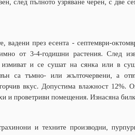
вен, след пълното узряване черен, с две с
, вадени през есента - септември-октомв
димно от 3-4-годишни растения. След из
 измиват и се сушат на сянка или в су
вън са тъмно- или жълточервени, а отвъ
горчив вкус. Допустима влажност 12%. О
сухи и проветриви помещения. Изнасяна билк
трахинони и техните производни, пурпур