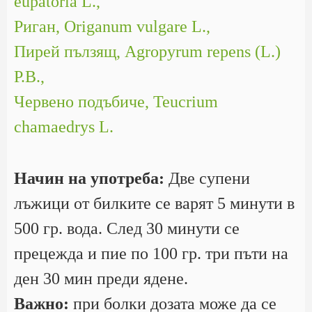
eupatoria L.,
Риган, Origanum vulgare L.,
Пирей пълзящ, Agropyrum repens (L.)
P.B.,
Червено подъбиче, Teucrium
chamaedrys L.
Начин на употреба:
Две супени
лъжици от билките се варят 5 минути в
500 гр. вода. След 30 минути се
прецежда и пие по 100 гр. три пъти на
ден 30 мин преди ядене.
Важно:
при болки дозата може да се