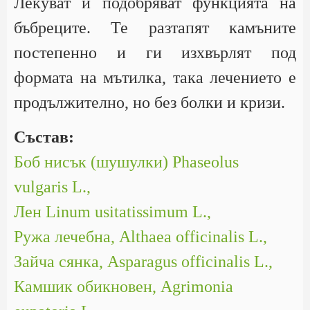
Лекуват и подобряват функцията на
бъбреците. Те разтапят камъните
постепенно и ги изхвърлят под
формата на мътилка, така лечението е
продължително, но без болки и кризи.
Състав:
Боб нисък (шушулки) Phaseolus
vulgaris L.,
Лен Linum usitatissimum L.,
Ружа лечебна, Althaea officinalis L.,
Зайча сянка, Asparagus officinalis L.,
Камшик обикновен, Agrimonia