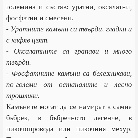
големина и състав: уратни, оксалатни,
фосфатни и смесени.
- Уратните камъни са твърди, гладки и
с кафяв цвят.
- Оксалатните са грапави и много
твърди.
- Фосфатните камъни са белезникави,
по-големи от останалите и лесно
трошливи.
Камъните могат да се намират в самия
бъбрек, в бъбречното легенче, в
пикочопровода или пикочния мехур.