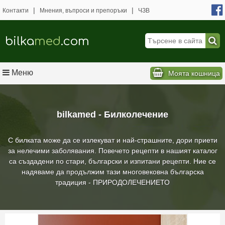
|
|
Контакти
Мнения, въпроси и препоръки
ЧЗВ
bilka
med
.com
Меню
Моята кошница
bilkamed - Билколечение
С билката може да се излекуват и най-страшните, дори приети
за нелечими заболявания. Повечето рецепти в нашият каталог
са създадени по стари, български и изпитани рецепти. Ние се
надяваме да продължим тази многовековна българска
традиция - ПРИРОДОЛЕЧЕНИЕТО