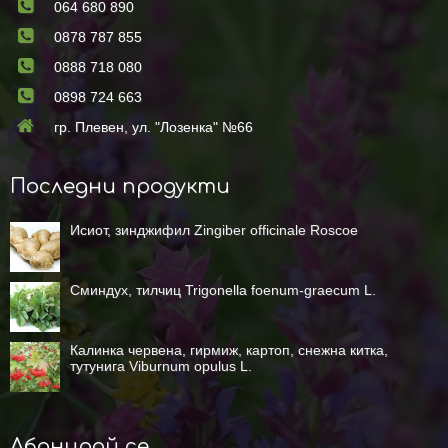
064 680 890
0878 787 855
0888 718 080
0898 724 663
гр. Плевен, ул. "Лозенка" №66
Последни продукти
Исиот, зинджифил Zingiber officinale Roscoe
Сминдух, тилчиц Trigonella foenum-graecum L.
Калинка червена, гирмиж, картоп, снежна китка,
тутунига Viburnum opulus L.
Абонирай се