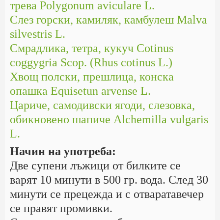
трева Polygonum aviculare L.
Слез горски, камиляк, камбулеш Malva
silvestris L.
Смрадлика, тетра, кукуч Cotinus
coggygria Scop. (Rhus cotinus L.)
Хвощ полски, прешлица, конска
опашка Equisetun arvense L.
Цариче, самодивски ягоди, слезовка,
обикновено шапиче Alchemilla vulgaris
L.
Начин на употреба:
Две супени лъжици от билките се
варят 10 минути в 500 гр. вода. След 30
минути се прецежда и с отваратавечер
се правят промивки.