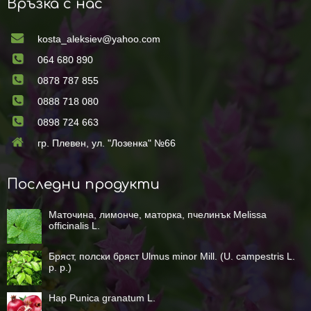
Връзка с нас
kosta_aleksiev@yahoo.com
064 680 890
0878 787 855
0888 718 080
0898 724 663
гр. Плевен, ул. "Лозенка" №66
Последни продукти
Маточина, лимонче, маторка, пчелинък Melissa
officinalis L.
Бряст, полски бряст Ulmus minor Mill. (U. campestris L.
p. p.)
Нар Punica granatum L.