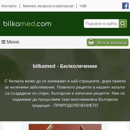
|
|
Контакти
Мнения, въпроси и препоръки
ЧЗВ
bilka
med
.com
Меню
Моята кошница
bilkamed - Билколечение
С билката може да се излекуват и най-страшните, дори приети
за нелечими заболявания. Повечето рецепти в нашият каталог
са създадени по стари, български и изпитани рецепти. Ние се
надяваме да продължим тази многовековна българска
традиция - ПРИРОДОЛЕЧЕНИЕТО