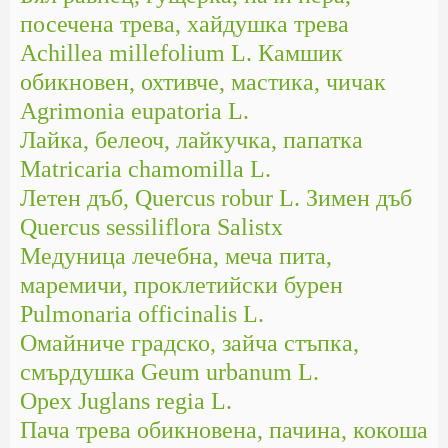
посечена трева, хайдушка трева
Achillea millefolium L.
Камшик
обикновен, охтивче, мастика, чичак
Agrimonia eupatoria L.
Лайка, белеоч, лайкучка, папатка
Matricaria chamomilla L.
Летен дъб, Quercus robur L. Зимен дъб
Quercus sessiliflora Salistx
Медуница лечебна, меча пита,
маремичи, проклетийски бурен
Pulmonaria officinalis L.
Омайниче градско, зайча стъпка,
смърдушка Geum urbanum L.
Орех Juglans regia L.
Пача трева обикновена, пачина, кокоша