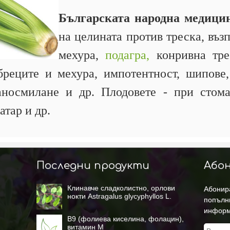
Българската народна медици
на целината против треска, въз
мехура,
подагра,
конривна трес
реците и мехура, импотентност, шипове, 
аносмилане и др. Плодовете - при стом
атар и др.
Последни продукти
Абон
Клинавче сладколистно, орлови
Абонира
нокти Astragalus glycyphyllos L.
попълн
информ
B9 (фолиева киселина, фолацин),
витамин М