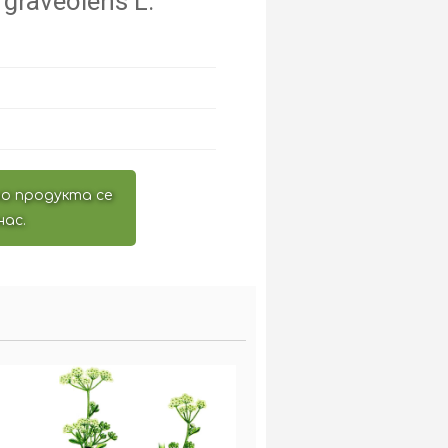
graveolens L.
о продукта се
нас.