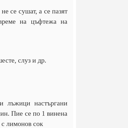
не се сушат, а се пазят
 време на цъфтежа на
есте, слуз и др.
и лъжици настъргани
мин. Пие се по 1 винена
 с лимонов сок