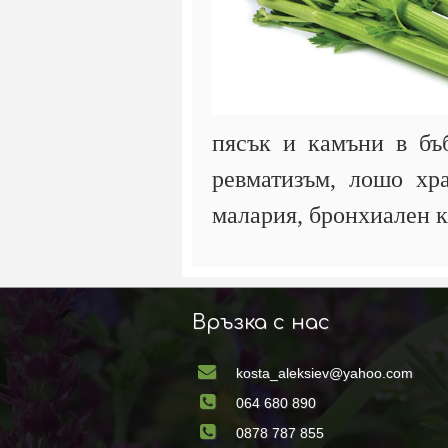
пясък и камъни в бъб
ревматизъм, лошо хр
малария, бронхиален к
Връзка с нас
kosta_aleksiev@yahoo.com
064 680 890
0878 787 855