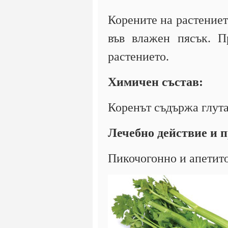
Корените на растението
във влажен пясък. П
растението.
Химичен състав:
Коренът съдържа глутам
Лечебно действие и 
Пикочогонно и апетит