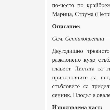
по-често по крайбре
Марица, Струма (Петр
Описание:
Сем. Сенникоцветни —
Двугодишно тревист
разклонено кухо стъб
главест. Листата са т
приосновните са пет
стъбловите са тридел
сенник. Плодът е овал
Използваема част: