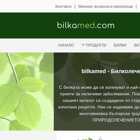
|
|
Контакти
Мнения, въпроси и препоръки
bilka
med
.com
НАЧАЛО
ПРОДУКТИ
БИЛКИ
ВИ
bilkamed - Билколеч
С билката може да се излекуват и най
приети за нелечими заболявания. Пов
нашият каталог са създадени по стар
изпитани рецепти. Ние се надяваме д
многовековна българска трад
ПРИРОДОЛЕЧЕНИЕТ