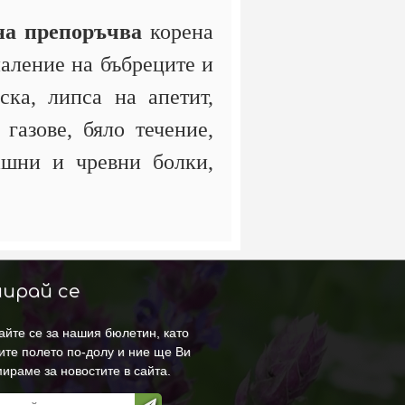
на препоръчва
корена
паление на бъбреците и
ка, липса на апетит,
газове, бяло течение,
ашни и чревни болки,
ирай се
йте се за нашия бюлетин, като
ите полето по-долу и ние ще Ви
ираме за новостите в сайта.