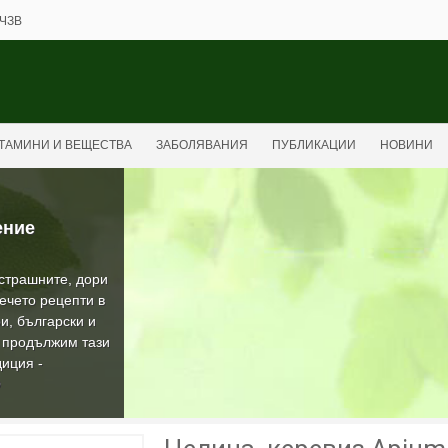
ЧЗВ
ТАМИНИ И ВЕЩЕСТВА
ЗАБОЛЯВАНИЯ
ПУБЛИКАЦИИ
НОВИНИ
ение
-страшните, дори
ечето рецепти в
и, български и
а продължим тази
иция -
О