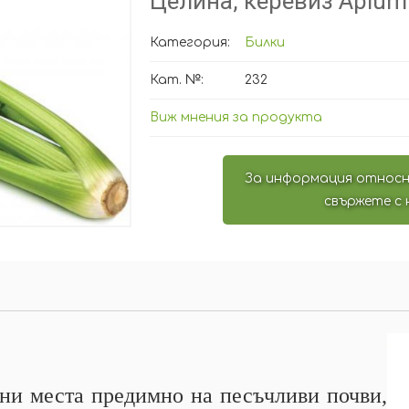
Целина, керевиз Apium 
Категория:
Билки
Кат. №:
232
Виж мнения за продукта
За информация относн
свържете с 
ени места предимно на песъчливи почви,