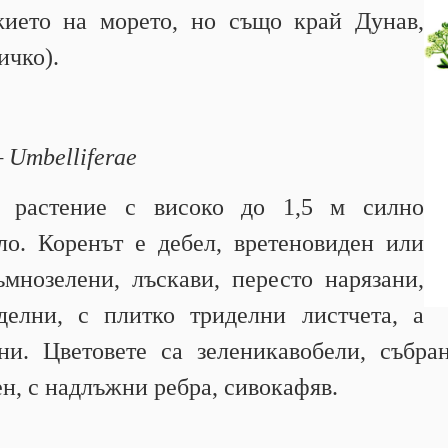
жието на морето, но също край Дунав,
ичко).
 Umbelliferae
о растение с високо до 1,5 м силно
ло. Коренът е дебел, вретеновиден или
ъмнозелени, лъскави, пересто нарязани,
делни, с плитко триделни листчета, а
ни. Цветовете са зеленикавобели, събр
ен, с надлъжни ребра, сивокафяв.