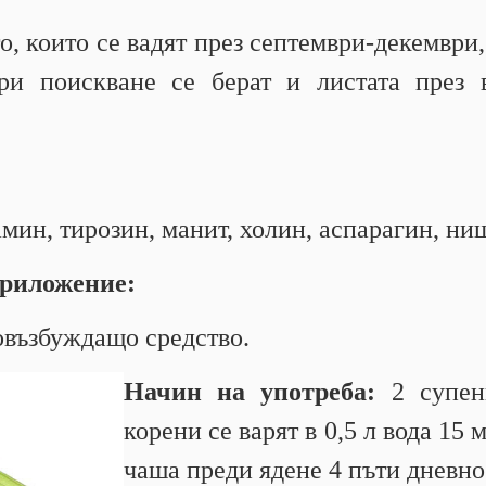
, които се вадят през септември-декември, 
ри поискване се берат и листата през
ин, тирозин, манит, холин, аспарагин, ниш
приложение:
овъзбуждащо средство.
Начин на употреба:
2 супен
корени се варят в 0,5 л вода 15 
чаша преди ядене 4 пъти дневно