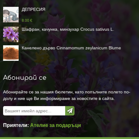
ДЕПРЕСИЯ
8.00 €
Шафран, качунка, минзухар Crocus sativus L.
Канелено дърво Cinnamomum zeylanicum Blume
Абонирай се
Абонирайте се за нашия бюлетин, като попълните полето по-
долу и ние ще Ви информираме за новостите в сайта.
Приятели:
Ателие за подаръци