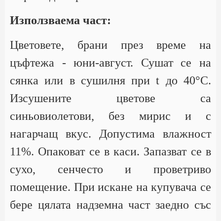
Използваема част:
Цветовете, брани през време на
цъфтежа - юни-август. Сушат се на
сянка или в сушилня при t до 40°С.
Изсушените цветове са
синьовиолетови, без мирис и с
нагарчащ вкус. Допустима влажност
11%. Опаковат се в каси. Запазват се в
сухо, сенчесто и проветриво
помещение. При искане на купувача се
бере цялата надземна част заедно със