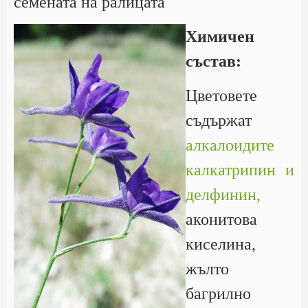
семената на ралицата
Химичен
състав:
Цветовете
съдържат
алкалоидите
калкатрипин и
делфинин,
аконитова
киселина,
жълто
багрилно