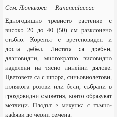
Сем. Лютикови — Ranunculaceae
Едногодишно тревисто растение с
високо 20 до 40 (50) см разклонено
стъбло. Коренът е вретеновиден и
доста дебел. Листата са дребни,
длановидни, многократно виловидно
наделени на тясно линейни дялове.
Цветовете са с шпора, синьовиолетови,
понякога розови или бели, събрани в
гроздовидни съцветия, които образуват
метлици. Плодът е мехунка с тъмно-
кафяви до черни семена.