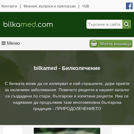
|
|
Контакти
Мнения, въпроси и препоръки
ЧЗВ
bilka
med
.com
Меню
Моята кошница
bilkamed - Билколечение
С билката може да се излекуват и най-страшните, дори приети
за нелечими заболявания. Повечето рецепти в нашият каталог
са създадени по стари, български и изпитани рецепти. Ние се
надяваме да продължим тази многовековна българска
традиция - ПРИРОДОЛЕЧЕНИЕТО