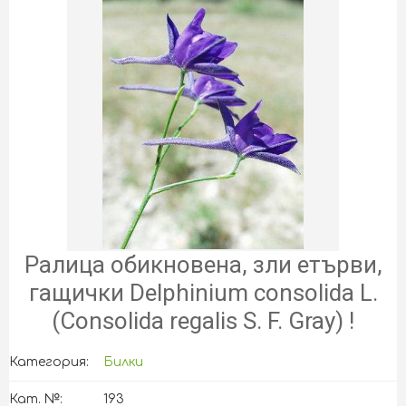
Ралица обикновена, зли етърви,
гащички Delphinium consolida L.
(Consolida regalis S. F. Gray) !
Категория:
Билки
Кат. №:
193