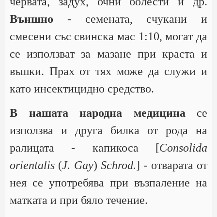
червата, задух, очни болести и др.
Външно
- семената, счукани и
смесени със свинска мас 1:10, могат да
се използват за мазане при краста и
въшки. Прах от тях може да служи и
като инсектицидно средство.
В нашата народна медицина
се
използва и друга билка от рода на
ралицата - капикоса [
Consolida
orientalis
(
J. Gay
)
Schrod.
] - отварата от
нея се употребява при възпаление на
матката и при бяло течение.