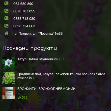
064 680 890
0878 787 855
0888 718 080
0898 724 663
гр. Плевен, ул. "Лозенка" №66
Последни продукти
Татул Datura stramonium L. !
Градински чай, какула, лечебен конски босилек Salvia
officinalis L.
БРОНХИТИ, БРОНХОПНЕВМОНИИ
10.00 €