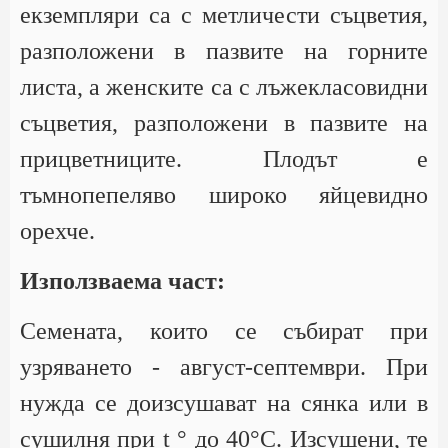
екземпляри са с метличести съцветия,
разположени в пазвите на горните
листа, а женските са с лъжекласовидни
съцветия, разположени в пазвите на
прицветниците. Плодът е
тъмнопепеляво широко яйцевидно
орехче.
Използваема част:
Семената, които се събират при
узряването - август-септември. При
нужда се доизсушават на сянка или в
сушилня при t ° до 40°С. Изсушени, те