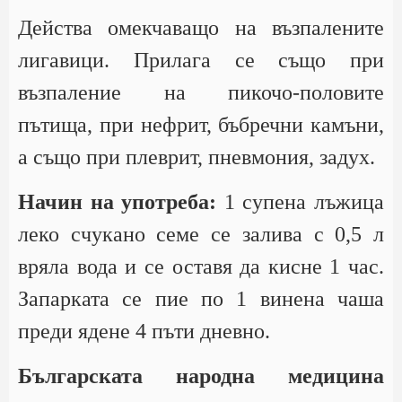
Действа омекчаващо на възпалените
лигавици. Прилага се също при
възпаление на пикочо-половите
пътища, при нефрит, бъбречни камъни,
а също при плеврит, пневмония, задух.
Начин на употреба:
1 супена лъжица
леко счукано семе се залива с 0,5 л
вряла вода и се оставя да кисне 1 час.
Запарката се пие по 1 винена чаша
преди ядене 4 пъти дневно.
Българската народна медицина