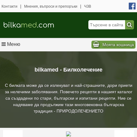
|
|
Контакти
Мнения, въпроси и препоръки
ЧЗВ
bilka
med
.com
Меню
Моята кошница
bilkamed - Билколечение
С билката може да се излекуват и най-страшните, дори приети
за нелечими заболявания. Повечето рецепти в нашият каталог
са създадени по стари, български и изпитани рецепти. Ние се
надяваме да продължим тази многовековна българска
традиция - ПРИРОДОЛЕЧЕНИЕТО