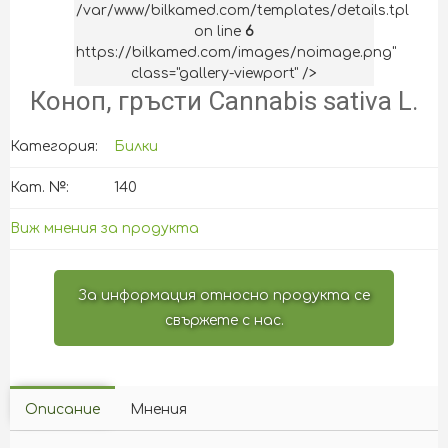
/var/www/bilkamed.com/templates/details.tpl
on line
6
https://bilkamed.com/images/noimage.png"
class="gallery-viewport" />
Коноп, гръсти Cannabis sativa L.
Категория:
Билки
Кат. №:
140
Виж мнения за продукта
За информация относно продукта се
свържете с нас.
Описание
Мнения