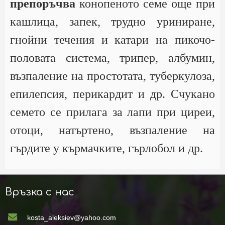
препоръчва
конопеното семе още при
кашлица, запек, трудно уриниране,
гнойни течения и катари на пикочо-
половата система, трипер, албумин,
възпаление на простотата, туберкулоза,
епилепсия, перикардит и др. Счукано
семето се прилага за лапи при циреи,
отоци, натъртено, възпаление на
гърдите у кърмачките, гърлобол и др.
Връзка с нас
kosta_aleksiev@yahoo.com