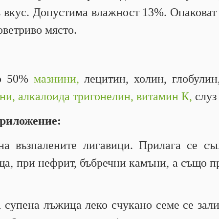
 вкус. Допустима влажност 13%. Опаковат с
оветриво място.
до 50%
мазнини,
лецитин, холин, глобулин,
ни,
алкалоида тригонелин,
витамин К,
слуз 
приложение:
на възпалените лигавици. Прилага се съ
а, при нефрит, бъбречни камъни, а също п
 супена лъжица леко счукано семе се залив