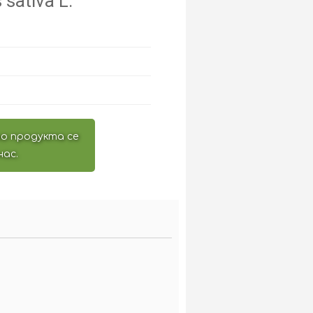
sativa L.
о продукта се
нас.