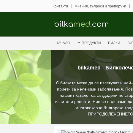
|
|
Контакти
Мнения, въпроси и препоръки
bilka
med
.com
НАЧАЛО
ПРОДУКТИ
БИЛКИ
ВИ
bilkamed - Билколеч
С билката може да се излекуват и най
приети за нелечими заболявания. Пов
нашият каталог са създадени по стар
изпитани рецепти. Ние се надяваме д
многовековна българска трад
ПРИРОДОЛЕЧЕНИЕТ
/var/www/bilkamed.com/templat