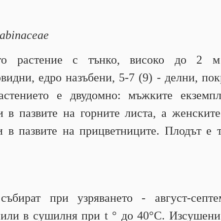
abinaceae
то растение с тънко, високо до 2 м
видни, едро назъбени, 5-7 (9) - делни, пок
астението е двудомно: мъжките екземп
и в пазвите на горните листа, а женскит
и в пазвите на прицветниците. Плодът е
 събират при узряването - август-септ
или в сушилня при t ° до 40°С. Изсушени,