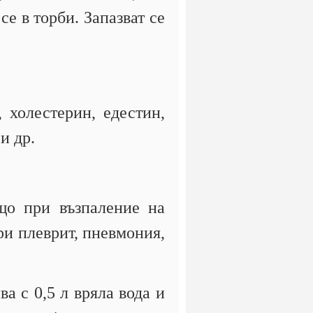
е в торби. Запазват се
 холестерин, едестин,
и др.
що при възпаление на
ри плеврит, пневмония,
а с 0,5 л вряла вода и