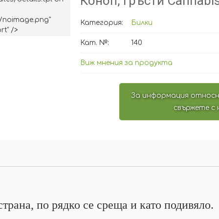
Коноп, гръсти Cannabis 
/noimage.png"
Категория:
Билки
rt" />
Кат. №:
140
Виж мнения за продукта
За информация относн
свържете с 
страна, по рядко се среща и като подивяло.