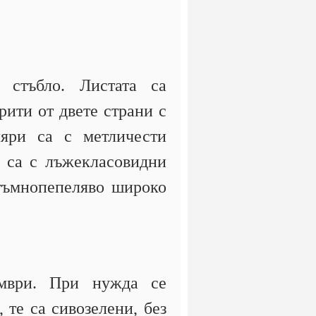
 стъбло. Листата са
рити от двете страни с
ляри са с метличести
е са с лъжекласовидни
 тъмнопепеляво широко
ември. При нужда се
 те са сивозелени, без