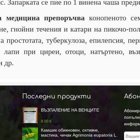
ас. Запарката се пие по 1 винена чаша пред
а медицина препоръчва
конопеното се
не, гнойни течения и катари на пикочо-пол
а простотата, туберкулоза, епилепсия, пе
 лапи при циреи, отоци, натъртено, въ
и др.
Последни продукти
Абон
ВЪЗПАЛЕНИЕ НА ВЕНЦИТЕ
Абонира
попълн
8.00 €
информ
Камшик обикновен, охтивче,
мастика, чичак Agrimonia eupatoria L.