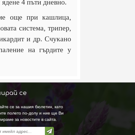
и ядене 4 пъти дневно.
ме още при кашлица,
овата система, трипер,
рикардит и др. Счукано
зпаление на гърдите у
ирай се
йте се за нашия бюлетин, като
ите полето по-долу и ние ще Ви
ираме за новостите в сайта.