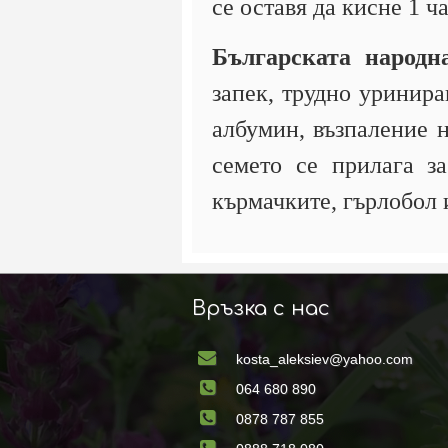
се оставя да кисне 1 ч
Българската народн
запек, трудно уринира
албумин, възпаление н
семето се прилага за
кърмачките, гърлобол 
Връзка с нас
kosta_aleksiev@yahoo.com
064 680 890
0878 787 855