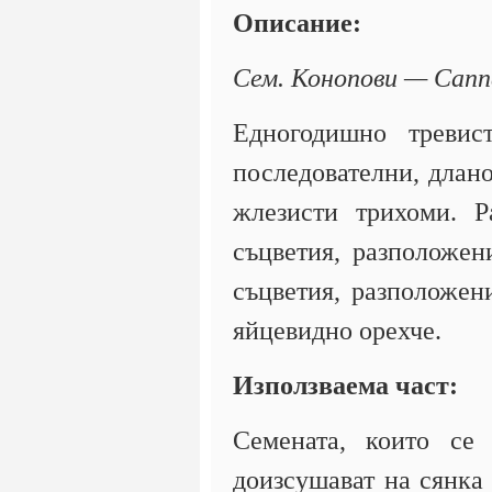
Описание:
Сем. Конопови — Cann
Едногодишно тревис
последователни, длано
жлезисти трихоми. Р
съцветия, разположен
съцветия, разположен
яйцевидно орехче.
Използваема част:
Семената, които се
доизсушават на сянка 