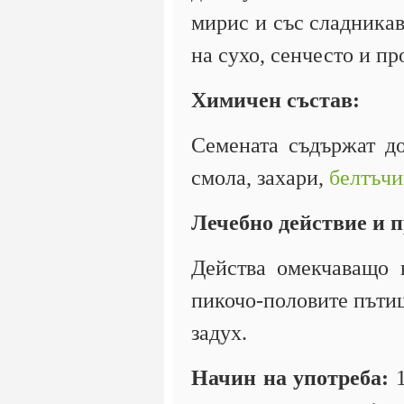
мирис и със сладникав
на сухо, сенчесто и пр
Химичен състав:
Семената съдържат 
смола, захари,
белтъчи
Лечебно действие и 
Действа омекчаващо 
пикочо-половите пътищ
задух.
Начин на употреба:
1