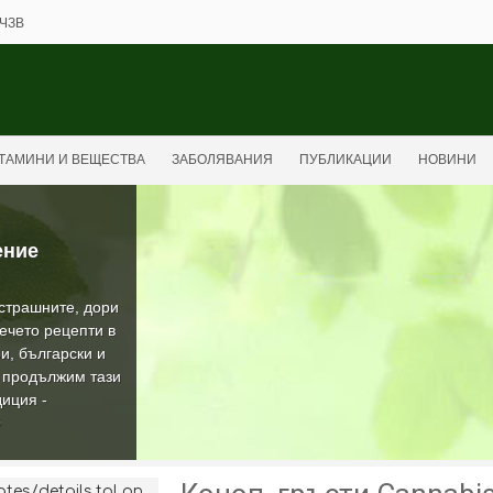
ЧЗВ
ТАМИНИ И ВЕЩЕСТВА
ЗАБОЛЯВАНИЯ
ПУБЛИКАЦИИ
НОВИНИ
ение
-страшните, дори
ечето рецепти в
и, български и
а продължим тази
иция -
О
es/details.tpl on