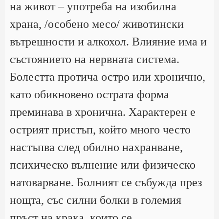
на живот – употреба на изобилна
храна, /особено месо/ животински
вътрешности и алкохол. Влияние има и
състоянието на нервната система.
Болестта протича остро или хронично,
като обикновено острата форма
преминава в хронична. Характерен е
острият пристъп, който много често
настъпва след обилно нахранване,
психическо вълнение или физическо
натоварване. Болният се събужда през
нощта, със силни болки в големия
пръст на крака, които се