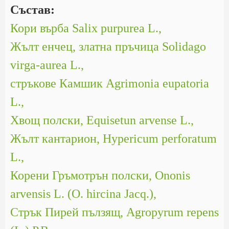
Състав:
Кори върба Salix purpurea L.,
Жълт енчец, златна пръчица Solidago
virga-aurea L.,
стръкове Камшик Agrimonia eupatoria
L.,
Хвощ полски, Equisetun arvense L.,
Жълт кантарион, Hypericum perforatum
L.,
Корени Гръмотрън полски, Ononis
arvensis L. (O. hircina Jacq.),
Стрък Пирей пълзящ, Agropyrum repens