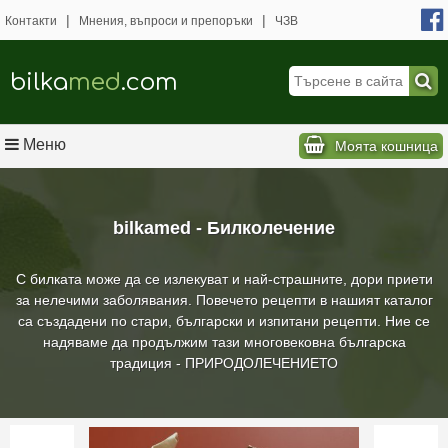
|
|
Контакти
Мнения, въпроси и препоръки
ЧЗВ
bilka
med
.com
Меню
Моята кошница
bilkamed - Билколечение
С билката може да се излекуват и най-страшните, дори приети
за нелечими заболявания. Повечето рецепти в нашият каталог
са създадени по стари, български и изпитани рецепти. Ние се
надяваме да продължим тази многовековна българска
традиция - ПРИРОДОЛЕЧЕНИЕТО