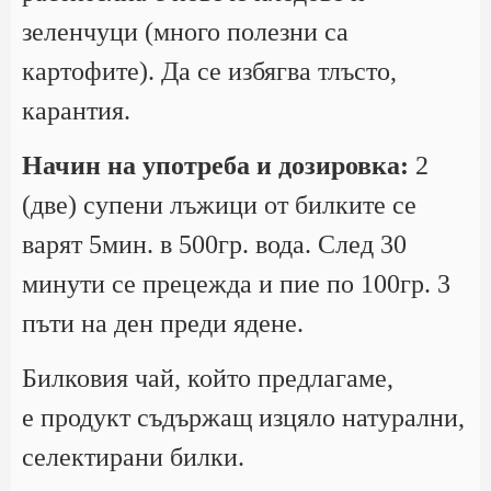
зеленчуци (много полезни са
картофите). Да се избягва тлъсто,
карантия.
Начин на употреба и дозировка:
2
(две) супени лъжици от билките се
варят 5мин. в 500гр. вода. След 30
минути се прецежда и пие по 100гр. 3
пъти на ден преди ядене.
Билковия чай, който предлагаме,
е продукт съдържащ изцяло натурални,
селектирани билки.