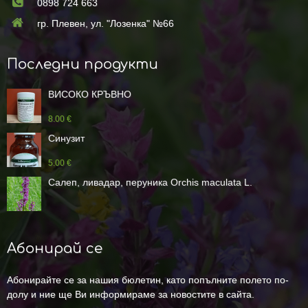
0898 724 663
гр. Плевен, ул. "Лозенка" №66
Последни продукти
ВИСОКО КРЪВНО
8.00 €
Синузит
5.00 €
Салеп, ливадар, перуника Orchis maculata L.
Абонирай се
Абонирайте се за нашия бюлетин, като попълните полето по-
долу и ние ще Ви информираме за новостите в сайта.