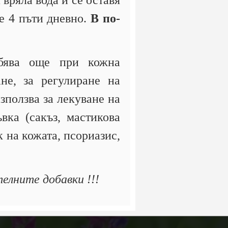
 вряла вода и се оставя
не 4 пъти дневно.
В по-
бява още при кожна
не, за регулиране на
зползва за лекуване на
вка (сакъз, мастикова
к на кожата, псориазис,
елните добавки !!!