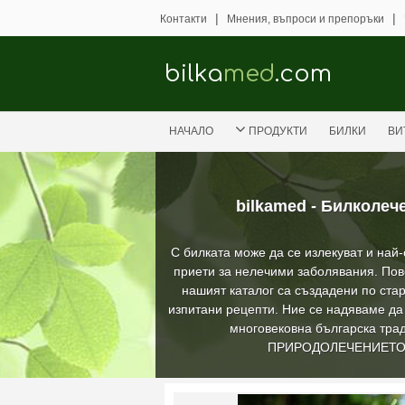
|
|
Контакти
Мнения, въпроси и препоръки
bilka
med
.com
НАЧАЛО
ПРОДУКТИ
БИЛКИ
ВИ
bilkamed - Билколеч
С билката може да се излекуват и най
приети за нелечими заболявания. Пов
нашият каталог са създадени по стар
изпитани рецепти. Ние се надяваме д
многовековна българска трад
ПРИРОДОЛЕЧЕНИЕТ