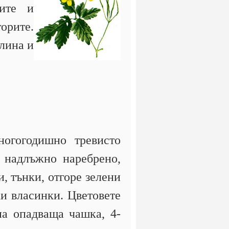
ците и
горите.
лина и
ногогодишно тревисто
о надлъжно наребрено,
и, тънки, отгоре зелени
ки власинки. Цветовете
на опадваща чашка, 4-