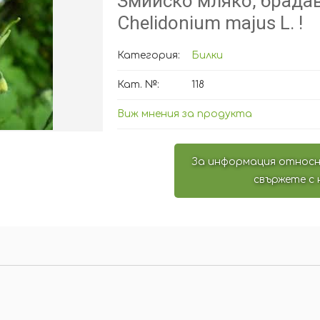
Змийско мляко, брада
Chelidonium majus L. !
Категория:
Билки
Кат. №:
118
Виж мнения за продукта
За информация относн
свържете с 