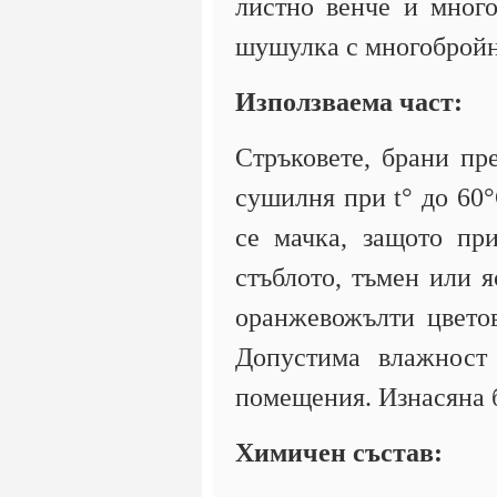
листно венче и много
шушулка с многобройн
Използваема част:
Стръковете, брани пр
сушилня при t° до 60°
се мачка, защото пр
стъблото, тъмен или я
оранжевожълти цветов
Допустима влажност
помещения. Изнасяна 
Химичен състав: