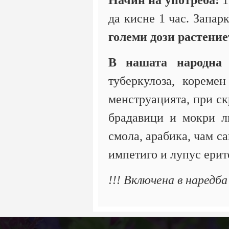
Начин на употреба:
1
да кисне 1 час. Запар
големи дози растение
В нашата народна 
туберкулоза, кореме
менструацията, при ск
брадавици и мокри ли
смола, арабика, чам са
импетиго и лупус ерит
!!! Включена в наредб