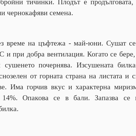
бройни тичинки. Плодът е продълговата,
и чернокафяви семена.
ез време на цъфтежа - май-юни. Сушат се
С и при добра вентилация. Когато се бере,
и сушенето почернява. Изсушената билка
снозелен от горната страна на листата и с
е. Има горчив вкус и характерна миризм
 14%. Опакова се в бали. Запазва се 
билка.