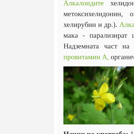
Алкалоидите
хелидон
метоксихелидонин, о
хелирубин и др.).
Алк
мака - парализират ц
Надземната част на
провитамин А,
органич