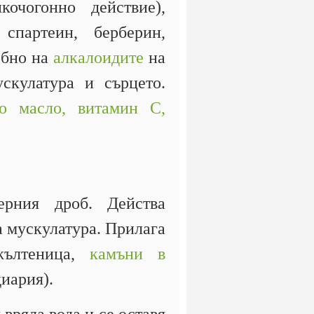
очогонно действие),
 спартеин, берберин,
обно на
алкалоидите
на
ускулатура и сърцето.
о масло,
витамин С,
ерния дроб. Действа
а мускулатура. Прилага
жълтеница,
камъни в
иария).