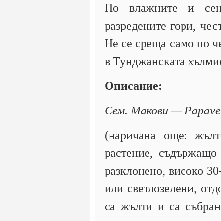
По влажните и сен
разредените гори, чес
Не се среща само по ч
в Тунджанската хълми
Описание:
Сем. Макови — Papave
(наричана още: жълт
растение, съдържащо 
разклонено, високо 30-
или светлозелени, отд
са жълти и са събран