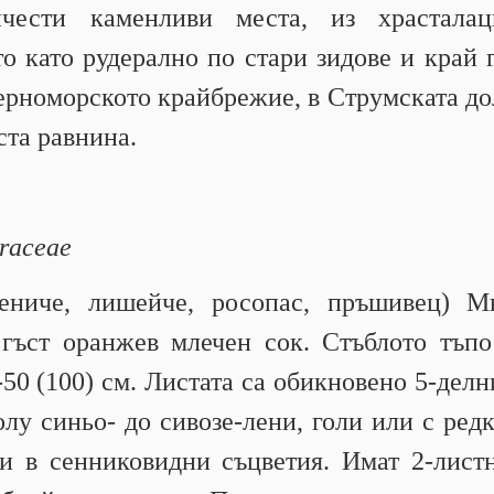
чести каменливи места, из храстала
то като рудерално по стари зидове и край 
ерноморското крайбрежие, в Струмската до
ста равнина.
raceae
ениче, лишейче, росопас, пръшивец) М
гъст оранжев млечен сок. Стъблото тъп
50 (100) см. Листата са обикновено 5-делн
олу синьо- до сивозе-лени, голи или с ред
и в сенниковидни съцветия. Имат 2-лист