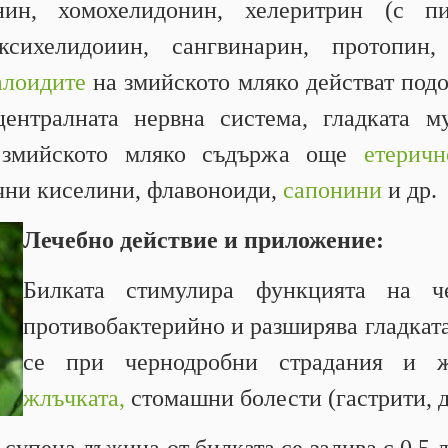
ин, хомохелидонин, хелеритрин (с пик
ксихелидоиин, сангвинарин, протопин,
алоидите
на змийското мляко действат под
ентралната нервна система, гладката м
 змийското мляко съдържа още
етеричн
ни киселини, флавоноиди,
сапонини
и др.
Лечебно действие и приложение:
Билката стимулира функцията на ч
противобактерийно и разширява гладкат
се при чернодробни страдания и 
жлъчката,
стомашни болести (гастрити, д