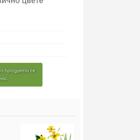
вично цвете
о продукта се
нас.