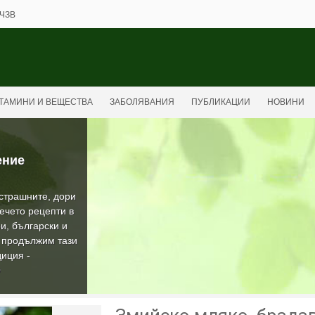
ЧЗВ
ТАМИНИ И ВЕЩЕСТВА
ЗАБОЛЯВАНИЯ
ПУБЛИКАЦИИ
НОВИНИ
ение
-страшните, дори
ечето рецепти в
и, български и
а продължим тази
иция -
О