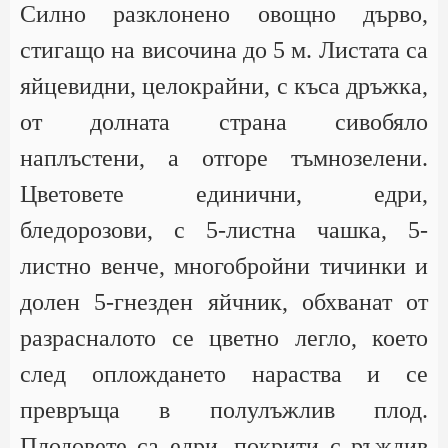
Силно разклонено овощно дърво,
стигащо на височина до 5 м. Листата са
яйцевидни, целокрайни, с къса дръжка,
от долната страна сивобяло
наплъстени, а отгоре тъмнозелени.
Цветовете единични, едри,
бледорозови, с 5-листна чашка, 5-
листно венче, многобройни тичинки и
долен 5-гнезден яйчник, обхванат от
разрасналото се цветно легло, което
след оплождането нараства и се
превръща в полулъжлив плод.
Плодовете са едри, покрити с ръждив