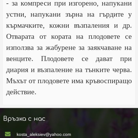
- за компреси при изгорено, напукани
устни, напукани зърна на гърдите у
кърмачките, кожни възпаления и др.
Отварата от кората на плодовете се
използва за жабурене за заякчаване на
венците. Плодовете се дават при
диария и възпаление на тънките черва.
Мъхът от плодовете има кръвоспиращо
действие.
Връзка с нас
kosta_aleksiev@yahoo.com