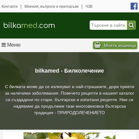
|
|
Контакти
Мнения, въпроси и препоръки
ЧЗВ
bilka
med
.com
Меню
Моята кошница
bilkamed - Билколечение
С билката може да се излекуват и най-страшните, дори приети
за нелечими заболявания. Повечето рецепти в нашият каталог
са създадени по стари, български и изпитани рецепти. Ние се
надяваме да продължим тази многовековна българска
традиция - ПРИРОДОЛЕЧЕНИЕТО