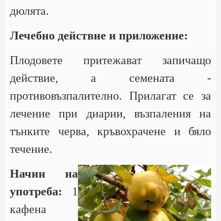
дюлята.
Лечебно действие и приложение:
Плодовете притежават запичащо
действие, а семената -
противовъзпалително. Прилагат се за
лечение при диарии, възпаления на
тънките черва, кръвохрачене и бяло
течение.
Начин на
употреба:
1
кафена