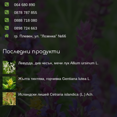
064 680 890
0878 787 855
0888 718 080
0898 724 663
гр. Плевен, ул. "Лозенка" №66
Последни продукти
Левурда, див чесън, мечи лук Allium ursinum L.
Жълта тинтява, горчивка Gentiana lutea L.
Исландски лишей Cetraria islandica (L.) Ach.