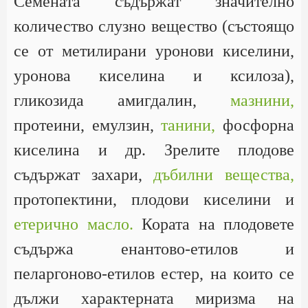
Семената съдържат значително
количество слузно вещество (състоящо
се от метилирани уронови киселини,
уронова киселина и ксилоза),
гликозида амигдалин,
мазнини,
протеини, емулзин,
танини,
фосфорна
киселина и др. Зрелите плодове
съдържат захари,
дъбилни вещества,
протопектини, плодови киселини и
етерично масло.
Кората на плодовете
съдържа енантово-етилов и
пеларгоново-етилов естер, на които се
дължи характерната миризма на