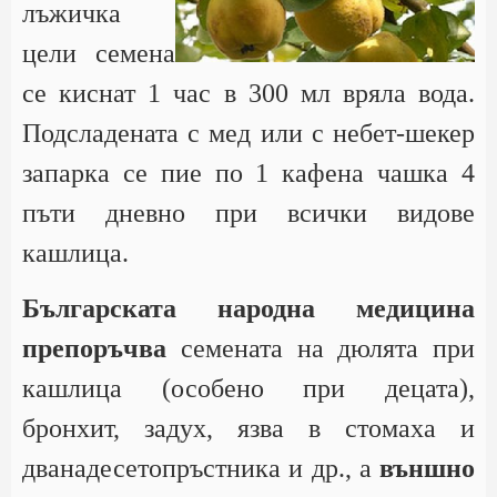
лъжичка
цели семена
се киснат 1 час в 300 мл вряла вода.
Подсладената с мед или с небет-шекер
запарка се пие по 1 кафена чашка 4
пъти дневно при всички видове
кашлица.
Българската народна медицина
препоръчва
семената на дюлята при
кашлица (особено при децата),
бронхит, задух, язва в стомаха и
дванадесетопръстника и др., а
външно