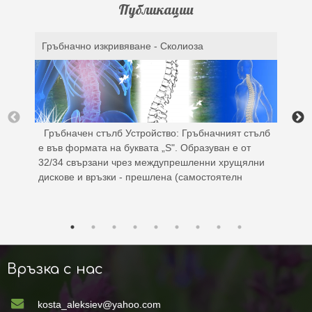
Публикации
Гръбначно изкривяване - Сколиоза
Гръбначен стълб Устройство: Гръбначният стълб
е във формата на буквата „S". Образуван е от
32/34 свързани чрез междупрешленни хрущялни
дискове и връзки - прешлена (самостоятелн
Връзка с нас
kosta_aleksiev@yahoo.com