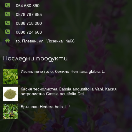
064 680 890
0878 787 855
0888 718 080
0898 724 663
гр. Плевен, ул. "Лозенка" №66
Последни продукти
Изсипливче голо, белило Herniaria glabra L.
Касия теснолистна Cassia angustifolia Vahl. Касия
остролистна Cassia acutifolia Del.
Бръшлян Hedera helix L. !