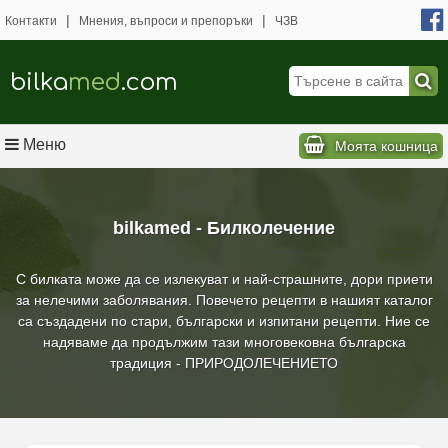
|
|
Контакти
Мнения, въпроси и препоръки
ЧЗВ
bilka
med
.com
Меню
Моята кошница
bilkamed - Билколечение
С билката може да се излекуват и най-страшните, дори приети
за нелечими заболявания. Повечето рецепти в нашият каталог
са създадени по стари, български и изпитани рецепти. Ние се
надяваме да продължим тази многовековна българска
традиция - ПРИРОДОЛЕЧЕНИЕТО