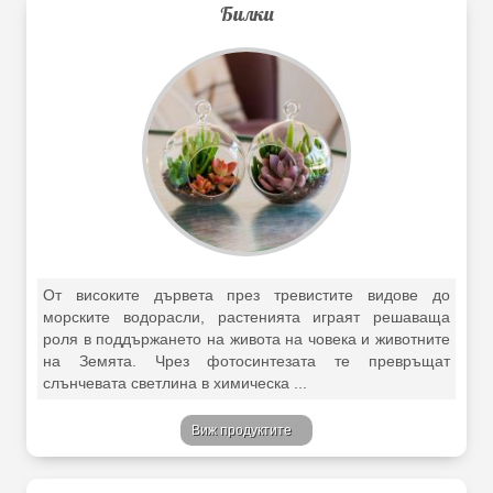
Билки
От високите дървета през тревистите видове до
морските водорасли, растенията играят решаваща
роля в поддържането на живота на човека и животните
на Земята. Чрез фотосинтезата те превръщат
слънчевата светлина в химическа ...
Виж продуктите