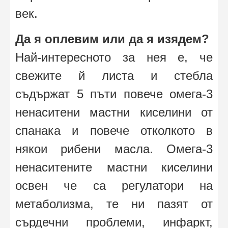
век.
Да я оплевим или да я изядем?
Най-интересното за нея е, че
свежите й листа и стебла
съдържат 5 пъти повече омега-3
ненаситени мастни киселини от
спанака и повече отколкото в
някои рибени масла. Омега-3
ненаситените мастни киселини
освен че са регулатори на
метаболизма, те ни пазят от
сърдечни проблеми, инфаркт,