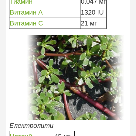
Тиамин
0.047 мг
Витамин A
1320 IU
Витамин C
21 мг
Eлектролити