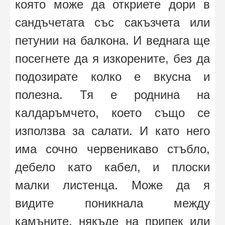
която може да откриете дори в
сандъчетата със сакъзчета или
петунии на балкона. И веднага ще
посегнете да я изкорените, без да
подозирате колко е вкусна и
полезна. Тя е роднина на
калдаръмчето, което също се
използва за салати. И като него
има сочно червеникаво стъбло,
дебело като кабел, и плоски
малки листенца. Може да я
видите поникнала между
камъните, някъде на припек или