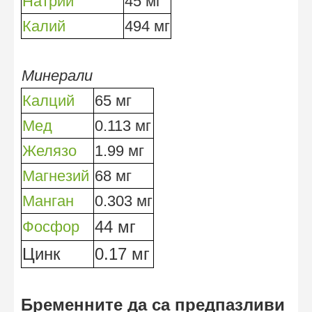
Натрий
45 мг
Калий
494 мг
Mинерали
Калций
65 мг
Мед
0.113 мг
Желязо
1.99 мг
Maгнезий
68 мг
Maнган
0.303 мг
44 мг
Фосфор
Цинк
0.17 мг
Бременните да са предпазливи