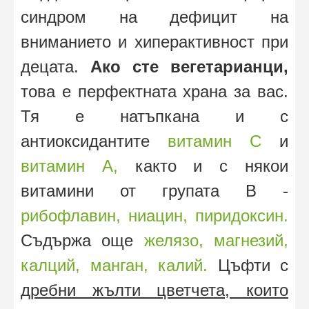
синдром на дефицит на
вниманието и хиперактивност при
децата.
Ако сте вегетарианци,
това е перфектната храна за вас.
Тя е натъпкана и с
антиоксидантите
витамин С
и
витамин А,
както и с някои
витамини от групата В -
рибофлавин,
ниацин,
пиридоксин.
Съдържа още
желязо,
магнезий,
калций,
манган,
калий.
Цъфти с
дребни жълти цветчета, които