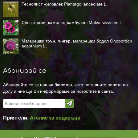
Теснолист жиловлек Plantago lanceolate L.
Слез горски, камиляк, камбулеш Malva silvestris L.
Магарешки трън, гингер, магарешки бодил Onopordon
acanthium L.
Абонирай се
Абонирайте се за нашия бюлетин, като попълните полето по-
долу и ние ще Ви информираме за новостите в сайта.
Приятели:
Ателие за подаръци