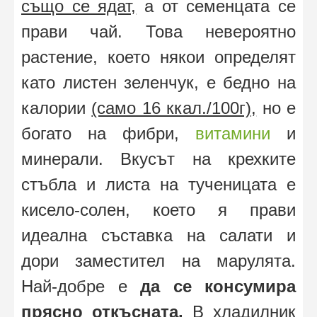
също се ядат,
а от семенцата се
прави чай. Това невероятно
растение, което някои определят
като листен зеленчук, е бедно на
калории
(само 16 ккал./100г),
но е
богато на фибри,
витамини
и
минерали. Вкусът на крехките
стъбла и листа на тученицата е
кисело-солен, което я прави
идеална съставка на салати и
дори заместител на марулята.
Най-добре е
да се консумира
прясно откъсната.
В хладилник