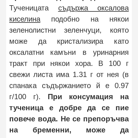
Тученицата
съдържа оксалова
киселина
подобно на някои
зеленолистни зеленчуци, която
може да кристализира като
оксалатни камъни в уринарния
тракт при някои хора. В 100 г
свежи листа има 1.31 г от нея (в
спанака съдържанието й е 0.97
г/100 г).
При консумация на
тученица е добре да се пие
повече вода. Не се препоръчва
на бременни, може да