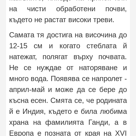
на чисти обработени почви,
където не растат високи треви.
Самата тя достига на височина до
12-15 см и когато стеблата й
натежат, полягат върху почвата.
Не се нуждае от наторяване и
много вода. Появява се напролет -
април-май и може да се бере до
късна есен. Смята се, че родината
й е Индия, където е била любима
храна на фамилията Ганди, а в
Европа е позната от края на ХVI