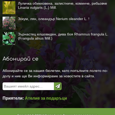
Луличка обикновена, залистниче, коминче, рибьовче
Linaria vulgaris (L.) Mill.
Зокум, лян, олеандър Nerium oleander L. !
Зърнастец елшовиден, дива боя Rhamnus frangula L.
(Frangula alnus Mill.)
Абонирай се
Абонирайте се за нашия бюлетин, като попълните полето по-
долу и ние ще Ви информираме за новостите в сайта.
Приятели:
Ателие за подаръци