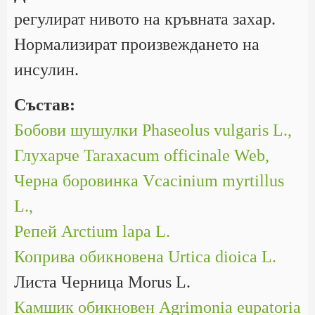
регулират нивото на кръвната захар.
Нормализират произвеждането на
инсулин.
Състав:
Бобови шушулки Phaseolus vulgaris L.,
Глухарче Taraxacum officinale Web,
Черна боровинка Vcacinium myrtillus
L.,
Репей Arctium lapa L.
Коприва обикновена Urtica dioica L.
Листа Черница Morus L.
Камшик обикновен Agrimonia eupatoria