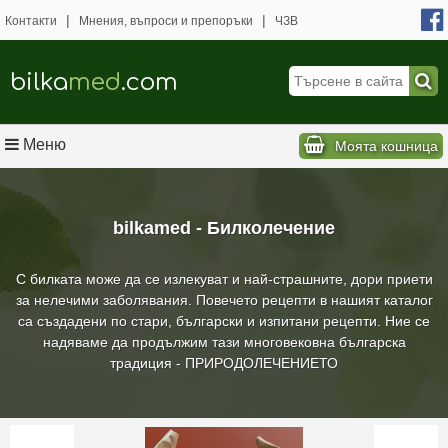
|
|
Контакти
Мнения, въпроси и препоръки
ЧЗВ
bilka
med
.com
Меню
Моята кошница
bilkamed - Билколечение
С билката може да се излекуват и най-страшните, дори приети
за нелечими заболявания. Повечето рецепти в нашият каталог
са създадени по стари, български и изпитани рецепти. Ние се
надяваме да продължим тази многовековна българска
традиция - ПРИРОДОЛЕЧЕНИЕТО