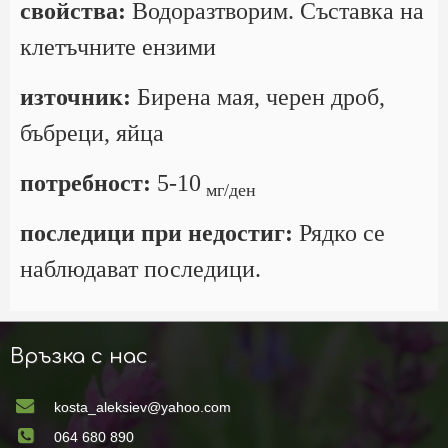
свойства:
Водоразтворим. Съставка на
клетъчните ензими
източник:
Бирена мая, черен дроб,
бъбреци, яйца
потребност:
5-10
мг/ден
последици при недостиг:
Рядко се
наблюдават последици.
Връзка с нас
kosta_aleksiev@yahoo.com
064 680 890