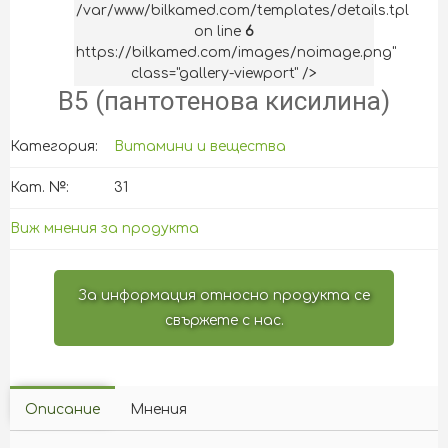
/var/www/bilkamed.com/templates/details.tpl
on line
6
https://bilkamed.com/images/noimage.png"
class="gallery-viewport" />
B5 (пантотенова кисилина)
Категория:
Витамини и вещества
Кат. №:
31
Виж мнения за продукта
За информация относно продукта се
свържете с нас.
Описание
Мнения