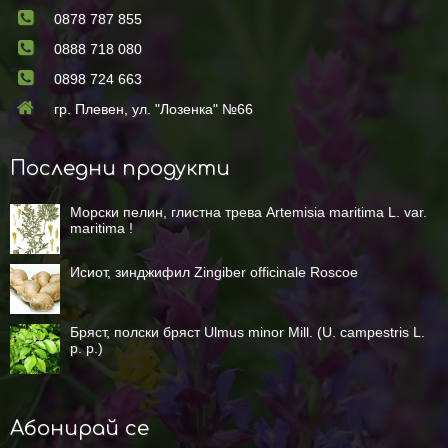
0878 787 855
0888 718 080
0898 724 663
гр. Плевен, ул. "Лозенка" №66
Последни продукти
Морски пелин, глистна трева Artemisia maritima L. var.
maritima !
Исиот, зинджифил Zingiber officinale Roscoe
Бряст, полски бряст Ulmus minor Mill. (U. campestris L.
p. p.)
Абонирай се