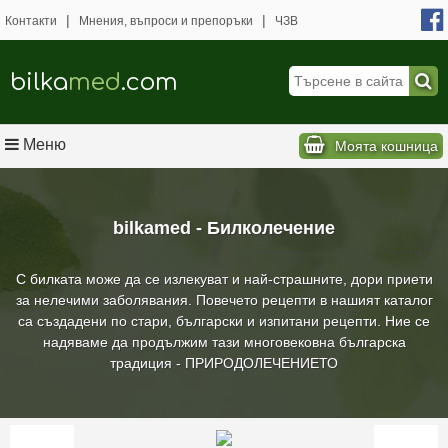
|
|
Контакти
Мнения, въпроси и препоръки
ЧЗВ
bilka
med
.com
Меню
Моята кошница
bilkamed - Билколечение
С билката може да се излекуват и най-страшните, дори приети
за нелечими заболявания. Повечето рецепти в нашият каталог
са създадени по стари, български и изпитани рецепти. Ние се
надяваме да продължим тази многовековна българска
традиция - ПРИРОДОЛЕЧЕНИЕТО