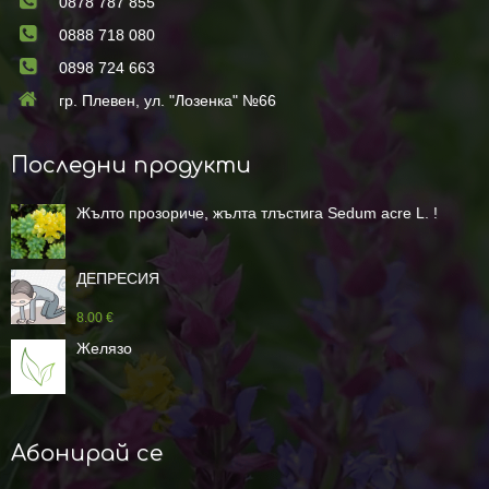
0878 787 855
0888 718 080
0898 724 663
гр. Плевен, ул. "Лозенка" №66
Последни продукти
Жълто прозориче, жълта тлъстига Sedum acre L. !
ДЕПРЕСИЯ
8.00 €
Желязо
Абонирай се