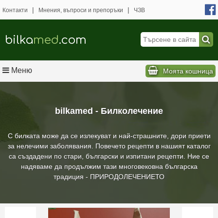
|
|
Контакти
Мнения, въпроси и препоръки
ЧЗВ
bilka
med
.com
Меню
Моята кошница
bilkamed - Билколечение
С билката може да се излекуват и най-страшните, дори приети
за нелечими заболявания. Повечето рецепти в нашият каталог
са създадени по стари, български и изпитани рецепти. Ние се
надяваме да продължим тази многовековна българска
традиция - ПРИРОДОЛЕЧЕНИЕТО