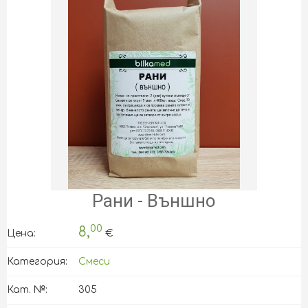
Рани - Външно
00
8,
Цена:
€
Категория:
Смеси
Кат. №:
305