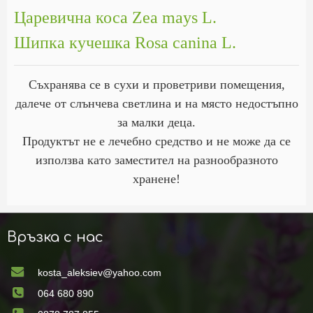
Царевична коса Zea mays L.
Шипка кучешка Rosa canina L.
Съхранява се в сухи и проветриви помещения,
далече от слънчева светлина и на място недостъпно
за малки деца.
Продуктът не е лечебно средство и не може да се
използва като заместител на разнообразното
хранене!
Връзка с нас
kosta_aleksiev@yahoo.com
064 680 890