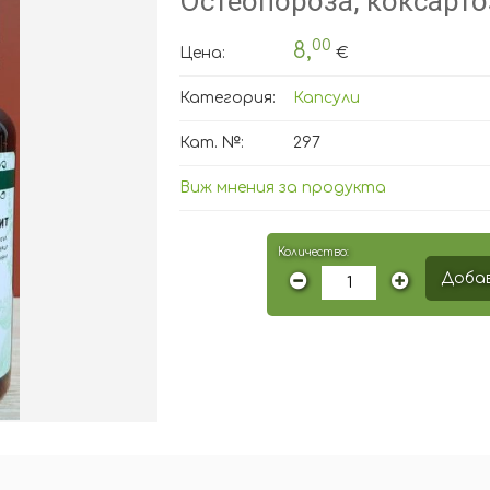
Остеопороза, коксарто
00
8,
Цена:
€
Категория:
Капсули
Кат. №:
297
Виж мнения за продукта
Количество:
Добав