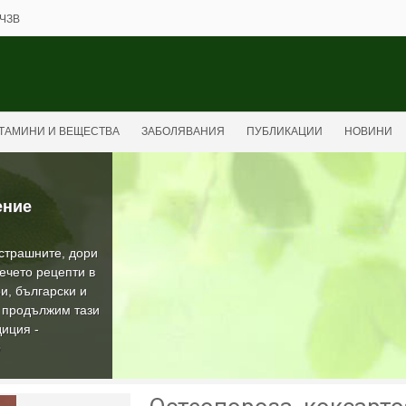
ЧЗВ
ТАМИНИ И ВЕЩЕСТВА
ЗАБОЛЯВАНИЯ
ПУБЛИКАЦИИ
НОВИНИ
ение
-страшните, дори
ечето рецепти в
и, български и
а продължим тази
иция -
О