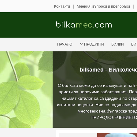
|
|
Контакти
Мнения, въпроси и препоръки
bilka
med
.com
НАЧАЛО
ПРОДУКТИ
БИЛКИ
ВИ
bilkamed - Билколеч
С билката може да се излекуват и най
приети за нелечими заболявания. Пов
нашият каталог са създадени по стар
изпитани рецепти. Ние се надяваме д
многовековна българска трад
ПРИРОДОЛЕЧЕНИЕТ