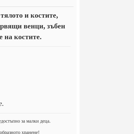
 тялото и костите,
ървящи венци, зъбен
 на костите.
е.
едостъпно за малки деца.
ообразното хранене!