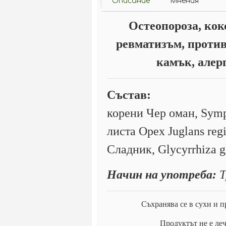
Описание
Мнения
Остеопороза, кокс
ревматизъм, против
камък, алер
Състав:
корени Чер оман, Symph
листа Орех Juglans regi
Сладник, Glycyrrhiza g
Начин на употреба:
Т
Съхранява се в сухи и п
Продуктът не е леч