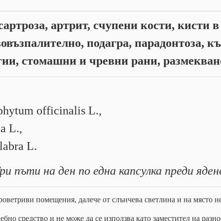
артроза, артрит, счупени кости, кисти в
овъзпалително, подагра, парадонтоза, к
гии, стомашни и чревни рани, размекване
ytum officinalis L.,
a L.,
labra L.
ри пъти на ден по една капсулка преди яден
роветриви помещения, далече от слънчева светлина и на място н
ебно средство и не може да се използва като заместител на разн