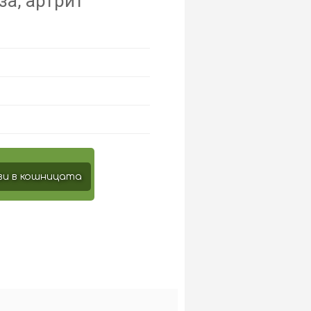
за, артрит
и в кошницата