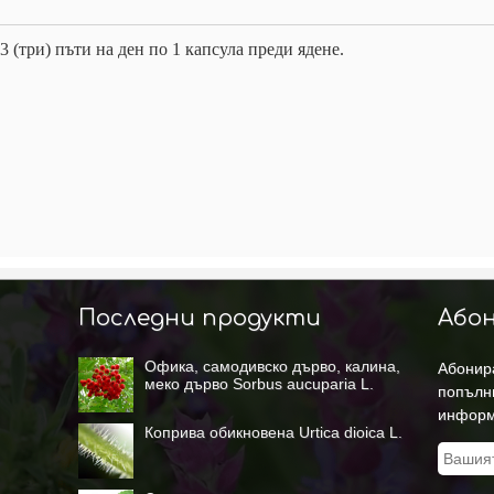
3 (три) пъти на ден по 1 капсула преди ядене.
Последни продукти
Абон
Офика, самодивско дърво, калина,
Абонира
меко дърво Sorbus aucuparia L.
попълн
информ
Коприва обикновена Urtica dioica L.