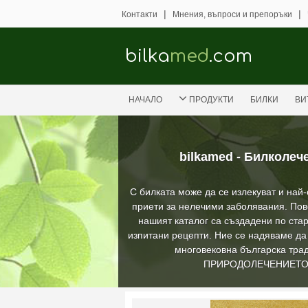
|
|
Контакти
Мнения, въпроси и препоръки
bilka
med
.com
НАЧАЛО
ПРОДУКТИ
БИЛКИ
ВИ
bilkamed - Билколеч
С билката може да се излекуват и най
приети за нелечими заболявания. Пов
нашият каталог са създадени по стар
изпитани рецепти. Ние се надяваме д
многовековна българска трад
ПРИРОДОЛЕЧЕНИЕТ