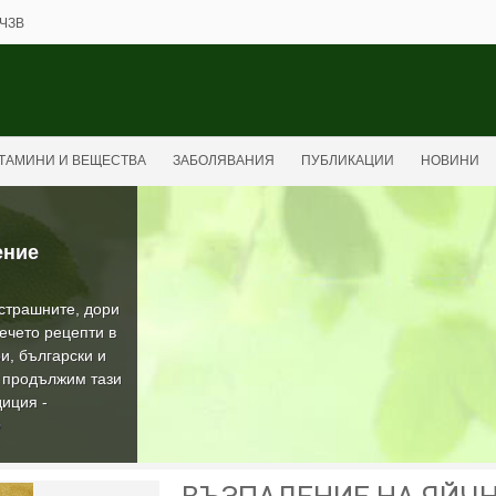
ЧЗВ
ТАМИНИ И ВЕЩЕСТВА
ЗАБОЛЯВАНИЯ
ПУБЛИКАЦИИ
НОВИНИ
ение
-страшните, дори
ечето рецепти в
и, български и
а продължим тази
иция -
О