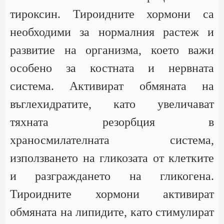
тироксин. Тироидните хормони са
необходими за нормалния растеж и
развитие на организма, което важи
особено за костната и нервната
система. Активират обмяната на
въглехидратите, като увеличават
тяхната резорбция в
храносмилателната система,
използването на гликозата от клетките
и разграждането на гликогена.
Тироидните хормони активират
обмяната на липидите, като стимулират