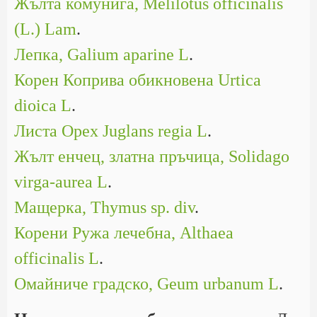
Жълта комунига, Melilotus officinalis
(L.) Lam
.
Лепка, Galium aparine L
.
Корен Коприва обикновена Urtica
dioica L
.
Листа Орех Juglans regia L
.
Жълт енчец, златна пръчица, Solidago
virga-aurea L
.
Мащерка, Thymus sp. div
.
Корени Ружа лечебна, Althaea
officinalis L
.
Омайниче градско, Geum urbanum L
.