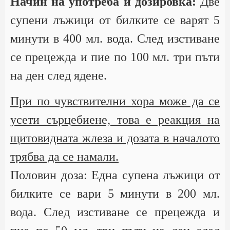
Начин на употреба и дозировка:
Две
супени лъжици от билките се варят 5
минути в 400 мл. вода. След изстиване
се прецежда и пие по 100 мл. три пъти
на ден след ядене.
При по чувствителни хора може да се
усети сърцебиене, това е реакция на
щитовидната жлеза и дозата в началото
трябва да се намали.
Половин доза: Една супена лъжици от
билките се вари 5 минути в 200 мл.
вода. След изстиване се прецежда и