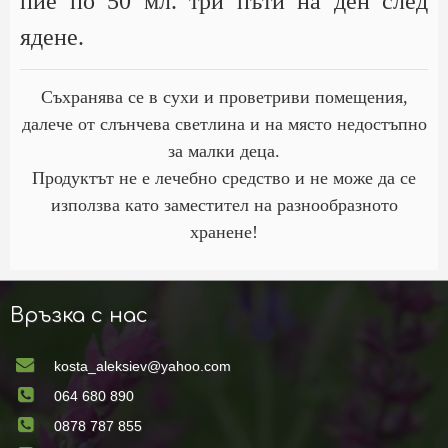
пие по 50 мл. три пъти на ден след
ядене.
Съхранява се в сухи и проветриви помещения,
далече от слънчева светлина и на място недостъпно
за малки деца.
Продуктът не е лечебно средство и не може да се
използва като заместител на разнообразното
хранене!
Връзка с нас
kosta_aleksiev@yahoo.com
064 680 890
0878 787 855