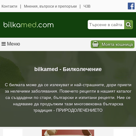
|
|
Контакти
Мнения, въпроси и препоръки
ЧЗВ
bilka
med
.com
Меню
Моята кошница
bilkamed - Билколечение
С билката може да се излекуват и най-страшните, дори приети
за нелечими заболявания. Повечето рецепти в нашият каталог
са създадени по стари, български и изпитани рецепти. Ние се
надяваме да продължим тази многовековна българска
традиция - ПРИРОДОЛЕЧЕНИЕТО