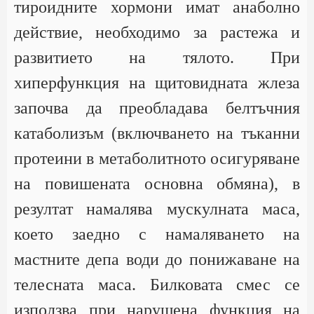
тироидните хормони имат анаболно
действие, необходимо за растежа и
развитието на тялото. При
хиперфункция на щитовидната жлеза
започва да преобладава белтъчния
катаболизъм (включването на тъканни
протеини в метаболитното осигуряване
на повишената основна обмяна), в
резултат намалява мускулната маса,
което заедно с намаляването на
мастните депа води до понижаване на
телесната маса. Билковата смес се
използва при нарушена функция на