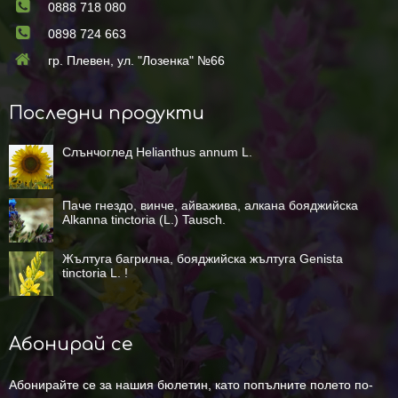
0888 718 080
0898 724 663
гр. Плевен, ул. "Лозенка" №66
Последни продукти
Слънчоглед Helianthus annum L.
Паче гнездо, винче, айважива, алкана бояджийска
Alkanna tinctoria (L.) Tausch.
Жълтуга багрилна, бояджийска жълтуга Genista
tinctoria L. !
Абонирай се
Абонирайте се за нашия бюлетин, като попълните полето по-