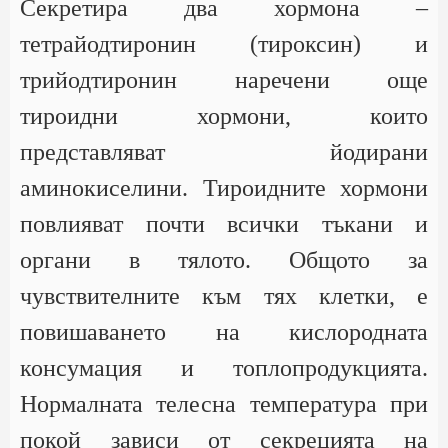
Секретира два хормона –
тетрайодтиронин (тироксин) и
трийодтиронин наречени още
тироидни хормони, които
представляват йодирани
аминокиселини. Тироидните хормони
повлияват почти всички тъкани и
органи в тялото. Общото за
чувствителните към тях клетки, е
повишаването на кислородната
консумация и топлопродукцията.
Нормалната телесна температура при
покой зависи от секрецията на