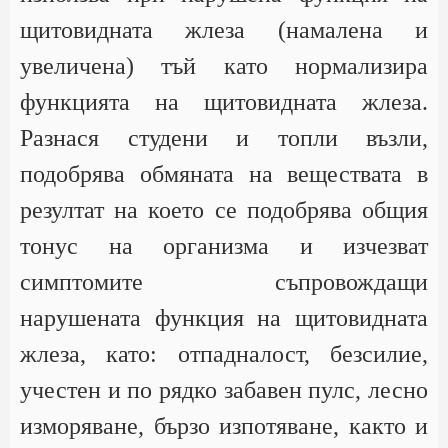
щитовидната жлеза (намалена и
увеличена) тъй като нормализира
функцията на щитовидната жлеза.
Разнася студени и топли възли,
подобрява обмяната на веществата в
резултат на което се подобрява общия
тонус на организма и изчезват
симптомите съпровождащи
нарушената функция на щитовидната
жлеза, като: отпадналост, безсилие,
учестен и по рядко забавен пулс, лесно
изморяване, бързо изпотяване, както и