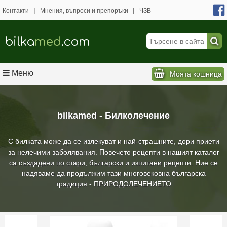
|
|
Контакти
Мнения, въпроси и препоръки
ЧЗВ
bilka
med
.com
Меню
Моята кошница
bilkamed - Билколечение
С билката може да се излекуват и най-страшните, дори приети
за нелечими заболявания. Повечето рецепти в нашият каталог
са създадени по стари, български и изпитани рецепти. Ние се
надяваме да продължим тази многовековна българска
традиция - ПРИРОДОЛЕЧЕНИЕТО