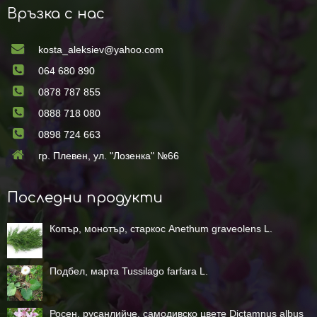
Връзка с нас
kosta_aleksiev@yahoo.com
064 680 890
0878 787 855
0888 718 080
0898 724 663
гр. Плевен, ул. "Лозенка" №66
Последни продукти
Копър, монотър, старкос Anethum graveolens L.
Подбел, марта Tussilago farfara L.
Росен, русанлийче, самодивско цвете Dictamnus albus