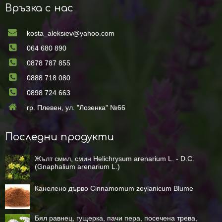
Връзка с нас
kosta_aleksiev@yahoo.com
064 680 890
0878 787 855
0888 718 080
0898 724 663
гр. Плевен, ул. "Лозенка" №66
Последни продукти
Жълт смил, смин Helichrysum arenarium L. - D.C.
(Gnaphalium arenarium L.)
Канелено дърво Cinnamomum zeylanicum Blume
Бял равнец, гущерка, пачи пера, посечена трева,