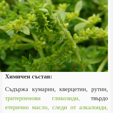
Химичен състав:
Съдържа кумарин, кверцетин, рутин,
тритерпенови гликозиди,
твърдо
етерично масло,
следи от алкалоиди,