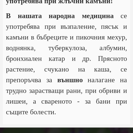
употребява при жлъчни камъни!
В нашата народна медицина
се
употребява при възпаление, пясък и
камъни в бъбреците и пикочния мехур,
воднянка, туберкулоза, албумин,
бронхиален катар и др. Прясното
растение, счукано на каша, се
препоръчва за
външно
налагане на
трудно зарастващи рани, при обриви и
лишеи, а свареното - за бани при
същите болести.