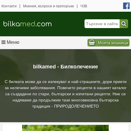
|
|
Контакти
Мнения, въпроси и препоръки
ЧЗВ
bilka
med
.com
Меню
Моята кошница
bilkamed - Билколечение
С билката може да се излекуват и най-страшните, дори приети
за нелечими заболявания. Повечето рецепти в нашият каталог
са създадени по стари, български и изпитани рецепти. Ние се
надяваме да продължим тази многовековна българска
традиция - ПРИРОДОЛЕЧЕНИЕТО