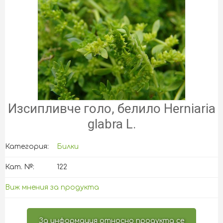
Изсипливче голо, белило Herniaria
glabra L.
Категория:
Билки
Кат. №:
122
Виж мнения за продукта
За информация относно продукта се