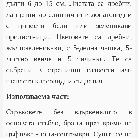
дълги 6 до 15 см. Листата са дребни,
ланцетни до елиптични и лопатовидни
с ципести бели или зеленикави
прилистници. Цветовете са дребни,
жълтозеленикави, с 5-делна чашка, 5-
листно венче и 5 тичинки. Те са
събрани в странични главести или
главесто класовидни съцветия.
Използваема част:
Стръковете без вдървенялото в
основата стъбло, брани през време на
цъфтежа - юни-септември. Сушат се на