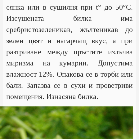
сянка или в сушилня при t° до 50°С.
Изсушената билка има
сребристозеленикав, жълтеникав до
зелен цвят и нагарчащ вкус, а при
разтриване между пръстите излъчва
миризма на кумарин. Допустима
влажност 12%. Опакова се в торби или
бали. Запазва се в сухи и проветриви
помещения. Изнасяна билка.